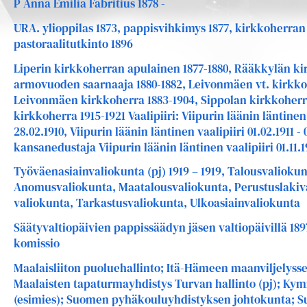
P Anna Emilia Fabritius 1878 -
URA. ylioppilas 1873, pappisvihkimys 1877, kirkkoherran 
pastoraalitutkinto 1896
Liperin kirkkoherran apulainen 1877-1880, Rääkkylän ki
armovuoden saarnaaja 1880-1882, Leivonmäen vt. kirkko
Leivonmäen kirkkoherra 1883-1904, Sippolan kirkkoherr
kirkkoherra 1915-1921 Vaalipiiri: Viipurin läänin läntinen 
28.02.1910, Viipurin läänin läntinen vaalipiiri 01.02.1911 - 
kansanedustaja Viipurin läänin läntinen vaalipiiri 01.11.1
Työväenasiainvaliokunta (pj) 1919 – 1919, Talousvaliokunt
Anomusvaliokunta, Maatalousvaliokunta, Perustuslakiva
valiokunta, Tarkastusvaliokunta, Ulkoasiainvaliokunta
Säätyvaltiopäivien pappissäädyn jäsen valtiopäivillä 189
komissio
Maalaisliiton puoluehallinto; Itä-Hämeen maanviljelysse
Maalaisten tapaturmayhdistys Turvan hallinto (pj); Ky
(esimies); Suomen pyhäkouluyhdistyksen johtokunta; S