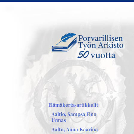
Siirry
sivun
sisältöön
Sivuston etusivulle
Elämäkerta-artikkelit
Aaltio, Sampsa Eino
Urmas
Aalto, Anna-Kaarina