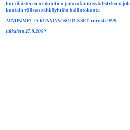
luterilaisten seurakuntien palovakuutusyhdistyksen jo
kuntain välisen sähköyhtiön hallintokunta
ARVONIMET JA KUNNIANOSOITUKSET. rovasti 1899
julkaistu 27.8.2009