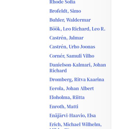
Rhode Sofia
Brofeldt, Simo
Buhler, Waldermar
Böök, Leo Richard, Leo R.
Castrén, Jalmar
Castrén, Urho Joonas
Cornér, Samuli Vilho
Danielson-Kalmari, Johan
Richard
Dromberg, Ritva Kaarina
Eerola, Johan Albert
Eloholma, Riitta
Enroth, Matti
Enäjärvi-Haavio, Elsa
Erich, Michael Wilhelm,