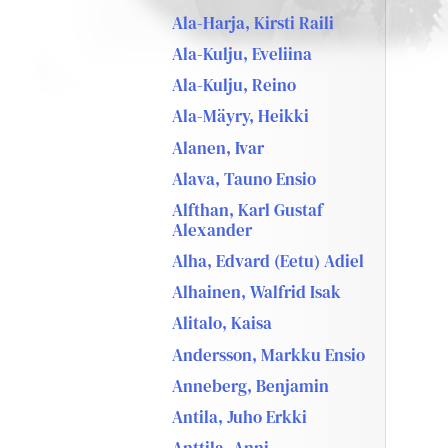
Ala-Harja, Kirsti Raili
Ala-Kulju, Eveliina
Ala-Kulju, Reino
Ala-Mäyry, Heikki
Alanen, Ivar
Alava, Tauno Ensio
Alfthan, Karl Gustaf
Alexander
Alha, Edvard (Eetu) Adiel
Alhainen, Walfrid Isak
Alitalo, Kaisa
Andersson, Markku Ensio
Anneberg, Benjamin
Antila, Juho Erkki