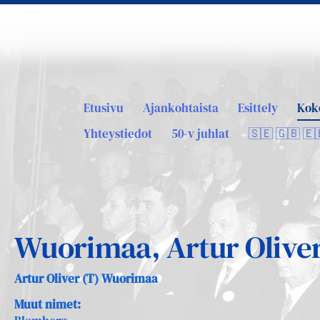
Etusivu
Ajankohtaista
Esittely
Kok
Yhteystiedot
50-v juhlat
🇸🇪 🇬🇧 🇪
Wuorimaa, Artur Olive
Artur Oliver (T) Wuorimaa
Muut nimet: