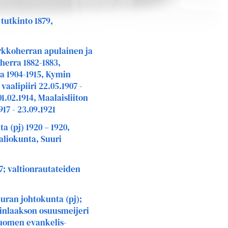
tutkinto 1879,
rkkoherran apulainen ja
herra 1882-1883,
a 1904-1915, Kymin
vaalipiiri 22.05.1907 -
01.02.1914, Maalaisliiton
917 - 23.09.1921
a (pj) 1920 – 1920,
liokunta, Suuri
7; valtionrautateiden
uran johtokunta (pj);
minlaakson osuusmeijeri
uomen evankelis-