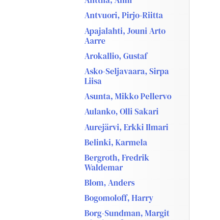
Anttila, Anni
Antvuori, Pirjo-Riitta
Apajalahti, Jouni Arto
Aarre
Arokallio, Gustaf
Asko-Seljavaara, Sirpa
Liisa
Asunta, Mikko Pellervo
Aulanko, Olli Sakari
Aurejärvi, Erkki Ilmari
Belinki, Karmela
Bergroth, Fredrik
Waldemar
Blom, Anders
Bogomoloff, Harry
Borg-Sundman, Margit