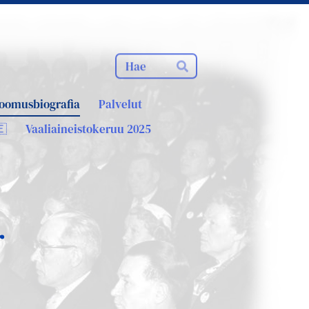
Haku
Hae
oomusbiografia
Palvelut
🇪
Vaaliaineistokeruu 2025
r