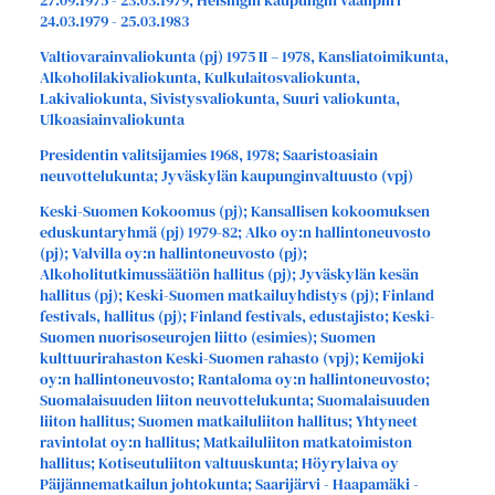
27.09.1975 - 23.03.1979, Helsingin kaupungin vaalipiiri
24.03.1979 - 25.03.1983
Valtiovarainvaliokunta (pj) 1975 II – 1978, Kansliatoimikunta,
Alkoholilakivaliokunta, Kulkulaitosvaliokunta,
Lakivaliokunta, Sivistysvaliokunta, Suuri valiokunta,
Ulkoasiainvaliokunta
Presidentin valitsijamies 1968, 1978; Saaristoasiain
neuvottelukunta; Jyväskylän kaupunginvaltuusto (vpj)
Keski-Suomen Kokoomus (pj); Kansallisen kokoomuksen
eduskuntaryhmä (pj) 1979-82; Alko oy:n hallintoneuvosto
(pj); Valvilla oy:n hallintoneuvosto (pj);
Alkoholitutkimussäätiön hallitus (pj); Jyväskylän kesän
hallitus (pj); Keski-Suomen matkailuyhdistys (pj); Finland
festivals, hallitus (pj); Finland festivals, edustajisto; Keski-
Suomen nuorisoseurojen liitto (esimies); Suomen
kulttuurirahaston Keski-Suomen rahasto (vpj); Kemijoki
oy:n hallintoneuvosto; Rantaloma oy:n hallintoneuvosto;
Suomalaisuuden liiton neuvottelukunta; Suomalaisuuden
liiton hallitus; Suomen matkailuliiton hallitus; Yhtyneet
ravintolat oy:n hallitus; Matkailuliiton matkatoimiston
hallitus; Kotiseutuliiton valtuuskunta; Höyrylaiva oy
Päijännematkailun johtokunta; Saarijärvi - Haapamäki -