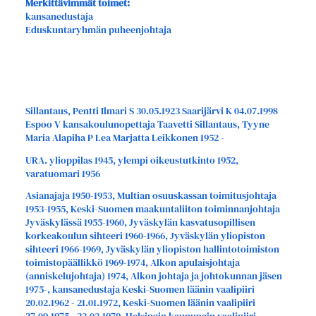
Merkittävimmät toimet:
kansanedustaja
Eduskuntaryhmän puheenjohtaja
Sillantaus, Pentti Ilmari S 30.05.1923 Saarijärvi K 04.07.1998
Espoo V kansakoulunopettaja Taavetti Sillantaus, Tyyne
Maria Alapiha P Lea Marjatta Leikkonen 1952 -
URA. ylioppilas 1945, ylempi oikeustutkinto 1952,
varatuomari 1956
Asianajaja 1950-1953, Multian osuuskassan toimitusjohtaja
1953-1955, Keski-Suomen maakuntaliiton toiminnanjohtaja
Jyväskylässä 1955-1960, Jyväskylän kasvatusopillisen
korkeakoulun sihteeri 1960-1966, Jyväskylän yliopiston
sihteeri 1966-1969, Jyväskylän yliopiston hallintotoimiston
toimistopäällikkö 1969-1974, Alkon apulaisjohtaja
(anniskelujohtaja) 1974, Alkon johtaja ja johtokunnan jäsen
1975-, kansanedustaja Keski-Suomen läänin vaalipiiri
20.02.1962 - 21.01.1972, Keski-Suomen läänin vaalipiiri