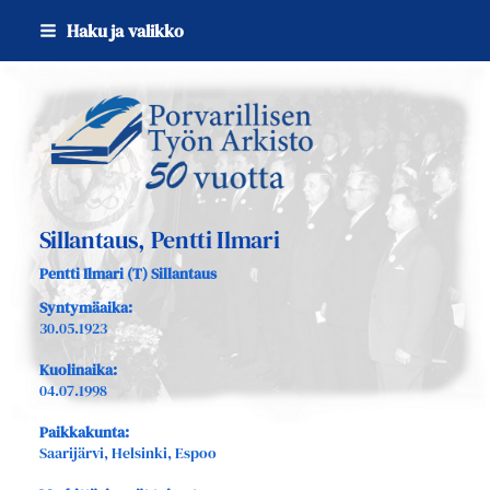
Siirry
Haku ja valikko
sivun
sisältöön
Sivuston etusivulle
Sillantaus, Pentti Ilmari
Pentti Ilmari (T) Sillantaus
Syntymäaika:
30.05.1923
Kuolinaika:
04.07.1998
Paikkakunta:
Saarijärvi, Helsinki, Espoo