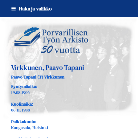
Siirry
Haku ja valikko
sivun
sisältöön
Sivuston etusivulle
Virkkunen, Paavo Tapani
Paavo Tapani (T) Virkkunen
Syntymäaika:
19.08.1906
Kuolinaika:
06.11. 1988
Paikkakunta:
Kangasala, Helsinki