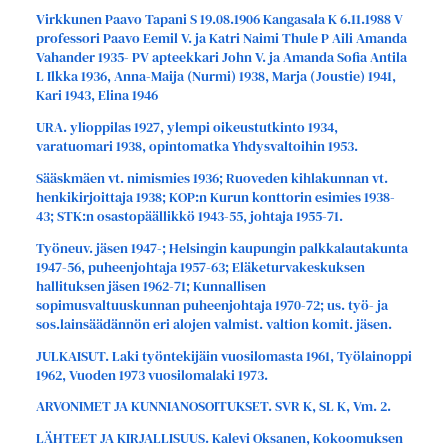
Virkkunen Paavo Tapani S 19.08.1906 Kangasala K 6.11.1988 V
professori Paavo Eemil V. ja Katri Naimi Thule P Aili Amanda
Vahander 1935- PV apteekkari John V. ja Amanda Sofia Antila
L Ilkka 1936, Anna-Maija (Nurmi) 1938, Marja (Joustie) 1941,
Kari 1943, Elina 1946
URA. ylioppilas 1927, ylempi oikeustutkinto 1934,
varatuomari 1938, opintomatka Yhdysvaltoihin 1953.
Sääskmäen vt. nimismies 1936; Ruoveden kihlakunnan vt.
henkikirjoittaja 1938; KOP:n Kurun konttorin esimies 1938-
43; STK:n osastopäällikkö 1943-55, johtaja 1955-71.
Työneuv. jäsen 1947-; Helsingin kaupungin palkkalautakunta
1947-56, puheenjohtaja 1957-63; Eläketurvakeskuksen
hallituksen jäsen 1962-71; Kunnallisen
sopimusvaltuuskunnan puheenjohtaja 1970-72; us. työ- ja
sos.lainsäädännön eri alojen valmist. valtion komit. jäsen.
JULKAISUT. Laki työntekijäin vuosilomasta 1961, Työlainoppi
1962, Vuoden 1973 vuosilomalaki 1973.
ARVONIMET JA KUNNIANOSOITUKSET. SVR K, SL K, Vm. 2.
LÄHTEET JA KIRJALLISUUS. Kalevi Oksanen, Kokoomuksen