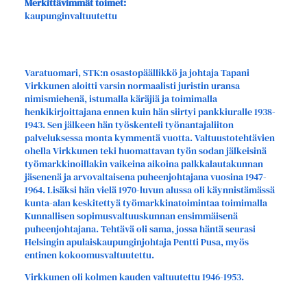
Merkittävimmät toimet:
kaupunginvaltuutettu
Varatuomari, STK:n osastopäällikkö ja johtaja Tapani
Virkkunen aloitti varsin normaalisti juristin uransa
nimismiehenä, istumalla käräjiä ja toimimalla
henkikirjoittajana ennen kuin hän siirtyi pankkiuralle 1938-
1943. Sen jälkeen hän työskenteli työnantajaliiton
palveluksessa monta kymmentä vuotta. Valtuustotehtävien
ohella Virkkunen teki huomattavan työn sodan jälkeisinä
työmarkkinoillakin vaikeina aikoina palkkalautakunnan
jäsenenä ja arvovaltaisena puheenjohtajana vuosina 1947-
1964. Lisäksi hän vielä 1970-luvun alussa oli käynnistämässä
kunta-alan keskitettyä työmarkkinatoimintaa toimimalla
Kunnallisen sopimusvaltuuskunnan ensimmäisenä
puheenjohtajana. Tehtävä oli sama, jossa häntä seurasi
Helsingin apulaiskaupunginjohtaja Pentti Pusa, myös
entinen kokoomusvaltuutettu.
Virkkunen oli kolmen kauden valtuutettu 1946-1953.