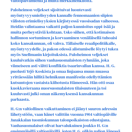
valtiopäivämiehiä ja muita merkkihenkilöitä.
Paloheimon veljekset sijoittuivat luontevasti
myöntyvyysmielisyyden kannalle fennomaanien siipien
välisten erimielisyyksien kärjistyessä vuosisadan vaiheessa.
Heidän valintaansa vaikutti paljon kunnioitus oppi-isää ja
muita perheystäviä kohtaan. Usko siihen, että kotimaisen
hallinnon sortuminen ja korvaaminen venäläisellä tuhoaisi
koko kansakunnan, oli vahva. Tällaiselle reaalipolitiikalle,
myöntyvyydelle, ja pakon edessä alistumiselle löytyi tukea
myös Snellmanin kirjoituksista. Paloheimon veljekset
kuuluivatkin siihen vanhasuomalaisten ryhmään, joka
viimeiseen asti vältti konfliktia tsaarinvallan kanssa. H. G.
puolusti Yrjö-Koskista ja omaa linjaansa muun muassa
yrittäessään hillitä helmikuun manifestin edellyttämien
kutsuntojen vastaista kiihotusta Hämeessä. Hän otti osaa
kuokkavieraana nuorsuomalaisten tilaisuuteen ja toi
kuuluvasti julki oman näkemyksensä kansakunnan
parhaasta.
H. G:n valtiollinen vaikuttaminen ei jäänyt suuren adressin
lähetystöön, vaan hänet valittiin vuonna 1904 valtiopäiville
Janakkalan tuomiokunnan talonpoikaiston edustajana.
Vanhasuomalaiset olivat harvalukuinen joukko H. G:n
ensimmäisillä valtiopäivillä, joten H. G. olikin paljon äänessä