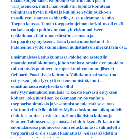
maalaisohjelmaksi. Paloheimo valittiin alun perin
varajäseneksi, mutta hän osallistui lopulta komitean
toimintaan hyvin tiiviisti ja kuului sen ydinjoukkoon
Paasikiven, Hannes Gebhardin, A. O. Kairamon ja Juho
Torpan kanssa. Tämän torppariohjelman tarkoitus oli etsiä
ratkaisua ajan polttavimpaan yhteiskunnalliseen
epäkohtaan: tilattoman väestön asemaan ja
torpparikysymykseen. Tästä työstä muodostui H. G.
Paloheimon yhteiskunnallisen uudistustyön merkittävin osa.
Ensimmäisessä eduskunnassa Paloheimo asetettiin
maatalousvaliokuntaan, johon vanhasuomalaisten puolelta
tulivat myös puolueen torpparikomitean muut jäsenet
Gebhard, Paasikivi ja Kairamo. Valiokunta sai sorvattua
esityksen, joka tyydytti sen enemmistöä, mutta
eduskunnassa esityksellä ei ollut
selviytymismahdollisuuksia. Oikeisto karsasti esityksen
kohtaa, joka ulotti sen koskemaan myös vanhoja
torpparisopimuksia ja vasemmiston mielestä se ei taas
ulottunut riittävän pitkälle. Myös eduskunnan ulkopuolella
ehdotus kohtasi vastustusta. Suurtilallisten kokous ja
Suomen Talousseura tyrmäsivät ehdotuksen. Pitkään niin
suomalaisessa puolueessa kuin eduskunnassa valmisteltu
torpparilaki ei siis saanut kannatusta. Asiassa säädettiin