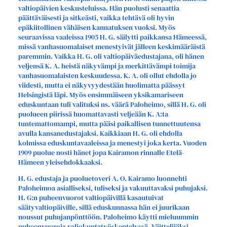
valtiopäivien keskusteluissa. Hän puolusti senaattia
päättäväisesti ja sitkeästi, vaikka tehtävä oli hyvin
epäkiitollinen vähäisen kannatuksen vuoksi. Myös
seuraavissa vaaleissa 1905 H. G. säilytti paikkansa Hämeessä,
missä vanhasuomalaiset menestyivät jälleen keskimääräistä
paremmin. Vaikka H. G. oli valtiopäiväedustajana, oli hänen
veljensä K. A. heistä näkyvämpi ja merkittävämpi toimija
vanhasuomalaisten keskuudessa. K. A. oli ollut ehdolla jo
viidesti, mutta ei näkyvyydestään huolimatta päässyt
Helsingistä läpi. Myös ensimmäiseen yksikamariseen
eduskuntaan tuli valituksi ns. väärä Paloheimo, sillä H. G. oli
puolueen piirissä huomattavasti veljeään K. A:ta
tuntemattomampi, mutta pääsi paikallisen tunnettuutensa
avulla kansanedustajaksi. Kaikkiaan H. G. oli ehdolla
kolmissa eduskuntavaaleissa ja menestyi joka kerta. Vuoden
1909 puolue nosti hänet jopa Kairamon rinnalle Etelä-
Hämeen yleisehdokkaaksi.
H. G. edustaja ja puoluetoveri A. O. Kairamo luonnehti
Paloheimoa asialliseksi, tuliseksi ja vakuuttavaksi puhujaksi.
H. G:n puheenvuorot valtiopäivillä kasautuivat
säätyvaltiopäiville, sillä eduskunnassa hän ei juurikaan
noussut puhujanpönttöön. Paloheimo käytti mieluummin
puheenvuoroja valiokuntatyöskentelyssä. Väittelijäksi