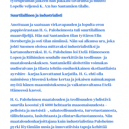
työrupeaman jälkeen hän pakkasi tavaransa ja muutti
Lopelle veljensä K. A:n luo Santamäen tilalle.
Suurtilallinen ja industrialisti
Anottuaan ja saatuaan virkavapauden ja lopulta eron
pappisvirastaan H. G. Paloheimosta tuli suurtilallinen
maanviljelijä. Hän nai Santamäen tilan tyttären Elin
Hernbergin ja osti tilan nimiinsä. Näin sai alkunsa ura, joka
johti Suomen oloissa mittavaksi industrialistiksi ja
kartanonherraksi. H. G. Paloheimo loi Etelä-Hämeeseen
Lopen ja Riihimäen seudulle merkittävän teollisuus- ja
maatalouskeskuksen. Santamäellä aloitettiin voimakas
uudisraivaus ja tilasta tehtiin ensiluokkainen skotlantilaista
ayrshire –karjaa kasvattanut karjatila. H. G. ehti olla
naimisissa yhteensä kolme kertaa ja jokaisen naimakaupan
myötä hänen maaomistuksensa ja vaikutusvaltansa Etelä-
Hämeessä kasvoi.
H. G. Paloheimon maatalouden ja teollisuuden yhdistävä
suurtila koostui yli 6000 hehtaarin maaomaisuudesta –
pelloista ja metsistä -, sahateollisuudesta, turvetuotannosta,
tiilitehtaasta, lasitehtaasta ja elintarviketuotannosta. Niin
maataloudenharjoittajana kuin industrialistina Paloheimo
pyrki löytämään uusia ja innovatiivisia tapoja kehittää