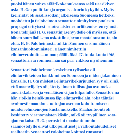
puolsi hänen vahva afäärikokemuksensa sekä Paasikiven
usko H. G:n poliitikon ja organisaattorin kykyihin. Myös
kieliriidat oli sisällissodan jälkeisessä Suomessa hetkeksi
unohdettu ja Paloheimon senaattorinimityksen puolesta
propagoi erityisesti ruotsalaisten suurliikemiesten ryhmä.
Isona tekijänä H. G. senaatinjäsenyydelle oli myös se, että
hänen suurtilallisena uskottiin ajavan maataloustuottajain
etua. H. G. Paloheimosta tulikin Suomen ensimmäinen
kansanhuoltoministeri. Hänet nimitettiin
elintarvetoimituskunnan päälliköksi 27. toukokuuta 1918,
senaattorin arvonimen hän sai pari viikkoa myöhemmin.
Senaattori Paloheimon keskeinen työsarka oli
elintarvikkeiden hankkiminen Suomeen ja niiden jakaminen
kansalle. H. G:n mielestä elintarvikekurjuuden syy oli siinä,
että maanviljelys oli jätetty ilman tullisuojaa avoimeksi
amerikkalaisen ja venäläisen viljan kilpailulle. Senaattorina
hän ajoikin heinäkuussa läpi elintarvikelain, joka tähtäsi
avoimesti maataloustuottajan aseman kohottamiseen
muiden elinkeinojen kustannuksella. Maahantuonti oli
keskitetty viranomaisten käsiin, mikä oli tyypillinen sota-
ajan ratkaisu. H. G. perustelut maahantuonnin
säännöstelylle olivat ulkopoliittiset ja valtiontaloudelliset
realiteetit. Senaattori Paloheimo kohtasi runsaasti