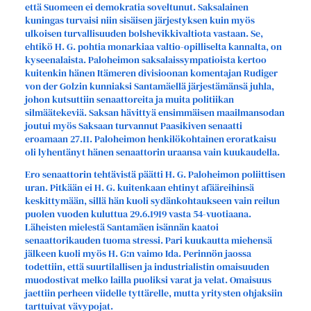
että Suomeen ei demokratia soveltunut. Saksalainen
kuningas turvaisi niin sisäisen järjestyksen kuin myös
ulkoisen turvallisuuden bolshevikkivaltiota vastaan. Se,
ehtikö H. G. pohtia monarkiaa valtio-opilliselta kannalta, on
kyseenalaista. Paloheimon saksalaissympatioista kertoo
kuitenkin hänen Itämeren divisioonan komentajan Rudiger
von der Golzin kunniaksi Santamäellä järjestämänsä juhla,
johon kutsuttiin senaattoreita ja muita politiikan
silmäätekeviä. Saksan hävittyä ensimmäisen maailmansodan
joutui myös Saksaan turvannut Paasikiven senaatti
eroamaan 27.11. Paloheimon henkilökohtainen eroratkaisu
oli lyhentänyt hänen senaattorin uraansa vain kuukaudella.
Ero senaattorin tehtävistä päätti H. G. Paloheimon poliittisen
uran. Pitkään ei H. G. kuitenkaan ehtinyt afääreihinsä
keskittymään, sillä hän kuoli sydänkohtaukseen vain reilun
puolen vuoden kuluttua 29.6.1919 vasta 54-vuotiaana.
Läheisten mielestä Santamäen isännän kaatoi
senaattorikauden tuoma stressi. Pari kuukautta miehensä
jälkeen kuoli myös H. G:n vaimo Ida. Perinnön jaossa
todettiin, että suurtilallisen ja industrialistin omaisuuden
muodostivat melko lailla puoliksi varat ja velat. Omaisuus
jaettiin perheen viidelle tyttärelle, mutta yritysten ohjaksiin
tarttuivat vävypojat.