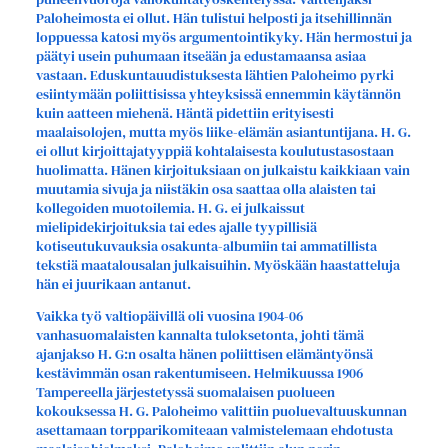
Paloheimosta ei ollut. Hän tulistui helposti ja itsehillinnän
loppuessa katosi myös argumentointikyky. Hän hermostui ja
päätyi usein puhumaan itseään ja edustamaansa asiaa
vastaan. Eduskuntauudistuksesta lähtien Paloheimo pyrki
esiintymään poliittisissa yhteyksissä ennemmin käytännön
kuin aatteen miehenä. Häntä pidettiin erityisesti
maalaisolojen, mutta myös liike-elämän asiantuntijana. H. G.
ei ollut kirjoittajatyyppiä kohtalaisesta koulutustasostaan
huolimatta. Hänen kirjoituksiaan on julkaistu kaikkiaan vain
muutamia sivuja ja niistäkin osa saattaa olla alaisten tai
kollegoiden muotoilemia. H. G. ei julkaissut
mielipidekirjoituksia tai edes ajalle tyypillisiä
kotiseutukuvauksia osakunta-albumiin tai ammatillista
tekstiä maatalousalan julkaisuihin. Myöskään haastatteluja
hän ei juurikaan antanut.
Vaikka työ valtiopäivillä oli vuosina 1904-06
vanhasuomalaisten kannalta tuloksetonta, johti tämä
ajanjakso H. G:n osalta hänen poliittisen elämäntyönsä
kestävimmän osan rakentumiseen. Helmikuussa 1906
Tampereella järjestetyssä suomalaisen puolueen
kokouksessa H. G. Paloheimo valittiin puoluevaltuuskunnan
asettamaan torpparikomiteaan valmistelemaan ehdotusta