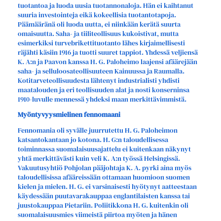
tuotantoa ja luoda uusia tuotannonaloja. Hän ei kaihtanut
suuria investointeja eikä kokeellisia tuotantotapoja.
Päämääränä oli luoda uutta, ei niinkään kerätä suurta
omaisuutta. Saha- ja tiiliteollisuus kukoistivat, mutta
esimerkiksi turvebrikettituotanto lähes kirjaimellisesti
räjähti käsiin 1916 ja tuotti suuret tappiot. Yhdessä veljiensä
K. A:n ja Paavon kanssa H. G. Paloheimo laajensi afäärejään
saha- ja selluloosateollisuuteen Kainuussa ja Raumalla.
Kotitarveteollisuudesta lähtenyt industrialisti yhdisti
maatalouden ja eri teollisuuden alat ja nosti konserninsa
1910-luvulle mennessä yhdeksi maan merkittävimmistä.
Myöntyvyysmielinen fennomaani
Fennomania oli syvälle juurrutettu H. G. Paloheimon
katsantokantaan jo kotona. H. G:n taloudellisessa
toiminnassa suomalaisuusajattelu ei kuitenkaan näkynyt
yhtä merkittävästi kuin veli K. A:n työssä Helsingissä.
Vakuutusyhtiö Pohjolan pääjohtaja K. A. pyrki aina myös
taloudellisissa afääreissään ottamaan huomioon suomen
kielen ja mielen. H. G. ei varsinaisesti hyötynyt aatteestaan
käydessään puutavarakauppaa englantilaisten kanssa tai
juustokauppaa Pietariin. Poliitikkona H. G. kuitenkin oli
suomalaisuusmies viimeistä piirtoa myöten ja hänen