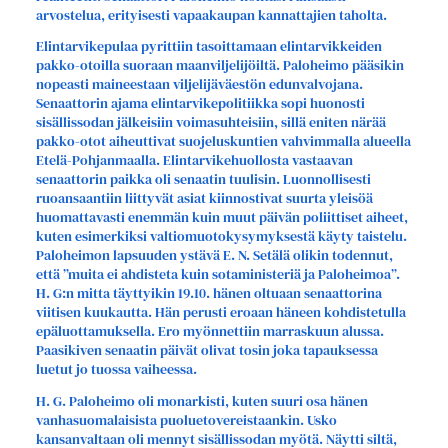
arvostelua, erityisesti vapaakaupan kannattajien taholta.
Elintarvikepulaa pyrittiin tasoittamaan elintarvikkeiden
pakko-otoilla suoraan maanviljelijöiltä. Paloheimo pääsikin
nopeasti maineestaan viljelijäväestön edunvalvojana.
Senaattorin ajama elintarvikepolitiikka sopi huonosti
sisällissodan jälkeisiin voimasuhteisiin, sillä eniten närää
pakko-otot aiheuttivat suojeluskuntien vahvimmalla alueella
Etelä-Pohjanmaalla. Elintarvikehuollosta vastaavan
senaattorin paikka oli senaatin tuulisin. Luonnollisesti
ruoansaantiin liittyvät asiat kiinnostivat suurta yleisöä
huomattavasti enemmän kuin muut päivän poliittiset aiheet,
kuten esimerkiksi valtiomuotokysymyksestä käyty taistelu.
Paloheimon lapsuuden ystävä E. N. Setälä olikin todennut,
että ”muita ei ahdisteta kuin sotaministeriä ja Paloheimoa”.
H. G:n mitta täyttyikin 19.10. hänen oltuaan senaattorina
viitisen kuukautta. Hän perusti eroaan häneen kohdistetulla
epäluottamuksella. Ero myönnettiin marraskuun alussa.
Paasikiven senaatin päivät olivat tosin joka tapauksessa
luetut jo tuossa vaiheessa.
H. G. Paloheimo oli monarkisti, kuten suuri osa hänen
vanhasuomalaisista puoluetovereistaankin. Usko
kansanvaltaan oli mennyt sisällissodan myötä. Näytti siltä,