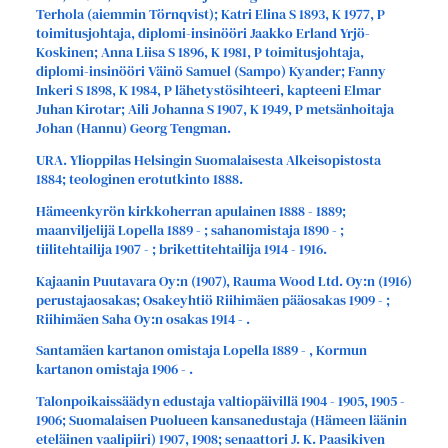
Terhola (aiemmin Törnqvist); Katri Elina S 1893, K 1977, P
toimitusjohtaja, diplomi-insinööri Jaakko Erland Yrjö-
Koskinen; Anna Liisa S 1896, K 1981, P toimitusjohtaja,
diplomi-insinööri Väinö Samuel (Sampo) Kyander; Fanny
Inkeri S 1898, K 1984, P lähetystösihteeri, kapteeni Elmar
Juhan Kirotar; Aili Johanna S 1907, K 1949, P metsänhoitaja
Johan (Hannu) Georg Tengman.
URA. Ylioppilas Helsingin Suomalaisesta Alkeisopistosta
1884; teologinen erotutkinto 1888.
Hämeenkyrön kirkkoherran apulainen 1888 - 1889;
maanviljelijä Lopella 1889 - ; sahanomistaja 1890 - ;
tiilitehtailija 1907 - ; brikettitehtailija 1914 - 1916.
Kajaanin Puutavara Oy:n (1907), Rauma Wood Ltd. Oy:n (1916)
perustajaosakas; Osakeyhtiö Riihimäen pääosakas 1909 - ;
Riihimäen Saha Oy:n osakas 1914 - .
Santamäen kartanon omistaja Lopella 1889 - , Kormun
kartanon omistaja 1906 - .
Talonpoikaissäädyn edustaja valtiopäivillä 1904 - 1905, 1905 -
1906; Suomalaisen Puolueen kansanedustaja (Hämeen läänin
eteläinen vaalipiiri) 1907, 1908; senaattori J. K. Paasikiven