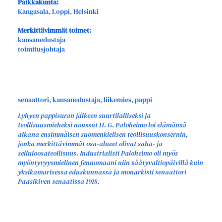
Paikkakunta:
Kangasala, Loppi, Helsinki
Merkittävimmät toimet:
kansanedustaja
toimitusjohtaja
senaattori, kansanedustaja, liikemies, pappi
Lyhyen pappisuran jälkeen suurtilalliseksi ja
teollisuusmieheksi noussut H. G. Paloheimo loi elämänsä
aikana ensimmäisen suomenkielisen teollisuuskonsernin,
jonka merkittävimmät osa-alueet olivat saha- ja
selluloosateollisuus. Industrialisti Paloheimo oli myös
myöntyvyysmielinen fennomaani niin säätyvaltiopäivillä kuin
yksikamarisessa eduskunnassa ja monarkisti senaattori
Paasikiven senaatissa 1918.