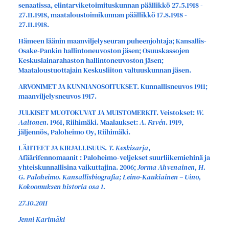
senaatissa, elintarviketoimituskunnan päällikkö 27.5.1918 -
27.11.1918, maataloustoimikunnan päällikkö 17.8.1918 -
27.11.1918.
Hämeen läänin maanviljelyseuran puheenjohtaja; Kansallis-
Osake-Pankin hallintoneuvoston jäsen; Osuuskassojen
Keskuslainarahaston hallintoneuvoston jäsen;
Maataloustuottajain Keskusliiton valtuuskunnan jäsen.
ARVONIMET JA KUNNIANOSOITUKSET. Kunnallisneuvos 1911;
maanviljelysneuvos 1917.
JULKISET MUOTOKUVAT JA MUISTOMERKIT. Veistokset:
W.
Aaltonen
. 1961, Riihimäki. Maalaukset:
A. Favén
. 1919,
jäljennös, Paloheimo Oy, Riihimäki.
LÄHTEET JA KIRJALLISUUS.
T. Keskisarja
,
Afäärifennomaanit : Paloheimo-veljekset suurliikemiehinä ja
yhteiskunnallisina vaikuttajina. 2006;
Jorma Ahvenainen, H.
G. Paloheimo. Kansallisbiografia; Leino-Kaukiainen – Uino,
Kokoomuksen historia osa 1.
27.10.2011
Jenni Karimäki