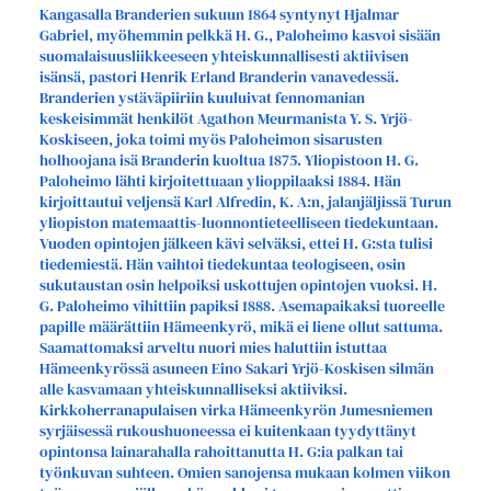
Kangasalla Branderien sukuun 1864 syntynyt Hjalmar
Gabriel, myöhemmin pelkkä H. G., Paloheimo kasvoi sisään
suomalaisuusliikkeeseen yhteiskunnallisesti aktiivisen
isänsä, pastori Henrik Erland Branderin vanavedessä.
Branderien ystäväpiiriin kuuluivat fennomanian
keskeisimmät henkilöt Agathon Meurmanista Y. S. Yrjö-
Koskiseen, joka toimi myös Paloheimon sisarusten
holhoojana isä Branderin kuoltua 1875. Yliopistoon H. G.
Paloheimo lähti kirjoitettuaan ylioppilaaksi 1884. Hän
kirjoittautui veljensä Karl Alfredin, K. A:n, jalanjäljissä Turun
yliopiston matemaattis-luonnontieteelliseen tiedekuntaan.
Vuoden opintojen jälkeen kävi selväksi, ettei H. G:sta tulisi
tiedemiestä. Hän vaihtoi tiedekuntaa teologiseen, osin
sukutaustan osin helpoiksi uskottujen opintojen vuoksi. H.
G. Paloheimo vihittiin papiksi 1888. Asemapaikaksi tuoreelle
papille määrättiin Hämeenkyrö, mikä ei liene ollut sattuma.
Saamattomaksi arveltu nuori mies haluttiin istuttaa
Hämeenkyrössä asuneen Eino Sakari Yrjö-Koskisen silmän
alle kasvamaan yhteiskunnalliseksi aktiiviksi.
Kirkkoherranapulaisen virka Hämeenkyrön Jumesniemen
syrjäisessä rukoushuoneessa ei kuitenkaan tyydyttänyt
opintonsa lainarahalla rahoittanutta H. G:ia palkan tai
työnkuvan suhteen. Omien sanojensa mukaan kolmen viikon