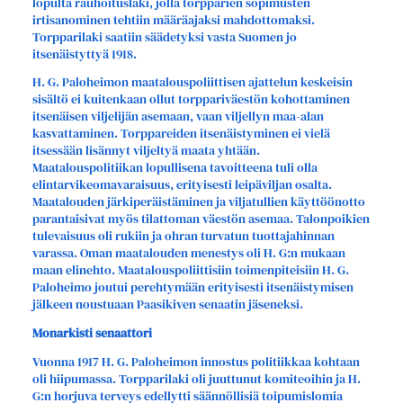
lopulta rauhoituslaki, jolla torpparien sopimusten
irtisanominen tehtiin määräajaksi mahdottomaksi.
Torpparilaki saatiin säädetyksi vasta Suomen jo
itsenäistyttyä 1918.
H. G. Paloheimon maatalouspoliittisen ajattelun keskeisin
sisältö ei kuitenkaan ollut torppariväestön kohottaminen
itsenäisen viljelijän asemaan, vaan viljellyn maa-alan
kasvattaminen. Torppareiden itsenäistyminen ei vielä
itsessään lisännyt viljeltyä maata yhtään.
Maatalouspolitiikan lopullisena tavoitteena tuli olla
elintarvikeomavaraisuus, erityisesti leipäviljan osalta.
Maatalouden järkiperäistäminen ja viljatullien käyttöönotto
parantaisivat myös tilattoman väestön asemaa. Talonpoikien
tulevaisuus oli rukiin ja ohran turvatun tuottajahinnan
varassa. Oman maatalouden menestys oli H. G:n mukaan
maan elinehto. Maatalouspoliittisiin toimenpiteisiin H. G.
Paloheimo joutui perehtymään erityisesti itsenäistymisen
jälkeen noustuaan Paasikiven senaatin jäseneksi.
Monarkisti senaattori
Vuonna 1917 H. G. Paloheimon innostus politiikkaa kohtaan
oli hiipumassa. Torpparilaki oli juuttunut komiteoihin ja H.
G:n horjuva terveys edellytti säännöllisiä toipumislomia