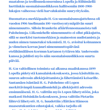
maatalous ja teollisuuskonserninsa Lopella ja Riihimäellä
luettiinkin suomalaisuusliikkeen hallitsemiin 1800-1900-
lukujen vaiheessa vielä harvalukuisiin suuryrityksiin.
Huomattava merkkipaalu H. G:n suomalaisuusajattelussa oli
vuoden 1906 Snellmanin 100-vuotissyntymäpäivän suuri
nimenmuutto. Silloin Branderin afäärifennomaaneista tuli
Paloheimoja. Liikemiehelle nimenmuutto ei ollut pikkujuttu,
sillä se merkitsi tuotemerkkien ja mainosten uudistamista ja
uuden nimen tunnetuksi tekemistä. H. G. avioitui kolmannen
ja viimeisen kerran juuri nimenmuuttopäivänä
etelähämäläisen Kormun kartanon tyttären Ida Andersonin
kanssa ja juhlisti myös näin suomalaisuusliikkeen suurta
päivää.
H. G:n valtiollinen toiminta sai alkunsa maaliskuussa 1899
Lopella pidetystä kansalaiskokouksesta, jossa käsiteltiin ns.
suuren adressin allekirjoittamista ja lähettämistä keisarille.
Santamäen isäntänä H. G. Paloheimo oli Lopen
merkittävimpiä kunnallismiehiä ja allekirjoitti adressin
ensimmäisenä. H. G. valittiin myös Lopen lähetystöön, joka
matkusti Helsinkiin kokoukseen, jossa valittiin Pietariin
lähtevä lähetystö. H. G. huudettiin yllättäen Hämeen
maaseutukuntien edustajaksi, vaikka tarjolla oli