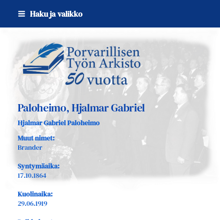
Siirry
Haku ja valikko
sivun
sisältöön
Sivuston etusivulle
Paloheimo, Hjalmar Gabriel
Hjalmar Gabriel Paloheimo
Muut nimet:
Brander
Syntymäaika:
17.10.1864
Kuolinaika:
29.06.1919