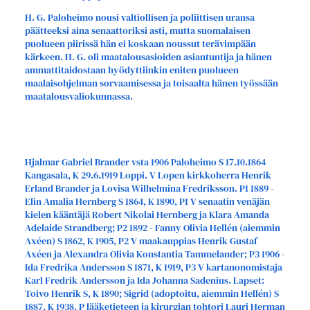
H. G. Paloheimo nousi valtiollisen ja poliittisen uransa
päätteeksi aina senaattoriksi asti, mutta suomalaisen
puolueen piirissä hän ei koskaan noussut terävimpään
kärkeen. H. G. oli maatalousasioiden asiantuntija ja hänen
ammattitaidostaan hyödyttiinkin eniten puolueen
maalaisohjelman sorvaamisessa ja toisaalta hänen työssään
maatalousvaliokunnassa.
Hjalmar Gabriel Brander vsta 1906 Paloheimo S 17.10.1864
Kangasala, K 29.6.1919 Loppi. V Lopen kirkkoherra Henrik
Erland Brander ja Lovisa Wilhelmina Fredriksson. P1 1889 -
Elin Amalia Hernberg S 1864, K 1890, P1 V senaatin venäjän
kielen kääntäjä Robert Nikolai Hernberg ja Klara Amanda
Adelaide Strandberg; P2 1892 - Fanny Olivia Hellén (aiemmin
Axéen) S 1862, K 1905, P2 V maakauppias Henrik Gustaf
Axéen ja Alexandra Olivia Konstantia Tammelander; P3 1906 -
Ida Fredrika Andersson S 1871, K 1919, P3 V kartanonomistaja
Karl Fredrik Andersson ja Ida Johanna Sadenius. Lapset:
Toivo Henrik S, K 1890; Sigrid (adoptoitu, aiemmin Hellén) S
1887, K 1938, P lääketieteen ja kirurgian tohtori Lauri Herman