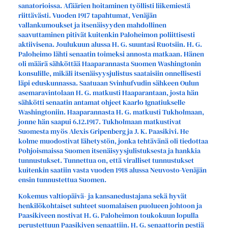
sanatorioissa. Afäärien hoitaminen työllisti liikemiestä
riittävästi. Vuoden 1917 tapahtumat, Venäjän
vallankumoukset ja itsenäisyyden mahdollinen
saavuttaminen pitivät kuitenkin Paloheimon poliittisesti
aktiivisena. Joulukuun alussa H. G. suuntasi Ruotsiin. H. G.
Paloheimo lähti senaatin toimeksi annosta matkaan. Hänen
oli määrä sähköttää Haaparannasta Suomen Washingtonin
konsulille, mikäli itsenäisyysjulistus saataisiin onnellisesti
läpi eduskunnassa. Saatuaan Svinhufvudin sähkeen Oulun
asemaravintolaan H. G. matkusti Haaparantaan, josta hän
sähkötti senaatin antamat ohjeet Kaarlo Ignatiukselle
Washingtoniin. Haaparannasta H. G. matkusti Tukholmaan,
jonne hän saapui 6.12.1917. Tukholmaan matkustivat
Suomesta myös Alexis Gripenberg ja J. K. Paasikivi. He
kolme muodostivat lähetystön, jonka tehtävänä oli tiedottaa
Pohjoismaissa Suomen itsenäisyysjulistuksesta ja hankkia
tunnustukset. Tunnettua on, että viralliset tunnustukset
kuitenkin saatiin vasta vuoden 1918 alussa Neuvosto-Venäjän
ensin tunnustettua Suomen.
Kokemus valtiopäivä- ja kansanedustajana sekä hyvät
henkilökohtaiset suhteet suomalaisen puolueen johtoon ja
Paasikiveen nostivat H. G. Paloheimon toukokuun lopulla
perustettuun Paasikiven senaattiin. H. G. senaattorin pestiä