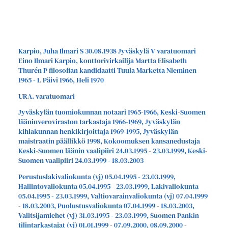
Karpio, Juha Ilmari S 30.08.1938 Jyväskylä V varatuomari
Eino Ilmari Karpio, konttorivirkailija Martta Elisabeth
Thurén P filosofian kandidaatti Tuula Marketta Nieminen
1965 - L Päivi 1966, Heli 1970
URA. varatuomari
Jyväskylän tuomiokunnan notaari 1965-1966, Keski-Suomen
lääninveroviraston tarkastaja 1966-1969, Jyväskylän
kihlakunnan henkikirjoittaja 1969-1995, Jyväskylän
maistraatin päällikkö 1998, Kokoomuksen kansanedustaja
Keski-Suomen läänin vaalipiiri 24.03.1995 - 23.03.1999, Keski-
Suomen vaalipiiri 24.03.1999 - 18.03.2003
Perustuslakivaliokunta (vj) 05.04.1995 - 23.03.1999,
Hallintovaliokunta 05.04.1995 - 23.03.1999, Lakivaliokunta
05.04.1995 - 23.03.1999, Valtiovarainvaliokunta (vj) 07.04.1999
- 18.03.2003, Puolustusvaliokunta 07.04.1999 - 18.03.2003,
Valitsijamiehet (vj) 31.03.1995 - 23.03.1999, Suomen Pankin
tilintarkastajat (vj) 01.01.1999 - 07.09.2000, 08.09.2000 -