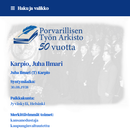
Siirry
Haku ja valikko
sivun
sisältöön
Sivuston etusivulle
Karpio, Juha Ilmari
Juha Ilmari (T) Karpio
Syntymäaika:
30.08.1938
Paikkakunta:
Jyväskylä, Helsinki
Merkittävimmät toimet:
kansanedustaja
kaupunginvaltuutettu