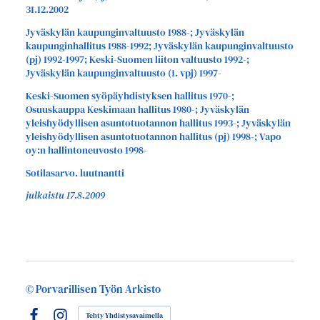
31.12.2002
Jyväskylän kaupunginvaltuusto 1988-; Jyväskylän
kaupunginhallitus 1988-1992; Jyväskylän kaupunginvaltuusto
(pj) 1992-1997; Keski-Suomen liiton valtuusto 1992-;
Jyväskylän kaupunginvaltuusto (1. vpj) 1997-
Keski-Suomen syöpäyhdistyksen hallitus 1970-;
Osuuskauppa Keskimaan hallitus 1980-; Jyväskylän
yleishyödyllisen asuntotuotannon hallitus 1993-; Jyväskylän
yleishyödyllisen asuntotuotannon hallitus (pj) 1998-; Vapo
oy:n hallintoneuvosto 1998-
Sotilasarvo. luutnantti
julkaistu 17.8.2009
©
Porvarillisen Työn Arkisto
Tehty Yhdistysavaimella