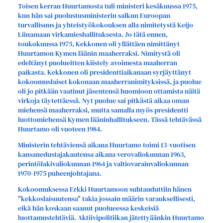
Toisen kerran Huurtamosta tuli ministeri kesäkuussa 1975,
kun hän sai puolustusministerin salkun Euroopan
turvallisuus ja yhteistyökokouksen alla nimitetystä Keijo
Liinamaan virkamieshallituksesta. Jo tätä ennen,
toukokuussa 1975, Kekkonen oli yllättäen nimittänyt
Huurtamon Kymen läänin maaherraksi. Nimitystä oli
edeltänyt puolueitten kiistely avoimesta maaherran
paikasta. Kekkonen oli presidenttiaikanaan syrjäyttänyt
kokoomuslaiset kokonaan maaherranimityksissä, ja puolue
oli jo pitkään vaatinut jäsentensä huomioon ottamista näitä
virkoja täytettäessä. Nyt puolue sai pitkästä aikaa oman
miehensä maaherraksi, mutta samalla myös presidentti
luottomiehensä Kymen lääninhallitukseen. Tässä tehtävässä
Huurtamo oli vuoteen 1984.
Ministerin tehtäviensä aikana Huurtamo toimi 13-vuotisen
kansanedustajakautensa aikana verovaliokunnan 1963,
perintölakivaliokunnan 1964 ja valtiovarainvaliokunnan
1970-1975 puheenjohtajana.
Kokoomuksessa Erkki Huurtamoon suhtauduttiin hänen
"kekkoslaisuutensa" takia jossain määrin varauksellisesti,
eikä hän koskaan saanut puolueessa keskeisiä
luottamustehtäviä. Aktiivipolitiikan jätettyäänkin Huurtamo