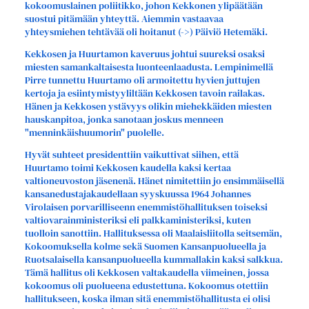
kokoomuslainen poliitikko, johon Kekkonen ylipäätään
suostui pitämään yhteyttä. Aiemmin vastaavaa
yhteysmiehen tehtävää oli hoitanut (->) Päiviö Hetemäki.
Kekkosen ja Huurtamon kaveruus johtui suureksi osaksi
miesten samankaltaisesta luonteenlaadusta. Lempinimellä
Pirre tunnettu Huurtamo oli armoitettu hyvien juttujen
kertoja ja esiintymistyyliltään Kekkosen tavoin railakas.
Hänen ja Kekkosen ystävyys olikin miehekkäiden miesten
hauskanpitoa, jonka sanotaan joskus menneen
"menninkäishuumorin" puolelle.
Hyvät suhteet presidenttiin vaikuttivat siihen, että
Huurtamo toimi Kekkosen kaudella kaksi kertaa
valtioneuvoston jäsenenä. Hänet nimitettiin jo ensimmäisellä
kansanedustajakaudellaan syyskuussa 1964 Johannes
Virolaisen porvarilliseenn enemmistöhallituksen toiseksi
valtiovarainministeriksi eli palkkaministeriksi, kuten
tuolloin sanottiin. Hallituksessa oli Maalaisliitolla seitsemän,
Kokoomuksella kolme sekä Suomen Kansanpuolueella ja
Ruotsalaisella kansanpuolueella kummallakin kaksi salkkua.
Tämä hallitus oli Kekkosen valtakaudella viimeinen, jossa
kokoomus oli puolueena edustettuna. Kokoomus otettiin
hallitukseen, koska ilman sitä enemmistöhallitusta ei olisi