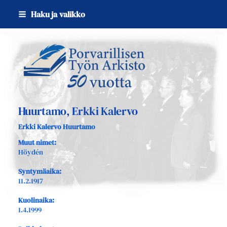
Siirry
Haku ja valikko
sivun
sisältöön
Sivuston etusivulle
Huurtamo, Erkki Kalervo
Erkki Kalervo Huurtamo
Muut nimet:
Höydén
Syntymäaika:
11.2.1917
Kuolinaika:
1.4.1999