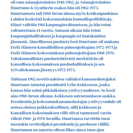
oli oma asianajotoimisto 1946-1962, ja Asianajotoimisto
Huurtamo & Gyntherin osakas hän oli 1962-1973.
Huurtamosta tuli 1960-luvun alussa myös kotikaupunkinsa
Lahden keskeisiä kokoomuslaisia kunnallispoliitikkoja.
Hänet valittiin 1961 kaupunginvaltuustoon, ja hän toimi
valtuutettuna 14 vuotta. Samaan aikaan hän toimi
kaupunginhallituksen ja kaupungin eri lautakuntien
jäsenenä. Alueellisessa puoluetyössä Huurtamo oli mukana
Etelä-Hämeen Kansallisliiton puheenjohtajana 1972-1975 ja
Etelä-Hämeen Kokoomuksen puheenjohtajana 1968-1970.
Valtakunnallisista puoluetehtävistä merkittävin oli
Kansallisen Kokoomuksen puoluehallituksen ja sen
työvaliokunnan jäsenyys 1972-1973.
Tultuaan 1962 noottivaaleissa valituksi kansanedustajaksi
Huurtamo tutustui presidentti Urho Kekkoseen, jonka
kanssa hän solmi pitkäaikaisen ystävyyssuhteen. Se kesti
aina 1980-luvun alkuun, Kekkosen sairastumiseen saakka.
Presidentin ja kokoomuskansanedustajan ystävyyssuhde oli
noissa oloissa poikkeuksellinen, sillä Kekkosen ja
Kansallisen Kokoomuksen välit olivat tunnetusti varsin
viileät 1960- ja 1970-luvuilla. Huurtamoa tarvittiin tuon
tuostakin sovittelijaksi presidentin ja puolueen välillä.
Huurtamon on sanottu olleen lähes ainoa tuon ajan