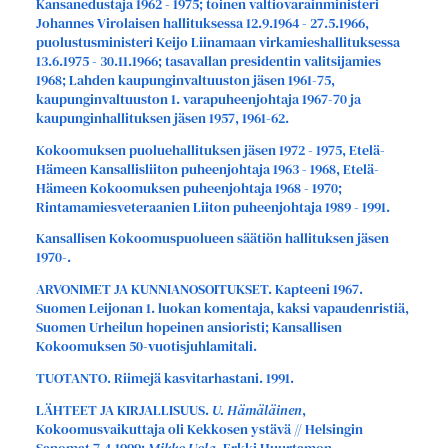
Kansanedustaja 1962 - 1975; toinen valtiovarainministeri
Johannes Virolaisen hallituksessa 12.9.1964 - 27.5.1966,
puolustusministeri Keijo Liinamaan virkamieshallituksessa
13.6.1975 - 30.11.1966; tasavallan presidentin valitsijamies
1968; Lahden kaupunginvaltuuston jäsen 1961-75,
kaupunginvaltuuston 1. varapuheenjohtaja 1967-70 ja
kaupunginhallituksen jäsen 1957, 1961-62.
Kokoomuksen puoluehallituksen jäsen 1972 - 1975, Etelä-
Hämeen Kansallisliiton puheenjohtaja 1963 - 1968, Etelä-
Hämeen Kokoomuksen puheenjohtaja 1968 - 1970;
Rintamamiesveteraanien Liiton puheenjohtaja 1989 - 1991.
Kansallisen Kokoomuspuolueen säätiön hallituksen jäsen
1970-.
ARVONIMET JA KUNNIANOSOITUKSET. Kapteeni 1967.
Suomen Leijonan 1. luokan komentaja, kaksi vapaudenristiä,
Suomen Urheilun hopeinen ansioristi; Kansallisen
Kokoomuksen 50-vuotisjuhlamitali.
TUOTANTO. Riimejä kasvitarhastani. 1991.
LÄHTEET JA KIRJALLISUUS.
U. Hämäläinen
,
Kokoomusvaikuttaja oli Kekkosen ystävä // Helsingin