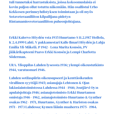
tuli tunnetuksi harrastuksista, joissa kokoomuslaisia ei
kovin paljon ollut totuttu näkemään. Hän osallistui Urho
Kekkosen perinneyhdistyksen toimintaan ja oli myös
Sotaveteraaniliiton kilpailijana pidetyn
Rintamamiesveteraaniliiton puheenjohtajana.
Erkki Kalervo Höydén vsta 1935 Huurtamo S 11.2.1917 Hollola,
K 2.4.1999 Lahti. V pakkamestari Kalle Ilmari Höydén ja Lahja
Emilia Yli-Mäkelä. P 1942 - Lena Marita Konsén, PV
jääkärikapteeni Paavo Erkki Konsén ja Lempi Charlotta
Söderman.
URA. Ylioppilas Lahden lyseosta 1936; ylempi oikeustutkinto
1944, varatuomari 1946.
Lahden sotilaspiirin oikeusupseeri ja kenttäoikeuden
virallinen syyttäjä 1945; asianajaja Lehtonen & Ojan
lakiasiaintoimistossa Lahdessa 1944 - 1946; Joutjärvi Oy:n
apulaisjohtaja 1946; asianajotoimisto Erkki Huurtamon
omistaja 1946 - 1962, asianajotoimisto Huurtamo & Gynther
osakas 1962 - 1971, Huurtamo, Gynther & Hariston osakas
1971 - 1973 Lahdessa; Kymen läänin maaherra 1975 - 1984.