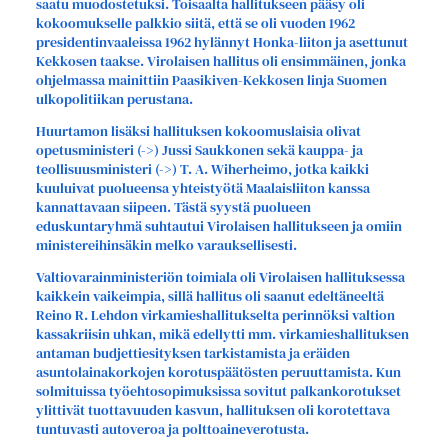
saatu muodostetuksi. Toisaalta hallitukseen pääsy oli
kokoomukselle palkkio siitä, että se oli vuoden 1962
presidentinvaaleissa 1962 hylännyt Honka-liiton ja asettunut
Kekkosen taakse. Virolaisen hallitus oli ensimmäinen, jonka
ohjelmassa mainittiin Paasikiven-Kekkosen linja Suomen
ulkopolitiikan perustana.
Huurtamon lisäksi hallituksen kokoomuslaisia olivat
opetusministeri (->) Jussi Saukkonen sekä kauppa- ja
teollisuusministeri (->) T. A. Wiherheimo, jotka kaikki
kuuluivat puolueensa yhteistyötä Maalaisliiton kanssa
kannattavaan siipeen. Tästä syystä puolueen
eduskuntaryhmä suhtautui Virolaisen hallitukseen ja omiin
ministereihinsäkin melko varauksellisesti.
Valtiovarainministeriön toimiala oli Virolaisen hallituksessa
kaikkein vaikeimpia, sillä hallitus oli saanut edeltäneeltä
Reino R. Lehdon virkamieshallitukselta perinnöksi valtion
kassakriisin uhkan, mikä edellytti mm. virkamieshallituksen
antaman budjettiesityksen tarkistamista ja eräiden
asuntolainakorkojen korotuspäätösten peruuttamista. Kun
solmituissa työehtosopimuksissa sovitut palkankorotukset
ylittivät tuottavuuden kasvun, hallituksen oli korotettava
tuntuvasti autoveroa ja polttoaineverotusta.