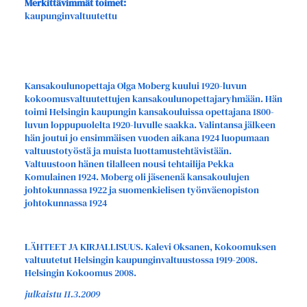
Merkittävimmät toimet:
kaupunginvaltuutettu
Kansakoulunopettaja Olga Moberg kuului 1920-luvun
kokoomusvaltuutettujen kansakoulunopettajaryhmään. Hän
toimi Helsingin kaupungin kansakouluissa opettajana 1800-
luvun loppupuolelta 1920-luvulle saakka. Valintansa jälkeen
hän joutui jo ensimmäisen vuoden aikana 1924 luopumaan
valtuustotyöstä ja muista luottamustehtävistään.
Valtuustoon hänen tilalleen nousi tehtailija Pekka
Komulainen 1924. Moberg oli jäsenenä kansakoulujen
johtokunnassa 1922 ja suomenkielisen työnväenopiston
johtokunnassa 1924
LÄHTEET JA KIRJALLISUUS. Kalevi Oksanen, Kokoomuksen
valtuutetut Helsingin kaupunginvaltuustossa 1919-2008.
Helsingin Kokoomus 2008.
julkaistu 11.3.2009