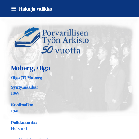
Siirry
Haku ja valikko
sivun
sisältöön
Sivuston etusivulle
Moberg, Olga
Olga (T) Moberg
Syntymäaika:
1869
Kuolinaika:
1941
Paikkakunta:
Helsinki