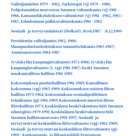
Valitsijamiehet 1979 – 1982, Tarkistajat (vj) 1979 – 1980,
Pohjoismaiden neuvoston Suomen valtuuskunta (vj) 1981 –
1986, Kansaneläkelaitoksen valtuutetut (vj) 1981 - 1982, 1983 –
1987, Eduskunnan palkkavaltuuskunta 1981 - 1982
Sosiaali- ja terveysministeri (Holkeri) 30.04.1987 - 31.12.1989
Presidentin valitsijamies 1982, 1988;
Maanpuolustustiedotuksen suunnittelukunta 1983-1987;
Asuntoneuvosto 1984-1987
Jyväskylän kaupunginvaltuusto 1973-1988; Jyväskylän
kaupunginvaltuusto (1. vpj) 1981-1987; Keski-Suomen
maakuntaliiton hallitus 1981-1989
Kokoomuksen puoluehallitus 1981-1989; Kansallinen
Kokoomus (vpj) 1985-1989; Kokoomuksen naisten liiton
hallitus 1975-1984; Kokoomuksen sosiaalipoliittinen
toimikunta (pj) 1981-1989; Kokoomuksen nuorten liiton
liittohallitus 1973; Keskinäinen henkivakuutusyhtiö Suomen
edustajisto 1979-1991; Keskinäinen henkivakuutusyhtiö
Suomen hallintoneuvosto 1991-1997; Sosiaali- ja
terveysturvan keskusliiton liittovaltuusto (vpj) 1982-1989;
Sosiaali- ja terveysturvan keskusliiton liittovaltuusto (pj)
1989-; Kuntoutumis- ja liikuntasäätiö Peurungan