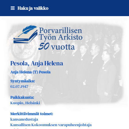
Siirry
Haku ja valikko
sivun
sisältöön
Sivuston etusivulle
Pesola, Anja Helena
Anja Helena (T) Pesola
Syntymäaika:
02.07.1947
Paikkakunta:
Kuopio, Helsinki
Merkittävimmät toimet:
kansanedustaja
Kansallisen Kokoomuksen varapuheenjohtaja