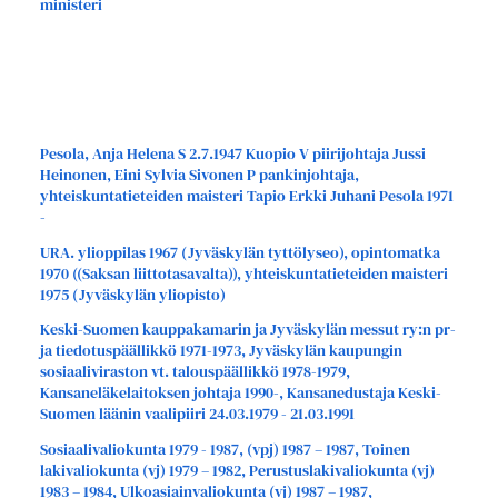
ministeri
Pesola, Anja Helena S 2.7.1947 Kuopio V piirijohtaja Jussi
Heinonen, Eini Sylvia Sivonen P pankinjohtaja,
yhteiskuntatieteiden maisteri Tapio Erkki Juhani Pesola 1971
-
URA. ylioppilas 1967 (Jyväskylän tyttölyseo), opintomatka
1970 ((Saksan liittotasavalta)), yhteiskuntatieteiden maisteri
1975 (Jyväskylän yliopisto)
Keski-Suomen kauppakamarin ja Jyväskylän messut ry:n pr-
ja tiedotuspäällikkö 1971-1973, Jyväskylän kaupungin
sosiaaliviraston vt. talouspäällikkö 1978-1979,
Kansaneläkelaitoksen johtaja 1990-, Kansanedustaja Keski-
Suomen läänin vaalipiiri 24.03.1979 - 21.03.1991
Sosiaalivaliokunta 1979 - 1987, (vpj) 1987 – 1987, Toinen
lakivaliokunta (vj) 1979 – 1982, Perustuslakivaliokunta (vj)
1983 – 1984, Ulkoasiainvaliokunta (vj) 1987 – 1987,