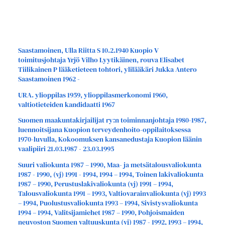
Saastamoinen, Ulla Riitta S 10.2.1940 Kuopio V
toimitusjohtaja Yrjö Vilho Lyytikäinen, rouva Elisabet
Tiilikainen P lääketieteen tohtori, ylilääkäri Jukka Antero
Saastamoinen 1962 -
URA. ylioppilas 1959, ylioppilasmerkonomi 1960,
valtiotieteiden kandidaatti 1967
Suomen maakuntakirjailijat ry:n toiminnanjohtaja 1980-1987,
luennoitsijana Kuopion terveydenhoito-oppilaitoksessa
1970-luvulla, Kokoomuksen kansanedustaja Kuopion läänin
vaalipiiri 21.03.1987 - 23.03.1995
Suuri valiokunta 1987 – 1990, Maa- ja metsätalousvaliokunta
1987 - 1990, (vj) 1991 - 1994, 1994 – 1994, Toinen lakivaliokunta
1987 – 1990, Perustuslakivaliokunta (vj) 1991 – 1994,
Talousvaliokunta 1991 – 1993, Valtiovarainvaliokunta (vj) 1993
– 1994, Puolustusvaliokunta 1993 – 1994, Sivistysvaliokunta
1994 – 1994, Valitsijamiehet 1987 – 1990, Pohjoismaiden
neuvoston Suomen valtuuskunta (vj) 1987 - 1992, 1993 – 1994,