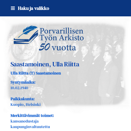
Siirry
Haku ja valikko
sivun
sisältöön
Sivuston etusivulle
Saastamoinen, Ulla Riitta
Ulla Riitta (T) Saastamoinen
Syntymäaika:
10.02.1940
Paikkakunta:
Kuopio, Helsinki
Merkittävimmät toimet:
kansanedustaja
kaupunginvaltuutettu