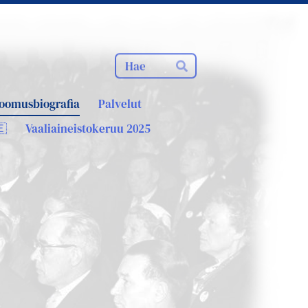
Haku
Hae
oomusbiografia
Palvelut
🇪
Vaaliaineistokeruu 2025