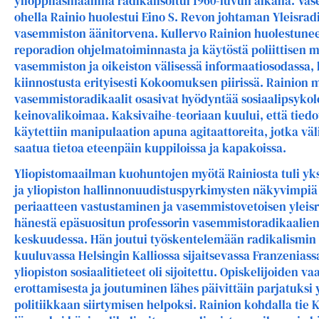
ylioppilasmaailma radikalisoitui 1960-luvun aikana. Va
ohella Rainio huolestui Eino S. Revon johtaman Yleisrad
vasemmiston äänitorvena. Kullervo Rainion huolestune
reporadion ohjelmatoiminnasta ja käytöstä poliittisen 
vasemmiston ja oikeiston välisessä informaatiosodassa, 
kiinnostusta erityisesti Kokoomuksen piirissä. Rainion
vasemmistoradikaalit osasivat hyödyntää sosiaalipsyko
keinovalikoimaa. Kaksivaihe-teoriaan kuului, että tiedo
käytettiin manipulaation apuna agitaattoreita, jotka väli
saatua tietoa eteenpäin kuppiloissa ja kapakoissa.
Yliopistomaailman kuohuntojen myötä Rainiosta tuli yk
ja yliopiston hallinnonuudistuspyrkimysten näkyvimpiä v
periaatteen vastustaminen ja vasemmistovetoisen yleisra
hänestä epäsuositun professorin vasemmistoradikaalien 
keskuudessa. Hän joutui työskentelemään radikalismin
kuuluvassa Helsingin Kalliossa sijaitsevassa Franzeniass
yliopiston sosiaalitieteet oli sijoitettu. Opiskelijoiden 
erottamisesta ja joutuminen lähes päivittäin parjatuksi y
politiikkaan siirtymisen helpoksi. Rainion kohdalla ti