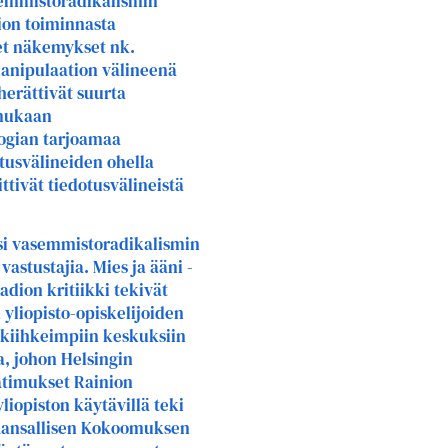
semmistoradikalismin
ion toiminnasta
et näkemykset nk.
manipulaation välineenä
herättivät suurta
 mukaan
logian tarjoamaa
tusvälineiden ohella
ttivät tiedotusvälineistä
si vasemmistoradikalismin
astustajia. Mies ja ääni -
dion kritiikki tekivät
yliopisto-opiskelijoiden
 kiihkeimpiin keskuksiin
a, johon Helsingin
vaatimukset Rainion
liopiston käytävillä teki
e Kansallisen Kokoomuksen