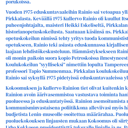
porukoissa.
Vuoden 1975 eduskuntavaaleihin Rainio sai vetoapua yll
Pirkkalasta. Keväällä 1975 Kullervo Rainio oli kuullut It
puheenjohtajalta, maisteri Heikki Eskeliseltä, Pirkkala
historianopetuskokeilusta. Saatuaan käsiinsä ns. Pirkka
opetuskokeilun nimissä tehty yritys tuoda kommunistis
opetukseen, Rainio teki asiasta eduskunnassa kirjallisen
laajaan lehdistökeskusteluun. Hämmästyksekseen Raini
oli monin paikoin suora kopio Petroskoissa ilmestyneestä
Koulukokeilun ”syylliseksi” nimettiin lopulta Tamperee
professori Tapio Nummenmaa. Pirkkalan koulukokeiluu
Rainio sai syksyllä 1975 pidetyissä eduskuntavaaleissa yli
Kokoomuksen ja Kullervo Rainion tiet olivat kuitenkin k
Rainion avoin äärivasemmistoa vastustava toiminta han
puolueessa ja eduskuntatyössä. Rainion asemoitumista 
kommunisminvastaisena poliitikkona alleviivasi myös h
budjetista Lenin-museolle osoitettua määrärahaa. Puolu
puoluekokouksen linjausten mukaan Kokoomus oli siir
Urho Kekkosen presidenttiyttä tukevalle linjalle ja ns.