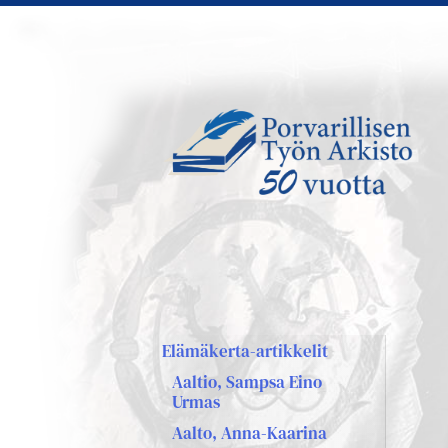
Siirry
sivun
sisältöön
Sivuston etusivulle
Elämäkerta-artikkelit
Aaltio, Sampsa Eino
Urmas
Aalto, Anna-Kaarina