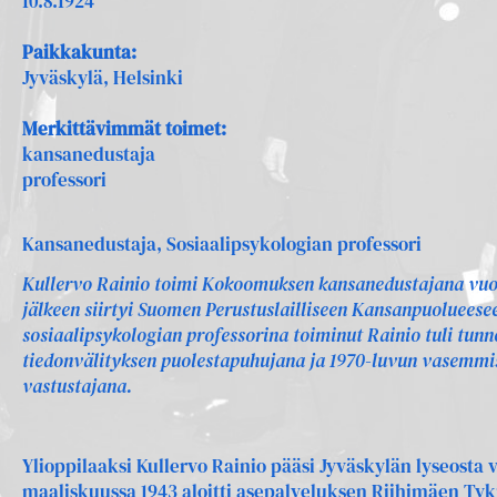
10.8.1924
Paikkakunta:
Jyväskylä, Helsinki
Merkittävimmät toimet:
kansanedustaja
professori
Kansanedustaja, Sosiaalipsykologian professori
Kullervo Rainio toimi Kokoomuksen kansanedustajana vuo
jälkeen siirtyi Suomen Perustuslailliseen Kansanpuolueesee
sosiaalipsykologian professorina toiminut Rainio tuli tunn
tiedonvälityksen puolestapuhujana ja 1970-luvun vasemmi
vastustajana.
Ylioppilaaksi Kullervo Rainio pääsi Jyväskylän lyseosta
maaliskuussa 1943 aloitti asepalveluksen Riihimäen Tyk