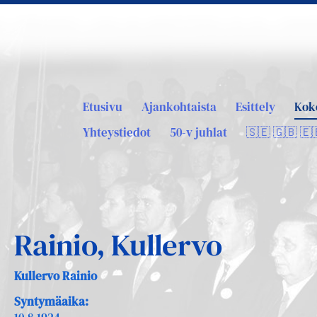
Etusivu
Ajankohtaista
Esittely
Kok
Yhteystiedot
50-v juhlat
🇸🇪 🇬🇧 🇪
Rainio, Kullervo
Kullervo Rainio
Syntymäaika: