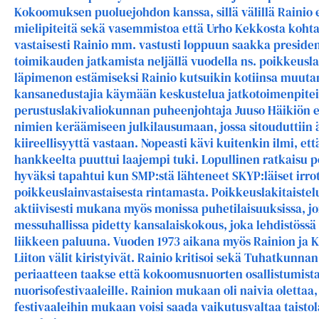
Kokoomuksen puoluejohdon kanssa, sillä välillä Rainio esi
mielipiteitä sekä vasemmistoa että Urho Kekkosta kohta
vastaisesti Rainio mm. vastusti loppuun saakka preside
toimikauden jatkamista neljällä vuodella ns. poikkeusla
läpimenon estämiseksi Rainio kutsuikin kotiinsa muut
kansanedustajia käymään keskustelua jatkotoimenpitei
perustuslakivaliokunnan puheenjohtaja Juuso Häikiön e
nimien keräämiseen julkilausumaan, jossa sitouduttii
kiireellisyyttä vastaan. Nopeasti kävi kuitenkin ilmi, et
hankkeelta puuttui laajempi tuki. Lopullinen ratkaisu 
hyväksi tapahtui kun SMP:stä lähteneet SKYP:läiset irro
poikkeuslainvastaisesta rintamasta. Poikkeuslakitaistel
aktiivisesti mukana myös monissa puhetilaisuuksissa, jo
messuhallissa pidetty kansalaiskokous, joka lehdistössä
liikkeen paluuna. Vuoden 1973 aikana myös Rainion ja
Liiton välit kiristyivät. Rainio kritisoi sekä Tuhatkunna
periaatteen taakse että kokoomusnuorten osallistumista
nuorisofestivaaleille. Rainion mukaan oli naivia olettaa
festivaaleihin mukaan voisi saada vaikutusvaltaa taisto