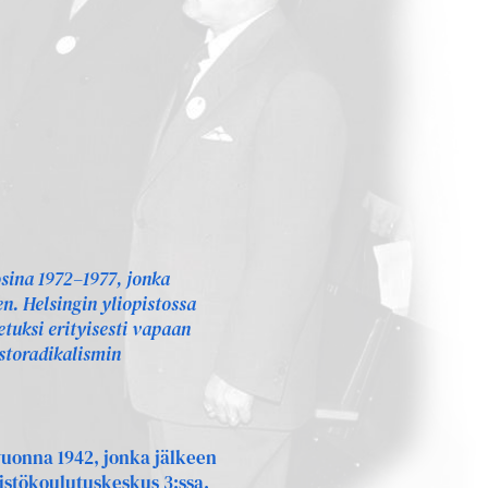
sina 1972–1977, jonka
n. Helsingin yliopistossa
etuksi erityisesti vapaan
storadikalismin
 vuonna 1942, jonka jälkeen
istökoulutuskeskus 3:ssa.