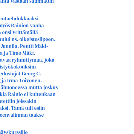
häntä vastaan suunnatun
kuntaehdokkaaksi
 myös Rainion vanha
 ensi yrittämällä
ui ns. oikeistosiipeen.
Junnila, Pentti Mäki-
ta ja Timo Mäki.
tävää ryhmittymää, joka
eistyökokouksiin
edustajat Georg C.
g ja Irma Toivonen.
mähuoneessa mutta joskus
kia Rainio ei kuitenkaan
tettiin joissakin
ksi. Tämä tuli esiin
eenvalinnan taakse
äyskurssille