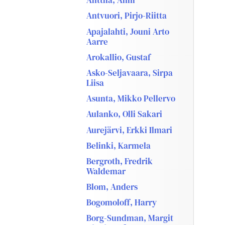
Anttila, Anni
Antvuori, Pirjo-Riitta
Apajalahti, Jouni Arto
Aarre
Arokallio, Gustaf
Asko-Seljavaara, Sirpa
Liisa
Asunta, Mikko Pellervo
Aulanko, Olli Sakari
Aurejärvi, Erkki Ilmari
Belinki, Karmela
Bergroth, Fredrik
Waldemar
Blom, Anders
Bogomoloff, Harry
Borg-Sundman, Margit