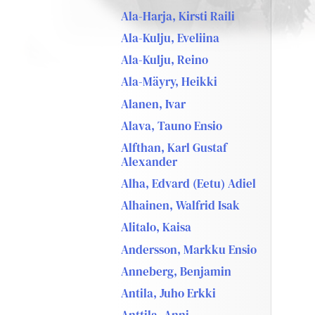
Ala-Harja, Kirsti Raili
Ala-Kulju, Eveliina
Ala-Kulju, Reino
Ala-Mäyry, Heikki
Alanen, Ivar
Alava, Tauno Ensio
Alfthan, Karl Gustaf
Alexander
Alha, Edvard (Eetu) Adiel
Alhainen, Walfrid Isak
Alitalo, Kaisa
Andersson, Markku Ensio
Anneberg, Benjamin
Antila, Juho Erkki