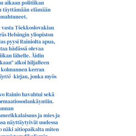
n aikaan politiikan
ian täyttämään elämään
t mahtuneet.
n vasta Tšekkoslovakian
äs Helsingin yliopiston
las pyysi Rainiolta apua,
ttaa hädässä olevaa
iikan lähelle. Äidin
aan” alkoi hiljalleen
n kolmannen kerran
äyttö -
kirjan, jonka myös
o Rainio havahtui sekä
ormaatiosodankäyntiin.
kunnan
amerikkalaisuus ja mies ja
ssa näyttäytyivät uudessa
o näki aitiopaikalta miten