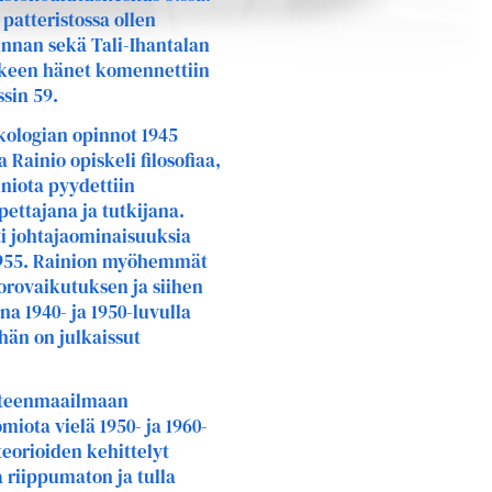
 patteristossa ollen
nan sekä Tali-Ihantalan
älkeen hänet komennettiin
sin 59.
ykologian opinnot 1945
 Rainio opiskeli filosofiaa,
iniota pyydettiin
ettajana ja tutkijana.
ti johtajaominaisuuksia
 1955. Rainion myöhemmät
uorovaikutuksen ja siihen
na 1940- ja 1950-luvulla
hän on julkaissut
ieteenmaailmaan
iota vielä 1950- ja 1960-
teorioiden kehittelyt
a riippumaton ja tulla