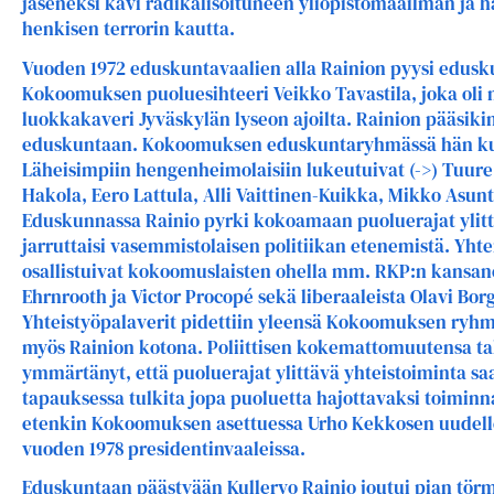
jäseneksi kävi radikalisoituneen yliopistomaailman ja 
henkisen terrorin kautta.
Vuoden 1972 eduskuntavaalien alla Rainion pyysi edus
Kokoomuksen puoluesihteeri Veikko Tavastila, joka oli
luokkakaveri Jyväskylän lyseon ajoilta. Rainion pääsikin
eduskuntaan. Kokoomuksen eduskuntaryhmässä hän kuul
Läheisimpiin hengenheimolaisiin lukeutuivat (->) Tuure 
Hakola, Eero Lattula, Alli Vaittinen-Kuikka, Mikko Asun
Eduskunnassa Rainio pyrki kokoamaan puoluerajat ylit
jarruttaisi vasemmistolaisen politiikan etenemistä. Yht
osallistuivat kokoomuslaisten ohella mm. RKP:n kansan
Ehrnrooth ja Victor Procopé sekä liberaaleista Olavi Bor
Yhteistyöpalaverit pidettiin yleensä Kokoomuksen ryh
myös Rainion kotona. Poliittisen kokemattomuutensa ta
ymmärtänyt, että puoluerajat ylittävä yhteistoiminta saa
tapauksessa tulkita jopa puoluetta hajottavaksi toiminna
etenkin Kokoomuksen asettuessa Urho Kekkosen uudell
vuoden 1978 presidentinvaaleissa.
Eduskuntaan päästyään Kullervo Rainio joutui pian törm