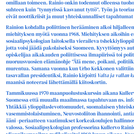
omillaan toimeen. Rainio onkin todennut olleensa tuoho
suhteen kuin ”tynnyrissä kasvanut tyttö”. Työn ja teor
eivät noottikriisit ja muut yhteiskunnalliset tapahtuma
Rainion kohdalla poliittinen herääminen alkoi hiljallee
miehityksen myötä vuonna 1968. Miehityksen aikoihin er
sosiaalipsykologian laitoksella vieraileva tshekkiylioppi
jotta voisi jäädä pakolaiseksi Suomeen. Kyvyttömyys au
opiskelijaa aikakauden poliittisessa ilmapiirissä toi polit
nuoruusvuosien elämänohje ”Älä mene, poikani, politiikk
murentua. Samana vuonna kun Urho Kekkonen valittii
tasavallan presidentiksi, Rainio kirjoitti
Valta ja vallan k
maanisä noteerasi lähettämällä kiitoskortin.
Tammikuussa 1970 maanpuolustuskurssin aikana Kullerv
Suomessa että muualla maailmassa tapahtuvaan ns. inf
Yhtäkkiä ylioppilaslevottomuudet, suomalaisen yhteis
vasemmistolaistuminen, Neuvostoliiton ihannointi, anti
ääni -periaatteen vaatimukset korkeakoulujen hallinno
valossa. Sosiaalipsykologian professorina Kullervo Raini