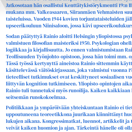
Jatkosotaan hän osallistui Kenttätykistörykmentti 19:n II
mukana mm. Valkeasaaren, Siiranmäen Vehmaisten suun
taisteluissa. Vuoden 1944 kovien torjuntataisteluiden j
upseerikouluun Niinisaloon, jossa kävi upseerikoulukurs
Sodan päätyttyä Rainio aloitti Helsingin yliopistossa ps
valmistuen filosofian maisteriksi 1950. Psykologian ohella
logiikkaa ja kirjallisuutta. Jo ennen valmistumistaan Ra
Teollisuuden Työnjohto-opistoon, jossa hän toimi mm. op
Tässä työssä kertynyttä aineistoa Rainio sittemmin käyt
käsittelevässä väitöskirjassaan, joka valmistui vuonna
tieteelliset tutkimukset ovat keskittyneet sosiaalisen v
liittyvän kognition tutkimiseen. Yliopisto-opintojen aika
Rainio tuli tunnetuksi myös runoilija. Kaiken kaikkiaan 
seitsemän runokokoelmaa.
Politiikkaan ja ympäröivään yhteiskuntaan Rainio ei t
uppoutuneena teoreetikkona juurikaan kiinnittänyt huom
lukujen aikana. Kongressimatkat, luennot, artikkelit ja 
veivät kaiken huomion ja ajan. Tärkeintä hänelle oli oll