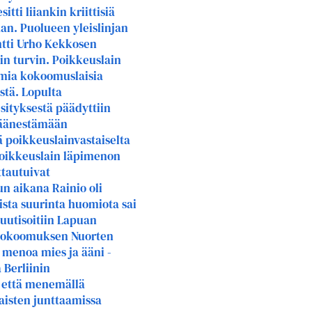
tti liiankin kriittisiä
an. Puolueen yleislinjan
ntti Urho Kekkosen
in turvin. Poikkeuslain
amia kokoomuslaisia
stä. Lopulta
sityksestä päädyttiin
n äänestämään
tä poikkeuslainvastaiselta
poikkeuslain läpimenon
ttautuivat
un aikana Rainio oli
ista suurinta huomiota sai
 uutisoitiin Lapuan
 Kokoomuksen Nuorten
n menoa mies ja ääni -
 Berliinin
, että menemällä
laisten junttaamissa