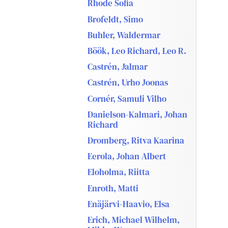
Rhode Sofia
Brofeldt, Simo
Buhler, Waldermar
Böök, Leo Richard, Leo R.
Castrén, Jalmar
Castrén, Urho Joonas
Cornér, Samuli Vilho
Danielson-Kalmari, Johan
Richard
Dromberg, Ritva Kaarina
Eerola, Johan Albert
Eloholma, Riitta
Enroth, Matti
Enäjärvi-Haavio, Elsa
Erich, Michael Wilhelm,