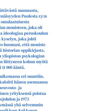
ättävästä suunnasta,
senäisyyden Puolesta r.y:n
n omalaatuisesta
lan monisteen, joka oli
ta ideologiaa peruskoulun
 kyselyn, joka johti
o huomasi, että moniste
 historian oppikirjasta.
n yliopiston psykologian
n liittyneen kohun myötä
 11 000 ääntä.
ulkemassa eri suuntiin.
kaloitti hänen asemaansa
neuvosto- ja
änen yrityksensä poistaa
ejohdon ja 1973
tymässä yhä selvemmin
 Paasikiven-Kekkosen