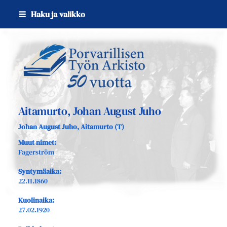
Siirry
Haku ja valikko
sivun
sisältöön
Sivuston etusivulle
Aitamurto, Johan August Juho
Johan August Juho, Aitamurto (T)
Muut nimet:
Fagerström
Syntymäaika:
22.11.1860
Kuolinaika:
27.02.1920