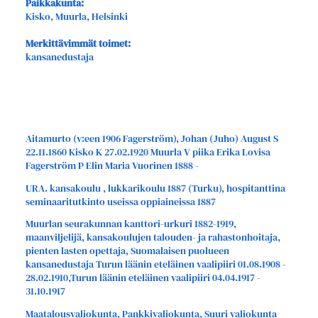
Paikkakunta:
Kisko, Muurla, Helsinki
Merkittävimmät toimet:
kansanedustaja
Aitamurto (v:een 1906 Fagerström), Johan (Juho) August S
22.11.1860 Kisko K 27.02.1920 Muurla V piika Erika Lovisa
Fagerström P Elin Maria Vuorinen 1888 -
URA. kansakoulu , lukkarikoulu 1887 (Turku), hospitanttina
seminaaritutkinto useissa oppiaineissa 1887
Muurlan seurakunnan kanttori-urkuri 1882-1919,
maanviljelijä, kansakoulujen talouden- ja rahastonhoitaja,
pienten lasten opettaja, Suomalaisen puolueen
kansanedustaja Turun läänin eteläinen vaalipiiri 01.08.1908 -
28.02.1910,Turun läänin eteläinen vaalipiiri 04.04.1917 -
31.10.1917
Maatalousvaliokunta, Pankkivaliokunta, Suuri valiokunta