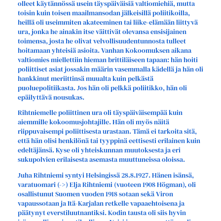
olleet käytännössä usein täyspäiväisiä valtiomiehiä, mutta
toisin kuin toisen maailmansodan jälkeisillä poliitikoilla,
heillä oli useimmiten akateeminen tai liike-elämään liittyvä
ura, jonka he ainakin itse väittivät olevansa ensisijainen
toimensa, josta he olivat velvollisuudentunnosta tulleet
hoitamaan yhteisiä asioita. Vanhan Kokoomuksen aikana
valtiomies miellettiin hieman brittiläiseen tapaan: hän hoiti
poliittiset asiat jossakin määrin vasemmalla kädellä ja hän oli
hankkinut meriittinsä muualta kuin pelkästä
puoluepolitiikasta. Jos hän oli pelkkä poliitikko, hän oli
epäilyttävä nousukas.
Rihtniemelle poliittinen ura oli täyspäiväisempää kuin
aiemmille kokoomusjohtajille. Hän oli myös näitä
riippuvaisempi poliittisesta urastaan. Tämä ei tarkoita sitä,
että hän olisi henkilönä tai tyyppinä eettisesti erilainen kuin
edeltäjänsä. Kyse oli yhteiskunnan muutoksesta ja eri
sukupolvien erilaisesta asemasta muuttuneissa oloissa.
Juha Rihtniemi syntyi Helsingissä 28.8.1927. Hänen isänsä,
varatuomari (->) Elja Rihtniemi (vuoteen 1908 Högman), oli
osallistunut Suomen vuoden 1918 sotaan sekä Viron
vapaussotaan ja Itä-Karjalan retkelle vapaaehtoisena ja
päätynyt everstiluutnantiksi. Kodin tausta oli siis hyvin