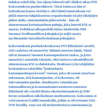
halukas tehtävään. Sen sijaan hänestä tuli vähäksi aikaa 1959
Kokoomuksen puoluesihteeri. Tässä toimessa hän ei
kuitenkaan kauaa viettänyt, eikä häntä muutenkaan voi
pitää suurena lahjakkuutena organisoinnin tai pöytäkirjojen
pidon alalla, ennemminkin päinvastoin – hän oli
nimenomaan karismaattinen puhuja, joka innosti KNL:n
nuoria. Politiikan ulkopuolella hänet nimitettiin 1960
Suomen Teollisuusliiton johtajaksi ja neljä vuotta
myöhemmin Satosäästötoiminnan johtajaksi.
Kokoomuksen puoluekokouksessa 1953 Rihtniemi varoitti,
että vaaleissa oli menetetty lähinnä nuorten ääniä. Nämä
olivat menneet Suomen Kansanpuolueen taakse, ja jotta
menetetyt saataisiin takaisin, olisi tuettava taloudellisesti
nimenomaan KNL:n ehdokkaita. Henkisen työn tekijöiden
keskuudessa taisteltiin "jonkunlaista
kansanpuoluepsykoosia" vastaan, joka oli saanut nuorison
uskomaan, että Kansanpuolue, ei kokoomus, oli
tulevaisuuden puolue. Huolimatta voimakkaan
isänmaallisesta ja kommunisminvastaisesta taustasta
Rihtniemi siis varoitti liiasta oikeistolaisuudesta ja 1940-
luvun sosiaalisen näkökulman unohtamisesta. Kokoomus ei
voisi menestyä niillä tunnuksilla, joihin se oli tottunut 1920–
1930-luvuilla, vaan sen oli modernisoitava sanomaansa ja