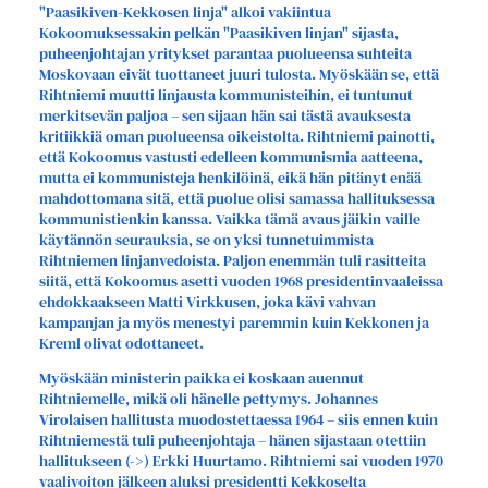
"Paasikiven-Kekkosen linja" alkoi vakiintua
Kokoomuksessakin pelkän "Paasikiven linjan" sijasta,
puheenjohtajan yritykset parantaa puolueensa suhteita
Moskovaan eivät tuottaneet juuri tulosta. Myöskään se, että
Rihtniemi muutti linjausta kommunisteihin, ei tuntunut
merkitsevän paljoa – sen sijaan hän sai tästä avauksesta
kritiikkiä oman puolueensa oikeistolta. Rihtniemi painotti,
että Kokoomus vastusti edelleen kommunismia aatteena,
mutta ei kommunisteja henkilöinä, eikä hän pitänyt enää
mahdottomana sitä, että puolue olisi samassa hallituksessa
kommunistienkin kanssa. Vaikka tämä avaus jäikin vaille
käytännön seurauksia, se on yksi tunnetuimmista
Rihtniemen linjanvedoista. Paljon enemmän tuli rasitteita
siitä, että Kokoomus asetti vuoden 1968 presidentinvaaleissa
ehdokkaakseen Matti Virkkusen, joka kävi vahvan
kampanjan ja myös menestyi paremmin kuin Kekkonen ja
Kreml olivat odottaneet.
Myöskään ministerin paikka ei koskaan auennut
Rihtniemelle, mikä oli hänelle pettymys. Johannes
Virolaisen hallitusta muodostettaessa 1964 – siis ennen kuin
Rihtniemestä tuli puheenjohtaja – hänen sijastaan otettiin
hallitukseen (->) Erkki Huurtamo. Rihtniemi sai vuoden 1970
vaalivoiton jälkeen aluksi presidentti Kekkoselta