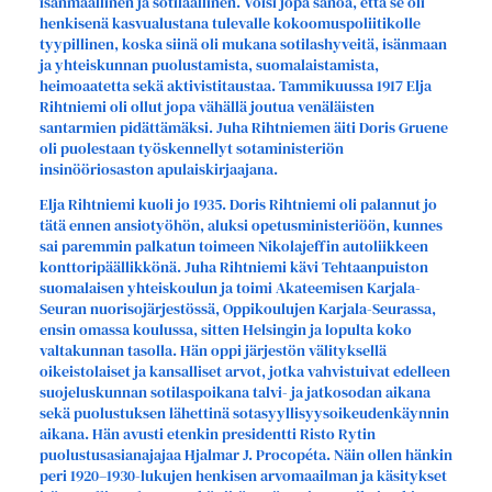
isänmaallinen ja sotilaallinen. Voisi jopa sanoa, että se oli
henkisenä kasvualustana tulevalle kokoomuspoliitikolle
tyypillinen, koska siinä oli mukana sotilashyveitä, isänmaan
ja yhteiskunnan puolustamista, suomalaistamista,
heimoaatetta sekä aktivistitaustaa. Tammikuussa 1917 Elja
Rihtniemi oli ollut jopa vähällä joutua venäläisten
santarmien pidättämäksi. Juha Rihtniemen äiti Doris Gruene
oli puolestaan työskennellyt sotaministeriön
insinööriosaston apulaiskirjaajana.
Elja Rihtniemi kuoli jo 1935. Doris Rihtniemi oli palannut jo
tätä ennen ansiotyöhön, aluksi opetusministeriöön, kunnes
sai paremmin palkatun toimeen Nikolajeffin autoliikkeen
konttoripäällikkönä. Juha Rihtniemi kävi Tehtaanpuiston
suomalaisen yhteiskoulun ja toimi Akateemisen Karjala-
Seuran nuorisojärjestössä, Oppikoulujen Karjala-Seurassa,
ensin omassa koulussa, sitten Helsingin ja lopulta koko
valtakunnan tasolla. Hän oppi järjestön välityksellä
oikeistolaiset ja kansalliset arvot, jotka vahvistuivat edelleen
suojeluskunnan sotilaspoikana talvi- ja jatkosodan aikana
sekä puolustuksen lähettinä sotasyyllisyysoikeudenkäynnin
aikana. Hän avusti etenkin presidentti Risto Rytin
puolustusasianajajaa Hjalmar J. Procopéta. Näin ollen hänkin
peri 1920–1930-lukujen henkisen arvomaailman ja käsitykset