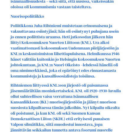
isänmaallisuudesta – sekä siitä, että uusissa, vaikeissakin
oloissa oli kommunismia vastaan taisteltava.
Nuorisopoliitiikko
Poliitikkona Juha Rihtniemi muistetaan erinomaisena ja
vakuuttavana esiintyjänä; hän oli esiintynyt puhujana usein
jo ennen poliittista uraansa. Heti jatkosodan jälkeen hän
liittyi Kokoomuksen Nuorten Liittoon (KNL). Ura alkoi
vaatimattomasti kokoomuksen Uudenmaan piirijärjestön ja
KNL:n keskustoimiston lähettiapulaisena. Helmikuussa 1946
hänet valittiin kuitenkin jo Helsingin Kokoomuksen Nuorten
johtokuntaan, ja KNL:n Nuori Oikeisto –lehdessä hänellä oli
oma nimimerkkinsä, joka ei epäröinyt edes rinnastamasta
kommunisteja ja kansallissosialisteja toisiinsa.
Rihtniemen liittyessä KNL:oon järjestö oli paisumassa
jäsenmäärältään moninkertaiseksi. KNL oli 1920–1930-luvulla
ollut suhteellisen vaisu verrattuna Isänmaallisen
Kansanliikkeen (IKL) nuorisojärjestöön ja jäänyt nuorison
suosiosta kilpailtaessa tämän jalkoihin. Nyt kilpailu oikealta
oli poistunut, ja kun KNL oli sekä Suomen Kansan
Demokraattisen Liiton (SKDL) että erityisesti punaisen
Valpon silmätikku, siitä muodostui innostava, jopa
jännittävän seikkailun tunnetta antava foorumi nuorelle