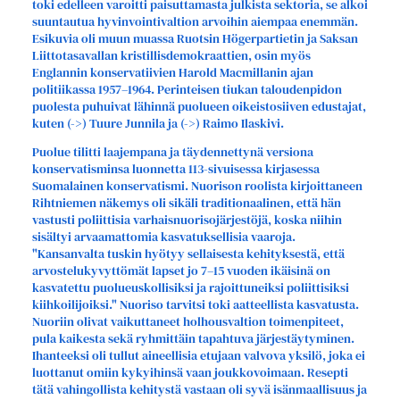
toki edelleen varoitti paisuttamasta julkista sektoria, se alkoi
suuntautua hyvinvointivaltion arvoihin aiempaa enemmän.
Esikuvia oli muun muassa Ruotsin Högerpartietin ja Saksan
Liittotasavallan kristillisdemokraattien, osin myös
Englannin konservatiivien Harold Macmillanin ajan
politiikassa 1957–1964. Perinteisen tiukan taloudenpidon
puolesta puhuivat lähinnä puolueen oikeistosiiven edustajat,
kuten (->) Tuure Junnila ja (->) Raimo Ilaskivi.
Puolue tilitti laajempana ja täydennettynä versiona
konservatisminsa luonnetta 113-sivuisessa kirjasessa
Suomalainen konservatismi. Nuorison roolista kirjoittaneen
Rihtniemen näkemys oli sikäli traditionaalinen, että hän
vastusti poliittisia varhaisnuorisojärjestöjä, koska niihin
sisältyi arvaamattomia kasvatuksellisia vaaroja.
"Kansanvalta tuskin hyötyy sellaisesta kehityksestä, että
arvostelukyvyttömät lapset jo 7–15 vuoden ikäisinä on
kasvatettu puolueuskollisiksi ja rajoittuneiksi poliittisiksi
kiihkoilijoiksi." Nuoriso tarvitsi toki aatteellista kasvatusta.
Nuoriin olivat vaikuttaneet holhousvaltion toimenpiteet,
pula kaikesta sekä ryhmittäin tapahtuva järjestäytyminen.
Ihanteeksi oli tullut aineellisia etujaan valvova yksilö, joka ei
luottanut omiin kykyihinsä vaan joukkovoimaan. Resepti
tätä vahingollista kehitystä vastaan oli syvä isänmaallisuus ja