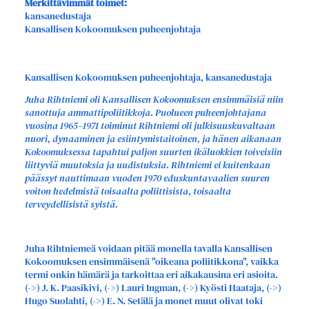
Merkittävimmät toimet:
kansanedustaja
Kansallisen Kokoomuksen puheenjohtaja
Kansallisen Kokoomuksen puheenjohtaja, kansanedustaja
Juha Rihtniemi oli Kansallisen Kokoomuksen ensimmäisiä niin
sanottuja ammattipoliitikkoja. Puolueen puheenjohtajana
vuosina 1965–1971 toiminut Rihtniemi oli julkisuuskuvaltaan
nuori, dynaaminen ja esiintymistaitoinen, ja hänen aikanaan
Kokoomuksessa tapahtui paljon suurten ikäluokkien toiveisiin
liittyviä muutoksia ja uudistuksia. Rihtniemi ei kuitenkaan
päässyt nauttimaan vuoden 1970 eduskuntavaalien suuren
voiton hedelmistä toisaalta poliittisista, toisaalta
terveydellisistä syistä.
Juha Rihtniemeä voidaan pitää monella tavalla Kansallisen
Kokoomuksen ensimmäisenä "oikeana poliitikkona", vaikka
termi onkin hämärä ja tarkoittaa eri aikakausina eri asioita.
(->) J. K. Paasikivi, (->) Lauri Ingman, (->) Kyösti Haataja, (->)
Hugo Suolahti, (->) E. N. Setälä ja monet muut olivat toki