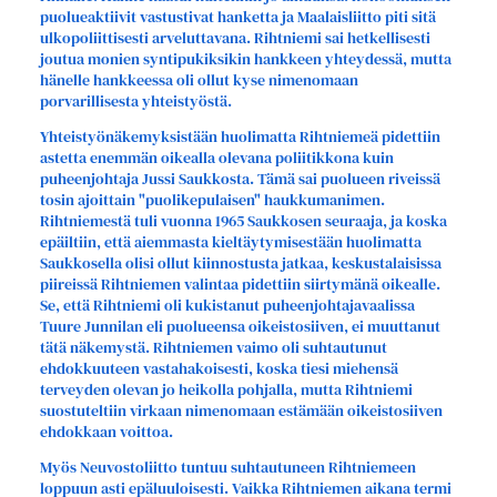
puolueaktiivit vastustivat hanketta ja Maalaisliitto piti sitä
ulkopoliittisesti arveluttavana. Rihtniemi sai hetkellisesti
joutua monien syntipukiksikin hankkeen yhteydessä, mutta
hänelle hankkeessa oli ollut kyse nimenomaan
porvarillisesta yhteistyöstä.
Yhteistyönäkemyksistään huolimatta Rihtniemeä pidettiin
astetta enemmän oikealla olevana poliitikkona kuin
puheenjohtaja Jussi Saukkosta. Tämä sai puolueen riveissä
tosin ajoittain "puolikepulaisen" haukkumanimen.
Rihtniemestä tuli vuonna 1965 Saukkosen seuraaja, ja koska
epäiltiin, että aiemmasta kieltäytymisestään huolimatta
Saukkosella olisi ollut kiinnostusta jatkaa, keskustalaisissa
piireissä Rihtniemen valintaa pidettiin siirtymänä oikealle.
Se, että Rihtniemi oli kukistanut puheenjohtajavaalissa
Tuure Junnilan eli puolueensa oikeistosiiven, ei muuttanut
tätä näkemystä. Rihtniemen vaimo oli suhtautunut
ehdokkuuteen vastahakoisesti, koska tiesi miehensä
terveyden olevan jo heikolla pohjalla, mutta Rihtniemi
suostuteltiin virkaan nimenomaan estämään oikeistosiiven
ehdokkaan voittoa.
Myös Neuvostoliitto tuntuu suhtautuneen Rihtniemeen
loppuun asti epäluuloisesti. Vaikka Rihtniemen aikana termi