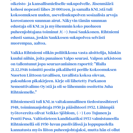
oikeisto- ja kansallismieliselle sukupolvelle. Jäsenmäärä
kohosi nopeasti lähes 20 000:een, ja samalla KNL:stä tuli
kokoomuksen uuden, asevelisukupolven sosiaalisia arvoja
korostaneen suunnan airut. Näkyvin tämän suunnan
edustaja oli KNL:n ja myöhemmin koko puolueen
puheenjohtajana toiminut J(->) Jussi Saukkonen. Rihtniemi
edusti samaa, joskin Saukkosen sukupolvea selvästi
nuorempaa, aaltoa.
Vaikka Rihtniemi olikin poliitikkona vasta aloittelija, hänkin
kuului niihin, joita punainen Valpo seurasi. Valpon arkistoon
on tallentunut jopa seuraavanlainen raportti: "Illalla
21.12.1946 toimitti postin pikalähetti perille Kokoomuksen
Nuorten Liittoon tavallisen, tavallista kokoa olevan,
paksuhkon pikakirjeen. Kirje oli lähetetty Parkanon
Sementtivalimo Oy:stä ja oli se lähemmin osoitettu Juha
Rihtniemelle."
Rihtniemestä tuli KNL:n valtakunnallinen tiedostussihteeri
1948, toiminnanjohtaja 1950 ja pääsihteeri 1952. Lähimpiä
työtovereita olivat Veikko Sjöblom, (->) Leo Tujunen ja
Pentti Pusa. Valtiotieteen kandidaatiksi 1953 valmistuneella
Rihtniemellä oli 1950-luvun puolivälissä ja loppupuolella
kannatusta myös liiton puheenjohtajaksi, mutta hän ei ollut