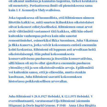
oli alkanut uudistua ja kannatus laajentua, tärkeä keulakuva
oli menetetty. Periaatteessa ilmiö oli pienoiskoossa sama
kuin J. F. Kennedyn Yhdysvalloissa.
Joka tapauksessa oli luonnollista, että Rihtniemen nimeen
liitettiin kaikki se, mitä suurten ikäluokkien oikeistolaiset
olivat kokeneet edistykselliseksi. Rihtniemen omat arvot
eivät välttämättä vastanneet tätä kaikkea, sillä hän edusti
kuitenkin vanhempaa polvea kuin niin sanotut
remonttimiehet, esimerkiksi Ilkka Suominen, Juha Vikatmaa
ja Ilkka Kanerva, jotka veivät kokoomusta entistä enemmän
kohti keskustaa. Rihtniemi oli loppuun asti arvoiltaan heitä
oikeistolaisempi. Hän puhui kokoomuksesta
konservatiivisena puolueena ja itsestään konservatiivina,
sillä hänen oli myös ollut ajateltava enemmän puolueen
yhtenäisyyttä ja sen oikeistosiivenkin arvoja. Epäilemättä
voi kuitenkin sanoa, että jo eläessään, mutta etenkin
kuoltuaan, Juha Rihtniemi saavutti kokoomuksen
historiassa poikkeuksellisen arvovallan.
Juha Rihtniemi S 28.8.1927 Helsinki, K 12.1.1971 Helsinki. V
everstiluutnantti, varatuomari Elja Rihtniemi (aiemmin
Högman) ja Doris Ingrid Gruene. P 1948 - Anna-Liisa Birgitta