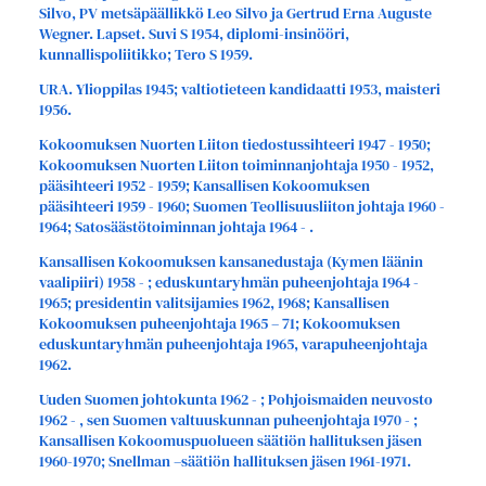
Silvo, PV metsäpäällikkö Leo Silvo ja Gertrud Erna Auguste
Wegner. Lapset. Suvi S 1954, diplomi-insinööri,
kunnallispoliitikko; Tero S 1959.
URA. Ylioppilas 1945; valtiotieteen kandidaatti 1953, maisteri
1956.
Kokoomuksen Nuorten Liiton tiedostussihteeri 1947 - 1950;
Kokoomuksen Nuorten Liiton toiminnanjohtaja 1950 - 1952,
pääsihteeri 1952 - 1959; Kansallisen Kokoomuksen
pääsihteeri 1959 - 1960; Suomen Teollisuusliiton johtaja 1960 -
1964; Satosäästötoiminnan johtaja 1964 - .
Kansallisen Kokoomuksen kansanedustaja (Kymen läänin
vaalipiiri) 1958 - ; eduskuntaryhmän puheenjohtaja 1964 -
1965; presidentin valitsijamies 1962, 1968; Kansallisen
Kokoomuksen puheenjohtaja 1965 – 71; Kokoomuksen
eduskuntaryhmän puheenjohtaja 1965, varapuheenjohtaja
1962.
Uuden Suomen johtokunta 1962 - ; Pohjoismaiden neuvosto
1962 - , sen Suomen valtuuskunnan puheenjohtaja 1970 - ;
Kansallisen Kokoomuspuolueen säätiön hallituksen jäsen
1960-1970; Snellman –säätiön hallituksen jäsen 1961-1971.