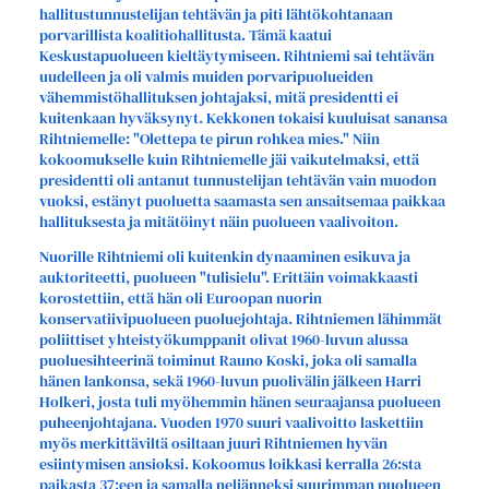
hallitustunnustelijan tehtävän ja piti lähtökohtanaan
porvarillista koalitiohallitusta. Tämä kaatui
Keskustapuolueen kieltäytymiseen. Rihtniemi sai tehtävän
uudelleen ja oli valmis muiden porvaripuolueiden
vähemmistöhallituksen johtajaksi, mitä presidentti ei
kuitenkaan hyväksynyt. Kekkonen tokaisi kuuluisat sanansa
Rihtniemelle: "Olettepa te pirun rohkea mies." Niin
kokoomukselle kuin Rihtniemelle jäi vaikutelmaksi, että
presidentti oli antanut tunnustelijan tehtävän vain muodon
vuoksi, estänyt puoluetta saamasta sen ansaitsemaa paikkaa
hallituksesta ja mitätöinyt näin puolueen vaalivoiton.
Nuorille Rihtniemi oli kuitenkin dynaaminen esikuva ja
auktoriteetti, puolueen "tulisielu". Erittäin voimakkaasti
korostettiin, että hän oli Euroopan nuorin
konservatiivipuolueen puoluejohtaja. Rihtniemen lähimmät
poliittiset yhteistyökumppanit olivat 1960-luvun alussa
puoluesihteerinä toiminut Rauno Koski, joka oli samalla
hänen lankonsa, sekä 1960-luvun puolivälin jälkeen Harri
Holkeri, josta tuli myöhemmin hänen seuraajansa puolueen
puheenjohtajana. Vuoden 1970 suuri vaalivoitto laskettiin
myös merkittäviltä osiltaan juuri Rihtniemen hyvän
esiintymisen ansioksi. Kokoomus loikkasi kerralla 26:sta
paikasta 37:een ja samalla neljänneksi suurimman puolueen