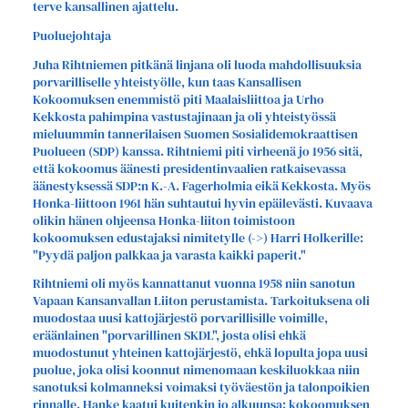
terve kansallinen ajattelu.
Puoluejohtaja
Juha Rihtniemen pitkänä linjana oli luoda mahdollisuuksia
porvarilliselle yhteistyölle, kun taas Kansallisen
Kokoomuksen enemmistö piti Maalaisliittoa ja Urho
Kekkosta pahimpina vastustajinaan ja oli yhteistyössä
mieluummin tannerilaisen Suomen Sosialidemokraattisen
Puolueen (SDP) kanssa. Rihtniemi piti virheenä jo 1956 sitä,
että kokoomus äänesti presidentinvaalien ratkaisevassa
äänestyksessä SDP:n K.-A. Fagerholmia eikä Kekkosta. Myös
Honka-liittoon 1961 hän suhtautui hyvin epäilevästi. Kuvaava
olikin hänen ohjeensa Honka-liiton toimistoon
kokoomuksen edustajaksi nimitetylle (->) Harri Holkerille:
"Pyydä paljon palkkaa ja varasta kaikki paperit."
Rihtniemi oli myös kannattanut vuonna 1958 niin sanotun
Vapaan Kansanvallan Liiton perustamista. Tarkoituksena oli
muodostaa uusi kattojärjestö porvarillisille voimille,
eräänlainen "porvarillinen SKDL", josta olisi ehkä
muodostunut yhteinen kattojärjestö, ehkä lopulta jopa uusi
puolue, joka olisi koonnut nimenomaan keskiluokkaa niin
sanotuksi kolmanneksi voimaksi työväestön ja talonpoikien
rinnalle. Hanke kaatui kuitenkin jo alkuunsa: kokoomuksen