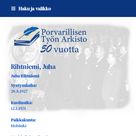
Siirry
Haku ja valikko
sivun
sisältöön
Sivuston etusivulle
Rihtniemi, Juha
Juha Rihtniemi
Syntymäaika:
28.8.1927
Kuolinaika:
12.1.1971
Paikkakunta:
Helsinki