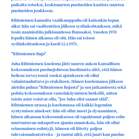
paikalta toiseksi, keskisuurten puolueiden kastista suurten
puolueiden joukkoon.
Rihtniemen kannalta vaalikamppailu oli kuitenkin lopun
alku: hän sai vaalitenttien jälkeen sydänkohtauksen, mikä
tosin naamioitiin julkisuudessa flunssaksi. Vuoden 1970
lopulla hänen aikansa oli ohi. Hän sai toisen
sydänkohtauksen ja kuoli 12.1.1971.
"Rihtniemen linja"
Juha Rihtniemen kuolema jätti suuren aukon Kansallisen
Kokoomuksen puoluejohtoon huolimatta siitä, että hänen
heikon terveytensä vuoksi ajatukseen oli ollut
valmistauduttava jo etukäteen. Hänen kuolemansa jälkeen
alettiin puhua "Rihtniemen linjasta" ja sen jatkamisesta sekä
pohtia Kokoomuksen vastoinkäymisten hetkellä, miten
toisin asiat voisivat olla, "jos Juha olisi saanut elää".
Rihtniemen urassa ja kuolemassa oli kaikki legendan
syntymisen ainekset: hän oli ollut nuori ja dynaaminen,
hänen aikanaan Kokoomuksessa oli tapahtunut paljon esiin
murtautuvan sukupolven ajamia muutoksia, hän oli ollut
erinomainen esiintyjä, häneen oli liitetty paljon
tulevaisuudentoiveita – ja tuntui siltä, että juuri kun puolue