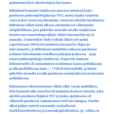
pehmennettävä oikeistolaista kuvaansa.
Rihtniemi kannatti Saukkosta nuorten miehenä koko
puolueen puheenjohtajaksi jo 1953, mutta hanke onnistui
vasta kaksi vuotta myöhemmin. Nuoresta iästään huolimatta
Rihtniemi olikin tästä alkaen enemmän tai vähemmän
sisäpiiriläinen, jota pidettiin monella tavalla Saukkosen
luontevana manttelinperijänä. Hänet huomattiin myös
muualla. Esimerkiksi Yhdysvaltain lähetystö pohti
raportissaan 1960 kokoomuksen luonnetta, linjaa ja
tulevaisuutta, ja Rihtniemi mainittiin erikseen puolueen
kolmen tärkeimmän todellisen johtajan joukossa – jopa
ennen puheenjohtaja Saukkosta. Raportin mukaan
Rihtniemellä oli samanlainen realistinen kanta politiikkaan
ja ulkopolitiikkaan kuin (->) Päiviö Hetemäellä, ja häntä
pidettiin monella tavalla puolueen ensimmäisenä modernina
poliitikkona.
Rihtniemen oikeistolaisuus olikin ollut varsin maltillista.
Hän kannatti niin sanottua dynaamista konservatismia, joka
ajettiin puolueen linjaksi 1957 ja jonka ajatuksena oli
vähentää puolueen vanhakonservatiivista imagoa. Puolue
alkoi puhua entistä enemmän sosiaalisesta
markkinataloudesta ja kansankapitalismista, ja, vaikka se