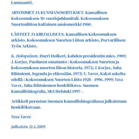
Luutnantti.
ARVONIMET JA KUNNIANOSOITUKSET. Kansallisen
Kokoomuksen 50-vuotisjuhlamitali. Kokoomuksen
Nuortenliiton kultainen ansiomerkki 1960.
LÄHTEET JA KIRJALLISUUS. Kansallisen Kokoomuksen
arkisto. Kokoomuksen Nuorten Liiton arkisto, Porvarillisen
Työn Arkisto.
K. Holopainen
, Harri Holkeri, kahden presidentin mies. 1989;
J. Korjus
, Puolueen omatunto : Kokoomuksen Nuorten ja
kokoomuksen nuorten liiton historia. 1972;
J. Korjus
, Juha
Rihtniemi, legenda jo eläessään. 1975;
V. Vares
, Kaksi askelta
edellä : Kokoomuksen Nuorten Liitto 1928 - 1996. 1999;
Vesa
Vares
, Juha Rihtniemen henkilökuva. Suomen
Kansallisbiografia, SKS Helsinki 1997-.
Artikkeli perustuu Suomen Kansallisbiografiassa julkaistuun
henkilökuvaan.
Vesa Vares
julkaistu 21.1.2009