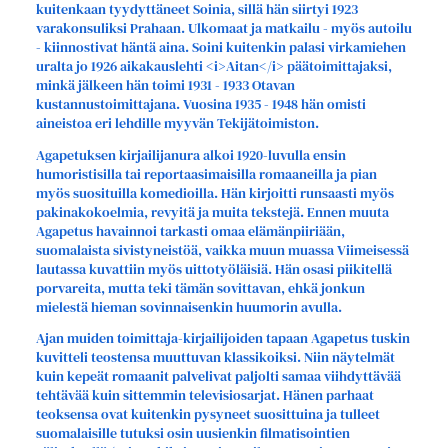
kuitenkaan tyydyttäneet Soinia, sillä hän siirtyi 1923
varakonsuliksi Prahaan. Ulkomaat ja matkailu - myös autoilu
- kiinnostivat häntä aina. Soini kuitenkin palasi virkamiehen
uralta jo 1926 aikakauslehti <i>Aitan</i> päätoimittajaksi,
minkä jälkeen hän toimi 1931 - 1933 Otavan
kustannustoimittajana. Vuosina 1935 - 1948 hän omisti
aineistoa eri lehdille myyvän Tekijätoimiston.
Agapetuksen kirjailijanura alkoi 1920-luvulla ensin
humoristisilla tai reportaasimaisilla romaaneilla ja pian
myös suosituilla komedioilla. Hän kirjoitti runsaasti myös
pakinakokoelmia, revyitä ja muita tekstejä. Ennen muuta
Agapetus havainnoi tarkasti omaa elämänpiiriään,
suomalaista sivistyneistöä, vaikka muun muassa Viimeisessä
lautassa kuvattiin myös uittotyöläisiä. Hän osasi piikitellä
porvareita, mutta teki tämän sovittavan, ehkä jonkun
mielestä hieman sovinnaisenkin huumorin avulla.
Ajan muiden toimittaja-kirjailijoiden tapaan Agapetus tuskin
kuvitteli teostensa muuttuvan klassikoiksi. Niin näytelmät
kuin kepeät romaanit palvelivat paljolti samaa viihdyttävää
tehtävää kuin sittemmin televisiosarjat. Hänen parhaat
teoksensa ovat kuitenkin pysyneet suosittuina ja tulleet
suomalaisille tutuksi osin uusienkin filmatisointien