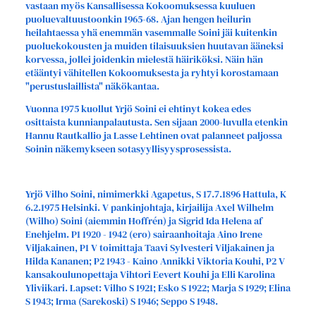
vastaan myös Kansallisessa Kokoomuksessa kuuluen
puoluevaltuustoonkin 1965-68. Ajan hengen heilurin
heilahtaessa yhä enemmän vasemmalle Soini jäi kuitenkin
puoluekokousten ja muiden tilaisuuksien huutavan ääneksi
korvessa, jollei joidenkin mielestä häiriköksi. Näin hän
etääntyi vähitellen Kokoomuksesta ja ryhtyi korostamaan
"perustuslaillista" näkökantaa.
Vuonna 1975 kuollut Yrjö Soini ei ehtinyt kokea edes
osittaista kunnianpalautusta. Sen sijaan 2000-luvulla etenkin
Hannu Rautkallio ja Lasse Lehtinen ovat palanneet paljossa
Soinin näkemykseen sotasyyllisyysprosessista.
Yrjö Vilho Soini, nimimerkki Agapetus, S 17.7.1896 Hattula, K
6.2.1975 Helsinki. V pankinjohtaja, kirjailija Axel Wilhelm
(Wilho) Soini (aiemmin Hoffrén) ja Sigrid Ida Helena af
Enehjelm. P1 1920 - 1942 (ero) sairaanhoitaja Aino Irene
Viljakainen, P1 V toimittaja Taavi Sylvesteri Viljakainen ja
Hilda Kananen; P2 1943 - Kaino Annikki Viktoria Kouhi, P2 V
kansakoulunopettaja Vihtori Eevert Kouhi ja Elli Karolina
Yliviikari. Lapset: Vilho S 1921; Esko S 1922; Marja S 1929; Elina
S 1943; Irma (Sarekoski) S 1946; Seppo S 1948.