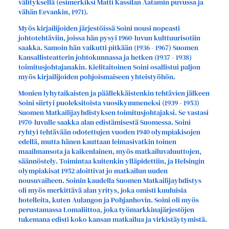
välityksellä (esimerkiksi Matti Kassilan Aatamin puvussa ja
vähän Eevankin, 1971).
Myös kirjailijoiden järjestöissä Soini nousi nopeasti
johtotehtäviin, joissa hän pysyi 1960-luvun kulttuurisotiin
saakka. Samoin hän vaikutti pitkään (1936 - 1967) Suomen
Kansallisteatterin johtokunnassa ja hetken (1937 - 1938)
toimitusjohtajanakin. Kielitaitoinen Soini osallistui paljon
myös kirjailijoiden pohjoismaiseen yhteistyöhön.
Monien lyhytaikaisten ja päällekkäistenkin tehtävien jälkeen
Soini siirtyi puoleksitoista vuosikymmeneksi (1939 - 1953)
Suomen Matkailijayhdistyksen toimitusjohtajaksi. Se vastasi
1970-luvulle saakka alan edistämisestä Suomessa. Soini
ryhtyi tehtävään odotettujen vuoden 1940 olympiakisojen
edellä, mutta hänen kauttaan leimasivatkin toinen
maailmansota ja kaikenlainen, myös matkailuvaluuttojen,
säännöstely. Toimintaa kuitenkin ylläpidettiin, ja Helsingin
olympiakisat 1952 aloittivat jo matkailun uuden
nousuvaiheen. Soinin kaudella Suomen Matkailijayhdistys
oli myös merkittävä alan yritys, joka omisti kuuluisia
hotelleita, kuten Aulangon ja Pohjanhovin. Soini oli myös
perustamassa Lomaliittoa, joka työmarkkinajärjestöjen
tukemana edisti koko kansan matkailua ja virkistäytymistä.