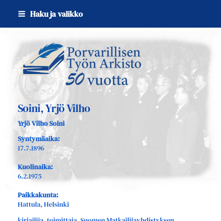
Siirry
Haku ja valikko
sivun
sisältöön
Sivuston etusivulle
Soini, Yrjö Vilho
Yrjö Vilho Soini
Syntymäaika:
17.7.1896
Kuolinaika:
6.2.1975
Paikkakunta:
Hattula, Helsinki
kirjailija, toimittaja, Suomen Matkailijayhdistyksen