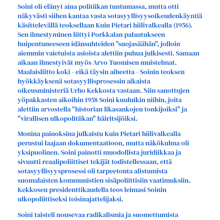
Soini oli elänyt aina politiikan tuntumassa, mutta otti
näkyvästi siihen kantaa vasta sotasyyllisyysoikeudenkäyntiä
käsittelevällä teoksellaan Kuin Pietari hiilivalkealla (1956).
Sen ilmestyminen liittyi Porkkalan palautukseen
huipentuneeseen idänsuhteiden "suojasäähän", jolloin
aiemmin vaietuista asioista alettiin puhua julkisesti. Samaan
aikaan ilmestyivät myös Arvo Tuomisen muistelmat.
Maalaisliitto koki - eikä täysin aiheetta - Soinin teoksen
hyökkäyksenä sotasyyllisprosessin aikaista
oikeusministeriä Urho Kekkosta vastaan. Niin sanottujen
yöpakkasten aikoihin 1958 Soini kuuluikin niihin, joita
alettiin arvostella "historian likasankojen tonkijoiksi" ja
"virallisen ulkopolitiikan" häiritsijöiksi.
Monina painoksina julkaistu Kuin Pietari hiilivalkealla
perustui laajaan dokumentaatioon, mutta näkökulma oli
yksipuolinen. Soini painotti muodollista juridiikkaa ja
sivuutti reaalipoliittiset tekijät todistellessaan, että
sotasyyllisyysprosessi oli tarpeetonta alistumista
suomalaisten kommunistien sisäpoliittisiin vaatimuksiin.
Kekkosen presidenttikaudella teos leimasi Soinin
ulkopoliittiseksi toisinajattelijaksi.
Soini taisteli nousevaa radikalismia ja suomettumista