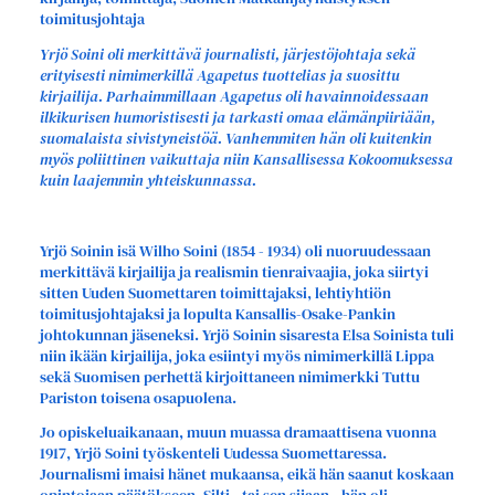
toimitusjohtaja
Yrjö Soini oli merkittävä journalisti, järjestöjohtaja sekä
erityisesti nimimerkillä Agapetus tuottelias ja suosittu
kirjailija. Parhaimmillaan Agapetus oli havainnoidessaan
ilkikurisen humoristisesti ja tarkasti omaa elämänpiiriään,
suomalaista sivistyneistöä. Vanhemmiten hän oli kuitenkin
myös poliittinen vaikuttaja niin Kansallisessa Kokoomuksessa
kuin laajemmin yhteiskunnassa.
Yrjö Soinin isä Wilho Soini (1854 - 1934) oli nuoruudessaan
merkittävä kirjailija ja realismin tienraivaajia, joka siirtyi
sitten Uuden Suomettaren toimittajaksi, lehtiyhtiön
toimitusjohtajaksi ja lopulta Kansallis-Osake-Pankin
johtokunnan jäseneksi. Yrjö Soinin sisaresta Elsa Soinista tuli
niin ikään kirjailija, joka esiintyi myös nimimerkillä Lippa
sekä Suomisen perhettä kirjoittaneen nimimerkki Tuttu
Pariston toisena osapuolena.
Jo opiskeluaikanaan, muun muassa dramaattisena vuonna
1917, Yrjö Soini työskenteli Uudessa Suomettaressa.
Journalismi imaisi hänet mukaansa, eikä hän saanut koskaan