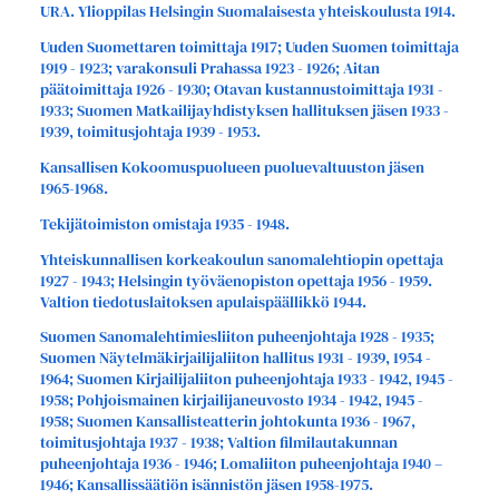
URA. Ylioppilas Helsingin Suomalaisesta yhteiskoulusta 1914.
Uuden Suomettaren toimittaja 1917; Uuden Suomen toimittaja
1919 - 1923; varakonsuli Prahassa 1923 - 1926; Aitan
päätoimittaja 1926 - 1930; Otavan kustannustoimittaja 1931 -
1933; Suomen Matkailijayhdistyksen hallituksen jäsen 1933 -
1939, toimitusjohtaja 1939 - 1953.
Kansallisen Kokoomuspuolueen puoluevaltuuston jäsen
1965-1968.
Tekijätoimiston omistaja 1935 - 1948.
Yhteiskunnallisen korkeakoulun sanomalehtiopin opettaja
1927 - 1943; Helsingin työväenopiston opettaja 1956 - 1959.
Valtion tiedotuslaitoksen apulaispäällikkö 1944.
Suomen Sanomalehtimiesliiton puheenjohtaja 1928 - 1935;
Suomen Näytelmäkirjailijaliiton hallitus 1931 - 1939, 1954 -
1964; Suomen Kirjailijaliiton puheenjohtaja 1933 - 1942, 1945 -
1958; Pohjoismainen kirjailijaneuvosto 1934 - 1942, 1945 -
1958; Suomen Kansallisteatterin johtokunta 1936 - 1967,
toimitusjohtaja 1937 - 1938; Valtion filmilautakunnan
puheenjohtaja 1936 - 1946; Lomaliiton puheenjohtaja 1940 –
1946; Kansallissäätiön isännistön jäsen 1958-1975.