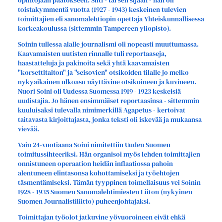
opintojaan päätökseen. Silti - tai sen sijaan - hän oli
toistakymmentä vuotta (1927 - 1943) keskeinen tulevien
toimittajien eli sanomalehtiopin opettaja Yhteiskunnallisessa
korkeakoulussa (sittemmin Tampereen yliopisto).
Soinin tullessa alalle journalismi oli nopeasti muuttumassa.
Kaavamaisten uutisten rinnalle tuli reportaaseja,
haastatteluja ja pakinoita sekä yhtä kaavamaisten
"korsettitaiton" ja "seisovien" otsikoiden tilalle jo melko
nykyaikainen ulkoasu näyttävine otsikoineen ja kuvineen.
Nuori Soini oli Uudessa Suomessa 1919 - 1923 keskeisiä
uudistajia. Jo hänen ensimmäiset reportaasinsa - sittemmin
kuuluisaksi tulevalla nimimerkillä Agapetus - kertoivat
taitavasta kirjoittajasta, jonka teksti oli iskevää ja mukaansa
vievää.
Vain 24-vuotiaana Soini nimitettiin Uuden Suomen
toimitussihteeriksi. Hän organisoi myös lehden toimittajien
onnistuneen operaation heidän inflaatiossa pahoin
alentuneen elintasonsa kohottamiseksi ja työehtojen
täsmentämiseksi. Tämän tyyppinen toimeliaisuus vei Soinin
1928 - 1935 Suomen Sanomalehtimiesten Liiton (nykyinen
Suomen Journalistiliitto) puheenjohtajaksi.
Toimittajan työolot jatkuvine yövuoroineen eivät ehkä