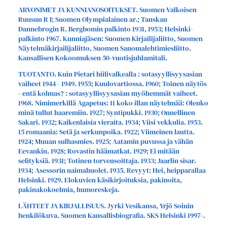
ARVONIMET JA KUNNIANOSOITUKSET. Suomen Valkoisen
Ruusun R I; Suomen Olympialainen ar.; Tanskan
Dannebrogin R. Bergbomin palkinto 1931, 1953; Helsinki-
palkinto 1967. Kunniajäsen: Suomen Kirjailijaliitto, Suomen
Näytelmäkirjailijaliitto, Suomen Sanomalehtimiesliitto.
Kansallisen Kokoomuksen 50-vuotisjuhlamitali.
TUOTANTO. Kuin Pietari hiilivalkealla : sotasyyllisyysasian
vaiheet 1944 - 1949. 1955; Kuulovartiossa. 1960; Toinen näytös
- entä kolmas? : sotasyyllisyysasian myöhemmät vaiheet.
1968. Nimimerkillä Agapetus: 11 koko illan näytelmää: Olenko
minä tullut haaremiin. 1927; Syntipukki. 1930; Onnellinen
Sakari. 1932; Kaikenlaisia vieraita. 1934; Viisi vekkulia. 1953.
15 romaania: Setä ja serkunpoika. 1922; Viimeinen lautta.
1924; Muuan sulhasmies. 1925; Aatamin puvussa ja vähän
Eevankin. 1928; Rovastin häämatkat. 1929; Ei mitään
selityksiä. 1931; Totinen torvensoittaja. 1933; Jaarlin sisar.
1934; Asessorin naimahuolet. 1935. Revyyt: Hei, heipparallaa
Helsinki. 1929. Elokuvien käsikirjoituksia, pakinoita,
pakinakokoelmia, humoreskeja.
LÄHTEET JA KIRJALLISUUS. Jyrki Vesikansa, Yrjö Soinin
henkilökuva. Suomen Kansallisbiografia. SKS Helsinki 1997-.