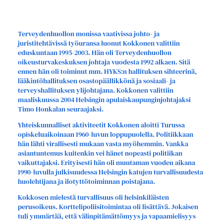
Terveydenhuollon monissa vaativissa johto- ja
juristitehtävissä työuransa luonut Kokkonen valittiin
eduskuntaan 1995-2003. Hän oli Terveydenhuollon
oikeusturvakeskuksen johtaja vuodesta 1992 alkaen. Sitä
ennen hän oli toiminut mm. HYKS:n hallituksen sihteerinä,
lääkintöhallituksen osastopäällikkönä ja sosiaali- ja
terveyshallituksen ylijohtajana. Kokkonen valittiin
maaliskuussa 2004 Helsingin apulaiskaupunginjohtajaksi
Timo Honkalan seuraajaksi.
Yhteiskunnalliset aktiviteetit Kokkonen aloitti Turussa
opiskeluaikoinaan 1960-luvun loppupuolella. Politiikkaan
hän lähti virallisesti mukaan vasta myöhemmin. Vankka
asiantuntemus kuitenkin vei hänet nopeasti politiikan
vaikuttajaksi. Erityisesti hän oli muutaman vuoden aikana
1990-luvulla julkisuudessa Helsingin katujen turvallisuudesta
huolehtijana ja ilotyttötoiminnan poistajana.
Kokkosen mielestä turvallisuus oli helsinkiläisten
perusoikeus. Korttelipoliisitoimintaa oli lisättävä. Jokaisen
tuli ymmärtää, että välinpitämättömyys ja vapaamielisyys