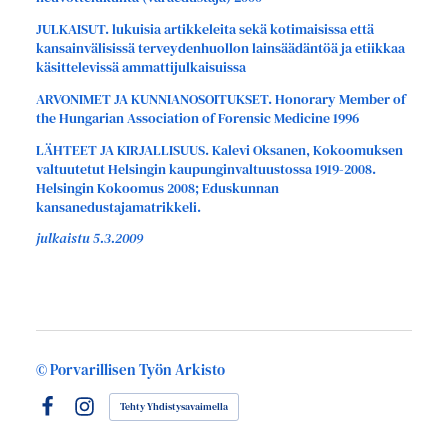
JULKAISUT. lukuisia artikkeleita sekä kotimaisissa että
kansainvälisissä terveydenhuollon lainsäädäntöä ja etiikkaa
käsittelevissä ammattijulkaisuissa
ARVONIMET JA KUNNIANOSOITUKSET. Honorary Member of
the Hungarian Association of Forensic Medicine 1996
LÄHTEET JA KIRJALLISUUS. Kalevi Oksanen, Kokoomuksen
valtuutetut Helsingin kaupunginvaltuustossa 1919-2008.
Helsingin Kokoomus 2008; Eduskunnan
kansanedustajamatrikkeli.
julkaistu 5.3.2009
©
Porvarillisen Työn Arkisto
Tehty Yhdistysavaimella
Facebook
Instagram