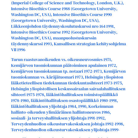
(Imperial College of Science and Technology, London, U.K.),
Intensive Bioethics Course 1988 (Georgetown University,
Washington DC, USA), Intensive Bioethics Course 1990
(Georgetown University, Washington DC, USA),
Liikkeenjohdon täydennyskoulutuskurssi nro 164 1991,
Intensive Bioethics Course 1992 (Georgetown University,
Washington DC, USA), maanpuolustuskurssin
täydennyskurssi 1993, Kansallisen strategian kehitysohjelma
VII 1996
Turun raastuvanoikeuden vs. oikeusneuvosmies 1971,
Kemijärven tuomiokunnan päätoiminen apulainen 1972,
Kemijärven tuomiokunnan tp. notaari 1972-1973, Kemijärven
tuomiokunnan vs. käräjätuomari 1973, Helsingin yliopiston
lääketieteellisen tiedekunnan tiedekuntasihteeri 1973-1975,
Helsingin yliopistollisen keskussairaalan sairaalahallituksen
sihteeri 1975-1978, lääkintöhallituksen toimistopäällikkö
1978-1980, lääkintöhallituksen osastopäällikkö 1980-1991,
lääkintöhallituksen ylijohtaja 1984, 1990, Korkeimman
hallinto-oikeuden ylimääräinen hallintoneuvos 1986,
sosiaali- ja terveyshallituksen ylijohtaja 1991-1992,
Terveydenhuollon oikeusturvakeskuksen johtaja 1992-1998,
Terveydenhuollon oikeusturvakeskuksen ylijohtaja 1999-