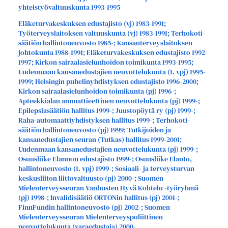
yhteistyövaltuuskunta 1993-1995
Eläketurvakeskuksen edustajisto (vj) 1983-1991;
Työterveyslaitoksen valtuuskunta (vj) 1983-1991; Terhokoti-
säätiön hallintoneuvosto 1985-; Kansanterveyslaitoksen
johtokunta 1988-1991; Eläketurvakeskuksen edustajisto 1992-
1997; Kirkon sairaalasielunhoidon toimikunta 1993-1995;
Uudenmaan kansanedustajien neuvottelukunta (1. vpj) 1995-
1999; Helsingin puhelinyhdistyksen edustajisto 1996-2000;
Kirkon sairaalasielunhoidon toimikunta (pj) 1996-;
Apteekkialan ammattieettinen neuvottelukunta (pj) 1999-;
Epilepsiasäätiön hallitus 1999-; Juustopöytä ry (pj) 1999-;
Raha-automaattiyhdistyksen hallitus 1999-; Terhokoti-
säätiön hallintoneuvosto (pj) 1999; Tutkijoiden ja
kansanedustajien seuran (Tutkas) hallitus 1999-2001;
Uudenmaan kansanedustajien neuvottelukunta (pj) 1999-;
Osuusliike Elannon edustajisto 1999-; Osuusliike Elanto,
hallintoneuvosto (1. vpj) 1999-; Sosiaali- ja terveysturvan
keskusliiton liittovaltuusto (pj) 2000-; Suomen
Mielenterveysseuran Vanhusten Hyvä Kohtelu -työryhmä
(pj) 1998-; Invalidisäätiö ORTONin hallitus (pj) 2001-;
FinnFundin hallintoneuvosto (pj) 2002-; Suomen
Mielenterveysseuran Mielenterveyspoliittinen
neuvottelukunta (varaedustaja) 2000-