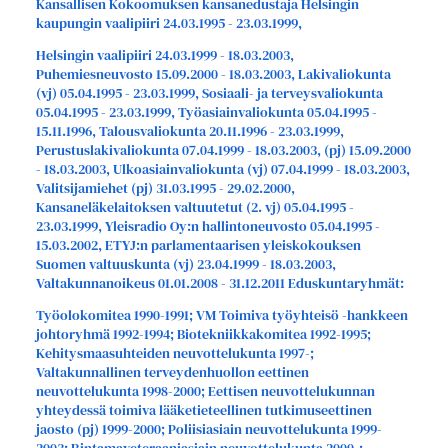
Kansallisen Kokoomuksen kansanedustaja Helsingin
kaupungin vaalipiiri 24.03.1995 - 23.03.1999,
Helsingin vaalipiiri 24.03.1999 - 18.03.2003,
Puhemiesneuvosto 15.09.2000 - 18.03.2003, Lakivaliokunta
(vj) 05.04.1995 - 23.03.1999, Sosiaali- ja terveysvaliokunta
05.04.1995 - 23.03.1999, Työasiainvaliokunta 05.04.1995 -
15.11.1996, Talousvaliokunta 20.11.1996 - 23.03.1999,
Perustuslakivaliokunta 07.04.1999 - 18.03.2003, (pj) 15.09.2000
- 18.03.2003, Ulkoasiainvaliokunta (vj) 07.04.1999 - 18.03.2003,
Valitsijamiehet (pj) 31.03.1995 - 29.02.2000,
Kansaneläkelaitoksen valtuutetut (2. vj) 05.04.1995 -
23.03.1999, Yleisradio Oy:n hallintoneuvosto 05.04.1995 -
15.03.2002, ETYJ:n parlamentaarisen yleiskokouksen
Suomen valtuuskunta (vj) 23.04.1999 - 18.03.2003,
Valtakunnanoikeus 01.01.2008 - 31.12.2011 Eduskuntaryhmät:
Työolokomitea 1990-1991; VM Toimiva työyhteisö -hankkeen
johtoryhmä 1992-1994; Biotekniikkakomitea 1992-1995;
Kehitysmaasuhteiden neuvottelukunta 1997-;
Valtakunnallinen terveydenhuollon eettinen
neuvottelukunta 1998-2000; Eettisen neuvottelukunnan
yhteydessä toimiva lääketieteellinen tutkimuseettinen
jaosto (pj) 1999-2000; Poliisiasiain neuvottelukunta 1999-