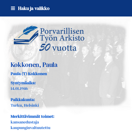
Siirry
Haku ja valikko
sivun
sisältöön
Sivuston etusivulle
Kokkonen, Paula
Paula (T) Kokkonen
Syntymäaika:
14.01.1946
Paikkakunta:
Turku, Helsinki
Merkittävimmät toimet:
kansanedustaja
kaupunginvaltuutettu