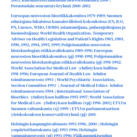
2003; Rintamaveteraaniasiain neuvottelukunta 2000-;
Perustuslain seurantatyöryhmä 2000-2002
Euroopan neuvoston bioetiikkakomitea 1979-1989; Suomen
edustajana lukuisissa kansainvälisissä kokouksissa (EN, ILO,
PN, Unesco, WHO, CIOMS) asiantuntijana, puheenjohtajana ja
luennoitsijana; World Health Organization, Temporary
Adviser on Health Legislation and Patient's Rights 1985, 1989,
1990, 1992, 1994, 1995, 1999; Pohjoismaiden neuvoston
bioteknologian etiikkavaliokunta 1989-1991; Euroopan
neuvoston bioetiikkakomitea (pj) 1990-1991; Pohjoismaiden
neuvoston bioteknologian etiikkavaliokunta (pj) 1991-1992;
World Association for Medical Law -yhdistyksen hallitus
1991-1996; European Journal of Health Law -lehden
toimitusneuvosto 1993-; World Psychiatric Association,
Section Committee 1993- ; Journal of Medical Ethics -lehden
toimitusneuvosto 1994-; International Association of
Bioethics -yhdistyksen hallitus 1995-1997; World Association
for Medical Law -yhdistyksen hallitus (vpj) 1996-2002; ETYJ:n
Suomen valtuuskunta (vj) 1999-; ETYJ:n parlamentaarisen
yleiskokouksen konservatiiviryhmä (pj) 2001-
Helsingin kaupunginvaltuusto 1993-1996, 2000-; Helsingin
ympäristölautakunta (pj) 1993-1996; Helsingin
vammaisneuvosto (pj) 1993-1996; Pääkaupunkiseudun