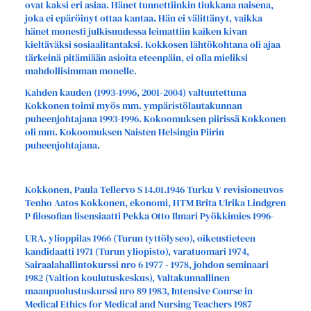
ovat kaksi eri asiaa. Hänet tunnettiinkin tiukkana naisena,
joka ei epäröinyt ottaa kantaa. Hän ei välittänyt, vaikka
hänet monesti julkisuudessa leimattiin kaiken kivan
kieltäväksi sosiaalitantaksi. Kokkosen lähtökohtana oli ajaa
tärkeinä pitämiään asioita eteenpäin, ei olla mieliksi
mahdollisimman monelle.
Kahden kauden (1993-1996, 2001-2004) valtuutettuna
Kokkonen toimi myös mm. ympäristölautakunnan
puheenjohtajana 1993-1996. Kokoomuksen piirissä Kokkonen
oli mm. Kokoomuksen Naisten Helsingin Piirin
puheenjohtajana.
Kokkonen, Paula Tellervo S 14.01.1946 Turku V revisioneuvos
Tenho Aatos Kokkonen, ekonomi, HTM Brita Ulrika Lindgren
P filosofian lisensiaatti Pekka Otto Ilmari Pyökkimies 1996-
URA. ylioppilas 1966 (Turun tyttölyseo), oikeustieteen
kandidaatti 1971 (Turun yliopisto), varatuomari 1974,
Sairaalahallintokurssi nro 6 1977 - 1978, johdon seminaari
1982 (Valtion koulutuskeskus), Valtakunnallinen
maanpuolustuskurssi nro 89 1983, Intensive Course in
Medical Ethics for Medical and Nursing Teachers 1987