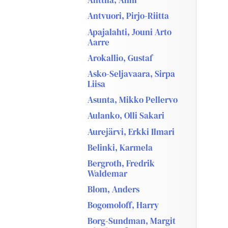
Anttila, Anni
Antvuori, Pirjo-Riitta
Apajalahti, Jouni Arto
Aarre
Arokallio, Gustaf
Asko-Seljavaara, Sirpa
Liisa
Asunta, Mikko Pellervo
Aulanko, Olli Sakari
Aurejärvi, Erkki Ilmari
Belinki, Karmela
Bergroth, Fredrik
Waldemar
Blom, Anders
Bogomoloff, Harry
Borg-Sundman, Margit