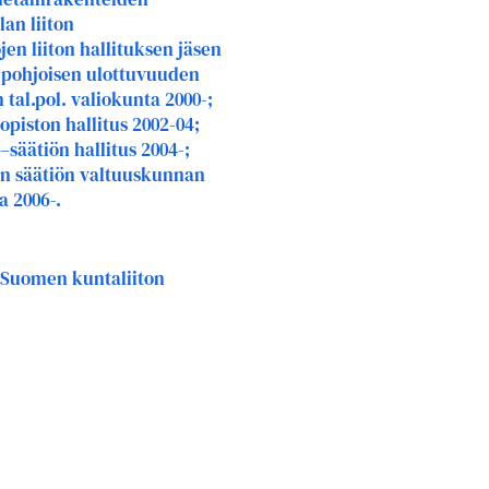
an liiton
en liiton hallituksen jäsen
 pohjoisen ulottuvuuden
al.pol. valiokunta 2000-;
piston hallitus 2002-04;
säätiön hallitus 2004-;
ton säätiön valtuuskunnan
a 2006-.
Suomen kuntaliiton