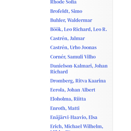
Rhode Sofia
Brofeldt, Simo
Buhler, Waldermar
Böök, Leo Richard, Leo R.
Castrén, Jalmar
Castrén, Urho Joonas
Cornér, Samuli Vilho
Danielson-Kalmari, Johan
Richard
Dromberg, Ritva Kaarina
Eerola, Johan Albert
Eloholma, Riitta
Enroth, Matti
Enäjärvi-Haavio, Elsa
Erich, Michael Wilhelm,