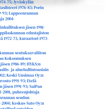
974-75; Jyväskylän
tasihteeri 1976-83; Porin
89-93; Lappeenrannan
ja 2004-
nhallituksen jäsen 1981-
ioppilaskunnan edustajiston
ä 1972-73, kuraattori 1973-
akunnan seutukaavaliiton
nnan Kokoomuksen
jäsen 1986-89; HYKS:n
llis- ja aluehallintoasiain
2002; Keski-Uusimaa Oy:n
vosto 1991-93; Etelä-
 jäsen 1991-93; SaiPan
3-2001, puheenjohtaja
eenrannan seudun
4-2004; Keskus-Sato Oy:n
metallirakenteiden