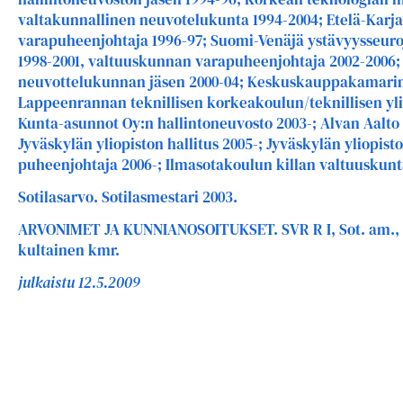
valtakunnallinen neuvotelukunta 1994-2004; Etelä-Karjal
varapuheenjohtaja 1996-97; Suomi-Venäjä ystävyysseuroj
1998-2001, valtuuskunnan varapuheenjohtaja 2002-2006;
neuvottelukunnan jäsen 2000-04; Keskuskauppakamarin t
Lappeenrannan teknillisen korkeakoulun/teknillisen ylio
Kunta-asunnot Oy:n hallintoneuvosto 2003-; Alvan Aalto –
Jyväskylän yliopiston hallitus 2005-; Jyväskylän yliopis
puheenjohtaja 2006-; Ilmasotakoulun killan valtuuskunt
Sotilasarvo. Sotilasmestari 2003.
ARVONIMET JA KUNNIANOSOITUKSET. SVR R I, Sot. am., 
kultainen kmr.
julkaistu 12.5.2009