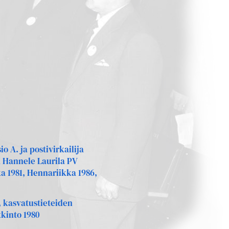
 A. ja postivirkailija
a Hannele Laurila PV
ka 1981, Hennariikka 1986,
, kasvatustieteiden
tkinto 1980