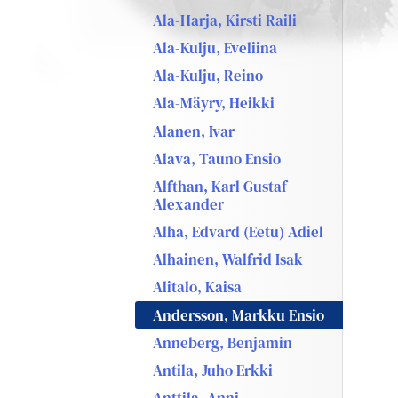
Ala-Harja, Kirsti Raili
Ala-Kulju, Eveliina
Ala-Kulju, Reino
Ala-Mäyry, Heikki
Alanen, Ivar
Alava, Tauno Ensio
Alfthan, Karl Gustaf
Alexander
Alha, Edvard (Eetu) Adiel
Alhainen, Walfrid Isak
Alitalo, Kaisa
Andersson, Markku Ensio
Anneberg, Benjamin
Antila, Juho Erkki