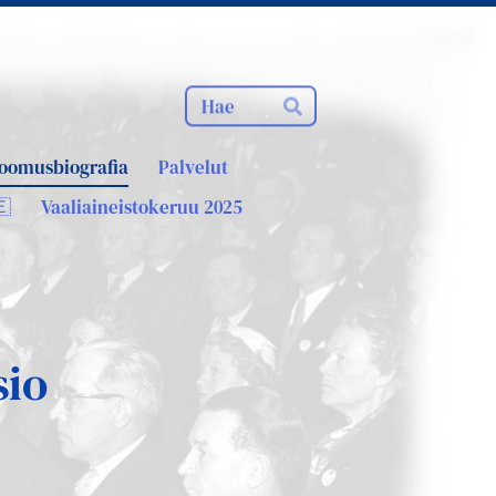
Haku
Hae
oomusbiografia
Palvelut
🇪
Vaaliaineistokeruu 2025
sio