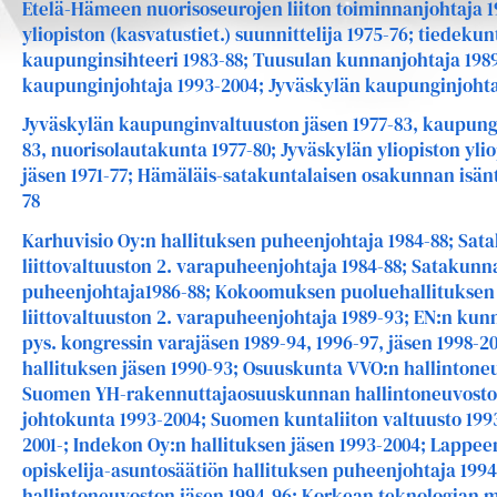
Etelä-Hämeen nuorisoseurojen liiton toiminnanjohtaja 1
yliopiston (kasvatustiet.) suunnittelija 1975-76; tiedekun
kaupunginsihteeri 1983-88; Tuusulan kunnanjohtaja 19
kaupunginjohtaja 1993-2004; Jyväskylän kaupunginjohta
Jyväskylän kaupunginvaltuuston jäsen 1977-83, kaupungi
83, nuorisolautakunta 1977-80; Jyväskylän yliopiston yl
jäsen 1971-77; Hämäläis-satakuntalaisen osakunnan isänt
78
Karhuvisio Oy:n hallituksen puheenjohtaja 1984-88; Sat
liittovaltuuston 2. varapuheenjohtaja 1984-88; Sataku
puheenjohtaja1986-88; Kokoomuksen puoluehallituksen 
liittovaltuuston 2. varapuheenjohtaja 1989-93; EN:n kunna
pys. kongressin varajäsen 1989-94, 1996-97, jäsen 1998-
hallituksen jäsen 1990-93; Osuuskunta VVO:n hallintoneu
Suomen YH-rakennuttajaosuuskunnan hallintoneuvoston
johtokunta 1993-2004; Suomen kuntaliiton valtuusto 199
2001-; Indekon Oy:n hallituksen jäsen 1993-2004; Lapp
opiskelija-asuntosäätiön hallituksen puheenjohtaja 199
hallintoneuvoston jäsen 1994-96; Korkean teknologian 