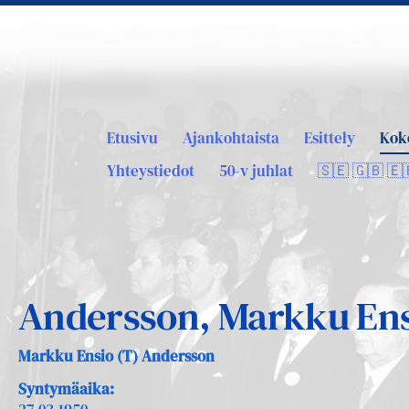
Etusivu
Ajankohtaista
Esittely
Kok
Yhteystiedot
50-v juhlat
🇸🇪 🇬🇧 🇪
Andersson, Markku En
Markku Ensio (T) Andersson
Syntymäaika: