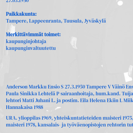
27.03.1950
Paikkakunta:
Tampere, Lappeenranta, Tuusula, Jyväskylä
Merkittävimmät toimet:
kaupunginjohtaja
kaupunginvaltuutettu
Anderson Markku Ensio S 27.3.1950 Tampere V Väinö Ensio
Paula Sinikka Lehtelä P sairaanhoitaja, hum.kand. Tuij
lehtori Matti Juhani L. ja postim. Eila Helena Ekiin L Mii
Hannakaisa 1988
URA. ylioppilas 1969, yhteiskuntatieteiden maisteri 1975
maisteri 1978, kansalais- ja työväenopistojen rehtorin tu