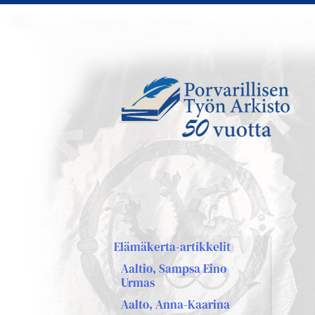
Siirry
sivun
sisältöön
Sivuston etusivulle
Elämäkerta-artikkelit
Aaltio, Sampsa Eino
Urmas
Aalto, Anna-Kaarina