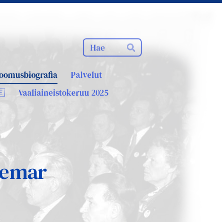
Haku
Hae
oomusbiografia
Palvelut
🇪
Vaaliaineistokeruu 2025
demar