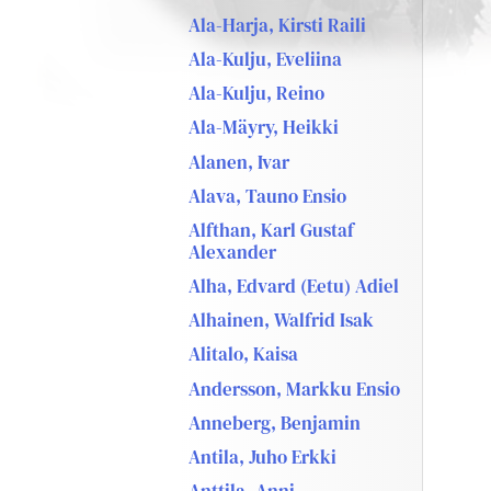
Ala-Harja, Kirsti Raili
Ala-Kulju, Eveliina
Ala-Kulju, Reino
Ala-Mäyry, Heikki
Alanen, Ivar
Alava, Tauno Ensio
Alfthan, Karl Gustaf
Alexander
Alha, Edvard (Eetu) Adiel
Alhainen, Walfrid Isak
Alitalo, Kaisa
Andersson, Markku Ensio
Anneberg, Benjamin
Antila, Juho Erkki