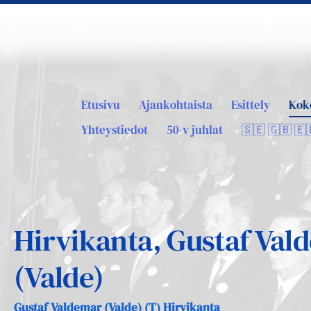
Etusivu
Ajankohtaista
Esittely
Kok
Yhteystiedot
50-v juhlat
🇸🇪 🇬🇧 🇪
Hirvikanta, Gustaf Val
(Valde)
Gustaf Valdemar (Valde) (T) Hirvikanta