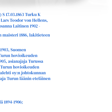
) S 17.03.1863 Turku K
 Lars Teodor von Hellens,
sanna Laitinen 1902 -
an maisteri 1886, lakitieteen
-1903, Suomen
 Turun hovioikeuden
905, asianajaja Turussa
1, Turun hovioikeuden
malehti oy:n johtokunnan
aja Turun läänin eteläinen
lä 1894-1906;