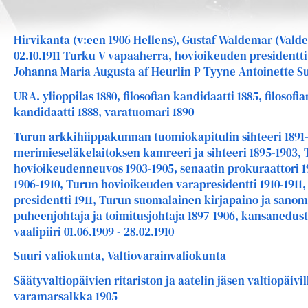
Hirvikanta (v:een 1906 Hellens), Gustaf Waldemar (Valde
02.10.1911 Turku V vapaaherra, hovioikeuden presidentti
Johanna Maria Augusta af Heurlin P Tyyne Antoinette Su
URA. ylioppilas 1880, filosofian kandidaatti 1885, filosofi
kandidaatti 1888, varatuomari 1890
Turun arkkihiippakunnan tuomiokapitulin sihteeri 1891
merimieseläkelaitoksen kamreeri ja sihteeri 1895-1903,
hovioikeudenneuvos 1903-1905, senaatin prokuraattori 1
1906-1910, Turun hovioikeuden varapresidentti 1910-191
presidentti 1911, Turun suomalainen kirjapaino ja sano
puheenjohtaja ja toimitusjohtaja 1897-1906, kansanedust
vaalipiiri 01.06.1909 - 28.02.1910
Suuri valiokunta, Valtiovarainvaliokunta
Säätyvaltiopäivien ritariston ja aatelin jäsen valtiopäivil
varamarsalkka 1905