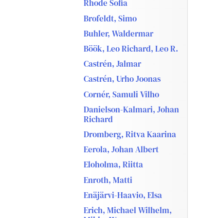
Rhode Sofia
Brofeldt, Simo
Buhler, Waldermar
Böök, Leo Richard, Leo R.
Castrén, Jalmar
Castrén, Urho Joonas
Cornér, Samuli Vilho
Danielson-Kalmari, Johan
Richard
Dromberg, Ritva Kaarina
Eerola, Johan Albert
Eloholma, Riitta
Enroth, Matti
Enäjärvi-Haavio, Elsa
Erich, Michael Wilhelm,