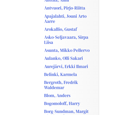
Anttila, Anni
Antvuori, Pirjo-Riitta
Apajalahti, Jouni Arto
Aarre
Arokallio, Gustaf
Asko-Seljavaara, Sirpa
Liisa
Asunta, Mikko Pellervo
Aulanko, Olli Sakari
Aurejärvi, Erkki Ilmari
Belinki, Karmela
Bergroth, Fredrik
Waldemar
Blom, Anders
Bogomoloff, Harry
Borg-Sundman, Margit