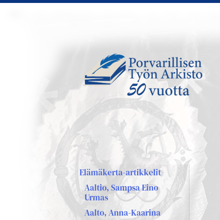
Siirry
sivun
sisältöön
Sivuston etusivulle
Elämäkerta-artikkelit
Aaltio, Sampsa Eino
Urmas
Aalto, Anna-Kaarina