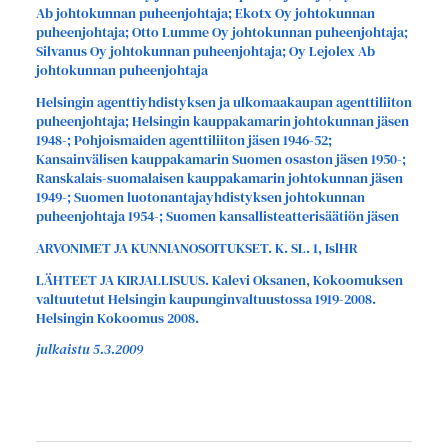
Ab johtokunnan puheenjohtaja; Ekotx Oy johtokunnan
puheenjohtaja; Otto Lumme Oy johtokunnan puheenjohtaja;
Silvanus Oy johtokunnan puheenjohtaja; Oy Lejolex Ab
johtokunnan puheenjohtaja
Helsingin agenttiyhdistyksen ja ulkomaakaupan agenttiliiton
puheenjohtaja; Helsingin kauppakamarin johtokunnan jäsen
1948-; Pohjoismaiden agenttiliiton jäsen 1946-52;
Kansainvälisen kauppakamarin Suomen osaston jäsen 1950-;
Ranskalais-suomalaisen kauppakamarin johtokunnan jäsen
1949-; Suomen luotonantajayhdistyksen johtokunnan
puheenjohtaja 1954-; Suomen kansallisteatterisäätiön jäsen
ARVONIMET JA KUNNIANOSOITUKSET. K. SL. 1, IslHR
LÄHTEET JA KIRJALLISUUS. Kalevi Oksanen, Kokoomuksen
valtuutetut Helsingin kaupunginvaltuustossa 1919-2008.
Helsingin Kokoomus 2008.
julkaistu 5.3.2009