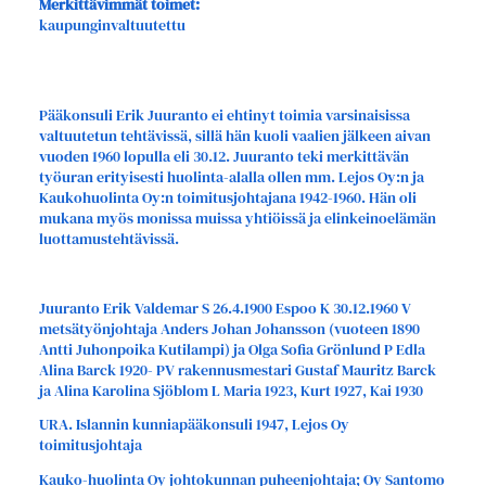
Merkittävimmät toimet:
kaupunginvaltuutettu
Pääkonsuli Erik Juuranto ei ehtinyt toimia varsinaisissa
valtuutetun tehtävissä, sillä hän kuoli vaalien jälkeen aivan
vuoden 1960 lopulla eli 30.12. Juuranto teki merkittävän
työuran erityisesti huolinta-alalla ollen mm. Lejos Oy:n ja
Kaukohuolinta Oy:n toimitusjohtajana 1942-1960. Hän oli
mukana myös monissa muissa yhtiöissä ja elinkeinoelämän
luottamustehtävissä.
Juuranto Erik Valdemar S 26.4.1900 Espoo K 30.12.1960 V
metsätyönjohtaja Anders Johan Johansson (vuoteen 1890
Antti Juhonpoika Kutilampi) ja Olga Sofia Grönlund P Edla
Alina Barck 1920- PV rakennusmestari Gustaf Mauritz Barck
ja Alina Karolina Sjöblom L Maria 1923, Kurt 1927, Kai 1930
URA. Islannin kunniapääkonsuli 1947, Lejos Oy
toimitusjohtaja
Kauko-huolinta Oy johtokunnan puheenjohtaja; Oy Santomo