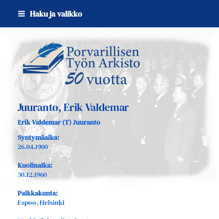
Siirry
Haku ja valikko
sivun
sisältöön
Sivuston etusivulle
Juuranto, Erik Valdemar
Erik Valdemar (T) Juuranto
Syntymäaika:
26.04.1900
Kuolinaika:
30.12.1960
Paikkakunta:
Espoo, Helsinki