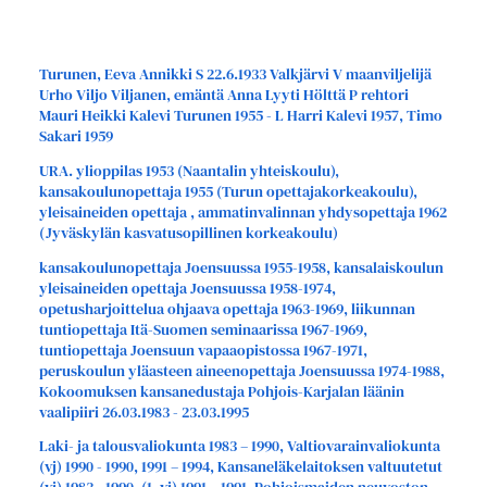
Turunen, Eeva Annikki S 22.6.1933 Valkjärvi V maanviljelijä
Urho Viljo Viljanen, emäntä Anna Lyyti Hölttä P rehtori
Mauri Heikki Kalevi Turunen 1955 - L Harri Kalevi 1957, Timo
Sakari 1959
URA. ylioppilas 1953 (Naantalin yhteiskoulu),
kansakoulunopettaja 1955 (Turun opettajakorkeakoulu),
yleisaineiden opettaja , ammatinvalinnan yhdysopettaja 1962
(Jyväskylän kasvatusopillinen korkeakoulu)
kansakoulunopettaja Joensuussa 1955-1958, kansalaiskoulun
yleisaineiden opettaja Joensuussa 1958-1974,
opetusharjoittelua ohjaava opettaja 1963-1969, liikunnan
tuntiopettaja Itä-Suomen seminaarissa 1967-1969,
tuntiopettaja Joensuun vapaaopistossa 1967-1971,
peruskoulun yläasteen aineenopettaja Joensuussa 1974-1988,
Kokoomuksen kansanedustaja Pohjois-Karjalan läänin
vaalipiiri 26.03.1983 - 23.03.1995
Laki- ja talousvaliokunta 1983 – 1990, Valtiovarainvaliokunta
(vj) 1990 - 1990, 1991 – 1994, Kansaneläkelaitoksen valtuutetut