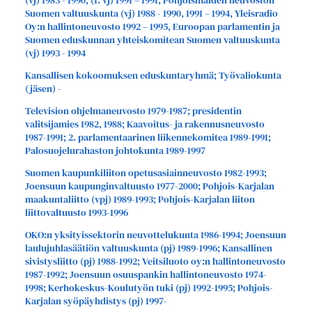
(vj) 1983 - 1990, (1. vj) 1991 – 1991, Pohjoismaiden neuvoston
Suomen valtuuskunta (vj) 1988 - 1990, 1991 – 1994, Yleisradio
Oy:n hallintoneuvosto 1992 – 1995, Euroopan parlamentin ja
Suomen eduskunnan yhteiskomitean Suomen valtuuskunta
(vj) 1993 - 1994
Kansallisen kokoomuksen eduskuntaryhmä; Työvaliokunta
(jäsen) -
Television ohjelmaneuvosto 1979-1987; presidentin
valitsijamies 1982, 1988; Kaavoitus- ja rakennusneuvosto
1987-1991; 2. parlamentaarinen liikennekomitea 1989-1991;
Palosuojelurahaston johtokunta 1989-1997
Suomen kaupunkiliiton opetusasiainneuvosto 1982-1993;
Joensuun kaupunginvaltuusto 1977-2000; Pohjois-Karjalan
maakuntaliitto (vpj) 1989-1993; Pohjois-Karjalan liiton
liittovaltuusto 1993-1996
OKO:n yksityissektorin neuvottelukunta 1986-1994; Joensuun
laulujuhlasäätiön valtuuskunta (pj) 1989-1996; Kansallinen
sivistysliitto (pj) 1988-1992; Veitsiluoto oy:n hallintoneuvosto
1987-1992; Joensuun osuuspankin hallintoneuvosto 1974-
1998; Kerhokeskus-Koulutyön tuki (pj) 1992-1995; Pohjois-
Karjalan syöpäyhdistys (pj) 1997-