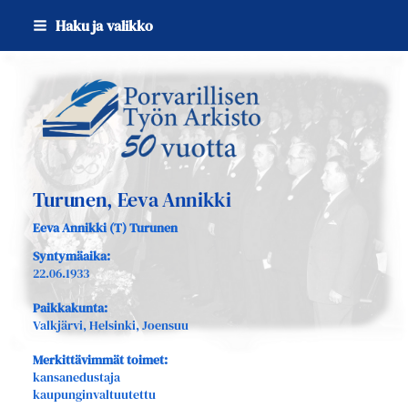
Siirry
Haku ja valikko
sivun
sisältöön
Sivuston etusivulle
Turunen, Eeva Annikki
Eeva Annikki (T) Turunen
Syntymäaika:
22.06.1933
Paikkakunta:
Valkjärvi, Helsinki, Joensuu
Merkittävimmät toimet:
kansanedustaja
kaupunginvaltuutettu