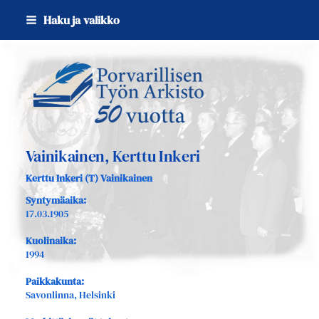
Siirry
Haku ja valikko
sivun
sisältöön
Sivuston etusivulle
Vainikainen, Kerttu Inkeri
Kerttu Inkeri (T) Vainikainen
Syntymäaika:
17.03.1905
Kuolinaika:
1994
Paikkakunta:
Savonlinna, Helsinki