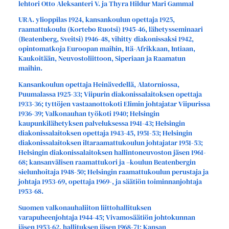
lehtori Otto Aleksanteri V. ja Thyra Hildur Mari Gammal
URA. ylioppilas 1924, kansankoulun opettaja 1925,
raamattukoulu (Kortebo Ruotsi) 1945-46, lähetysseminaari
(Beatenberg, Sveitsi) 1946-48, vihitty diakonissaksi 1942,
opintomatkoja Euroopan maihin, Itä-Afrikkaan, Intiaan,
Kaukoitään, Neuvostoliittoon, Siperiaan ja Raamatun
maihin.
Kansankoulun opettaja Heinävedellä, Alatorniossa,
Puumalassa 1925-33; Viipurin diakonissalaitoksen opettaja
1933-36; tyttöjen vastaanottokoti Elimin johtajatar Viipurissa
1936-39; Valkonauhan työkoti 1940; Helsingin
kaupunkilähetyksen palveluksessa 1941-43; Helsingin
diakonissalaitoksen opettaja 1943-45, 1951-53; Helsingin
diakonissalaitoksen iltaraamattukoulun johtajatar 1951-53;
Helsingin diakonissalaitoksen hallintoneuvoston jäsen 1961-
68; kansanvälisen raamattukori ja –koulun Beatenbergin
sielunhoitaja 1948-50; Helsingin raamattukoulun perustaja ja
johtaja 1953-69, opettaja 1969-, ja säätiön toiminnanjohtaja
1953-68.
Suomen valkonauhaliiton liittohallituksen
varapuheenjohtaja 1944-45; Vivamosäätiön johtokunnan
jäsen 1953-62, hallituksen jäsen 1968-71; Kansan