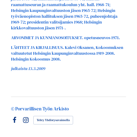
raamattuseuran ja raamattukoulun yht. hall. 1968-71;
Helsingin kaupunginvaltuuston jäsen 1965-72; Helsingin
työväenopiston hallituksen jäsen 1965-72, puheenjohtaja
1969-72; presidentin valitsijamies 1968; Helsingin
kirkkovaltuuston jäsen 1971-.
ARVONIMET JA KUNNIANOSOITUKSET. opetusneuvos 1971.
LÄHTEET JA KIRJALLISUUS. Kalevi Oksanen, Kokoomuksen
valtuutetut Helsingin kaupunginvaltuustossa 1919-2008.
Helsingin Kokoomus 2008.
julkaistu 13.3.2009
©
Porvarillisen Työn Arkisto
Tehty Yhdistysavaimella
Facebook
Instagram