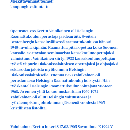
Merkittävimmät toimet:
kaupunginvaltuutettu
Opetusneuvos Kerttu Vainikainen oli Helsingin
Raamattukoulun perustaja ja idean äiti. Sveitsin
Beatenbergin kansainvälisessä raamattukoulussa hän sai
1940-luvulla kipinän: Raamattua pitää opettaa koko Suomen
kansalle. Sortavalan seminaarista kansakoulunopettajaksi
valmistunut Vainikainen siirtyi 1933 kansakoulunopettajan
työstä Viipurin Diakonissalaitoksen opettajaksi ja ohjaajaksi
sekä sodan jaloista myöhemmin Helsingin
Diakonissalaitokselle. Vuonna 1953 Vainikainen oli
perustamassa Helsingin Raamattukouluyhdistystä. Hän
työskenteli Helsingin Raamattukoulun johtajana vuoteen
1968. Jo ennen yhtä kokoomuskauttaan 1969-1972
Vainikainen oli ollut Helsingin valtuustossa ja
työväenopiston johtokunnan jäsenenä vuodesta 1965
kristillisten listoilta.
Vainikainen Kerttu Inkeri S 17.03.1905 Savonlinna K 1994 V