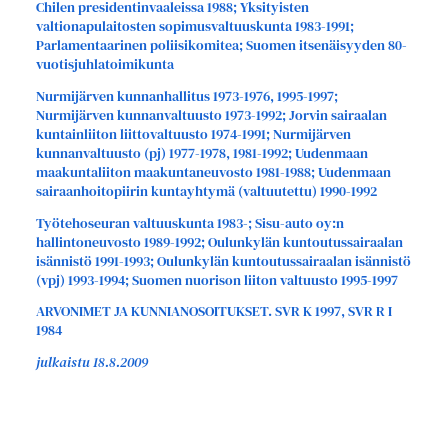
Chilen presidentinvaaleissa 1988; Yksityisten
valtionapulaitosten sopimusvaltuuskunta 1983-1991;
Parlamentaarinen poliisikomitea; Suomen itsenäisyyden 80-
vuotisjuhlatoimikunta
Nurmijärven kunnanhallitus 1973-1976, 1995-1997;
Nurmijärven kunnanvaltuusto 1973-1992; Jorvin sairaalan
kuntainliiton liittovaltuusto 1974-1991; Nurmijärven
kunnanvaltuusto (pj) 1977-1978, 1981-1992; Uudenmaan
maakuntaliiton maakuntaneuvosto 1981-1988; Uudenmaan
sairaanhoitopiirin kuntayhtymä (valtuutettu) 1990-1992
Työtehoseuran valtuuskunta 1983-; Sisu-auto oy:n
hallintoneuvosto 1989-1992; Oulunkylän kuntoutussairaalan
isännistö 1991-1993; Oulunkylän kuntoutussairaalan isännistö
(vpj) 1993-1994; Suomen nuorison liiton valtuusto 1995-1997
ARVONIMET JA KUNNIANOSOITUKSET. SVR K 1997, SVR R I
1984
julkaistu 18.8.2009