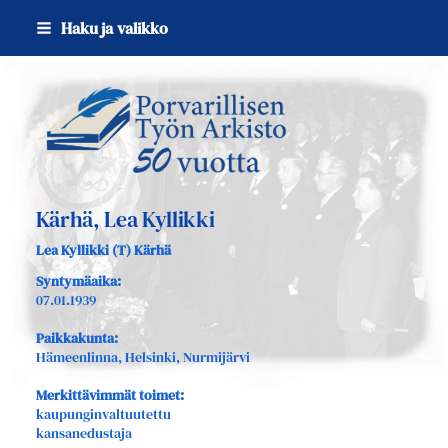
Siirry
Haku ja valikko
sivun
sisältöön
Sivuston etusivulle
Kärhä, Lea Kyllikki
Lea Kyllikki (T) Kärhä
Syntymäaika:
07.01.1939
Paikkakunta:
Hämeenlinna, Helsinki, Nurmijärvi
Merkittävimmät toimet:
kaupunginvaltuutettu
kansanedustaja