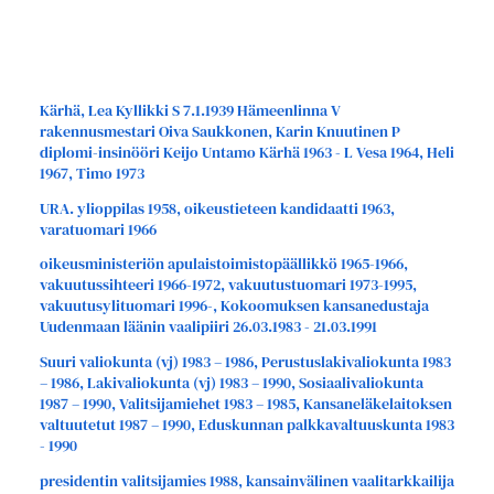
Kärhä, Lea Kyllikki S 7.1.1939 Hämeenlinna V
rakennusmestari Oiva Saukkonen, Karin Knuutinen P
diplomi-insinööri Keijo Untamo Kärhä 1963 - L Vesa 1964, Heli
1967, Timo 1973
URA. ylioppilas 1958, oikeustieteen kandidaatti 1963,
varatuomari 1966
oikeusministeriön apulaistoimistopäällikkö 1965-1966,
vakuutussihteeri 1966-1972, vakuutustuomari 1973-1995,
vakuutusylituomari 1996-, Kokoomuksen kansanedustaja
Uudenmaan läänin vaalipiiri 26.03.1983 - 21.03.1991
Suuri valiokunta (vj) 1983 – 1986, Perustuslakivaliokunta 1983
– 1986, Lakivaliokunta (vj) 1983 – 1990, Sosiaalivaliokunta
1987 – 1990, Valitsijamiehet 1983 – 1985, Kansaneläkelaitoksen
valtuutetut 1987 – 1990, Eduskunnan palkkavaltuuskunta 1983
- 1990
presidentin valitsijamies 1988, kansainvälinen vaalitarkkailija