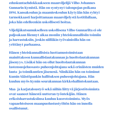
eduskuntaehdokkaakseen maanviljelijä Vilho Johannes
Gunnarin Kymistä. Hän on syntynyt talonpojan poikana
1894. Kansakoulun ja maamieskoulun käytyään hän ryhtyi
tarmokkaasti harjoittamaan maanviljelystä kotitilallaan,
joka hän edelleenkin uskollisesti hoitaa.
Viljelijäkutsumukselleen uskollisena Vilho Gunnarilta ei ole
paljoakaan liiennyt aikaa moniin yhteiskunnallisiin toimiin
ja harrastuksiin, joskin niilläkin työvainioilla hän on
yrittänyt parhaansa.
Hänen yhteiskunnallisista luottamustoimistaan
mainittakoon kunnallislautakunnan ja huoltolautakunnan
jäsenyys. Lisäksi hän on ollut huoltolautakunnan
lastensuojeluosasto puheenjohtajana sekä erinäisten muiden
lauta- ja toimikuntien jäsenenä. Niinikään hän on toiminut
Kumin Säästöpankin hallituksen puheenjohtajana. Hän
kuuluu myös Kymin seurakunnan kirkkohallintokuntaan.
Maa- ja karjataloustyö sekä niihin liittyvä järjestötoiminta
ovat saaneet hänestä uutteran työntekijän. Hänen
erikoisharrastuksiinsa kuuluu kuorotoiminta. Myös
vapaaehtoiseen maanpuolustustyöhön hän on innolla
osallistunut.