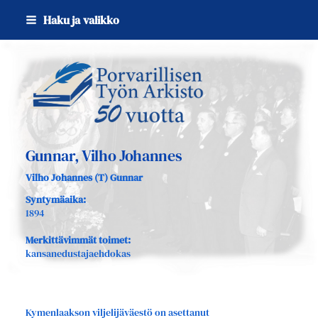
Siirry
Haku ja valikko
sivun
sisältöön
Sivuston etusivulle
Gunnar, Vilho Johannes
Vilho Johannes (T) Gunnar
Syntymäaika:
1894
Merkittävimmät toimet:
kansanedustajaehdokas
Kymenlaakson viljelijäväestö on asettanut