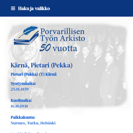
Siirry
Haku ja valikko
sivun
sisältöön
Sivuston etusivulle
Kärnä, Pietari (Pekka)
Pietari (Pekka) (T) Kärnä
Syntymäaika:
25.01.1859
Kuolinaika:
16.10.1930
Paikkakunta:
Nurmes, Turku, Helsinki