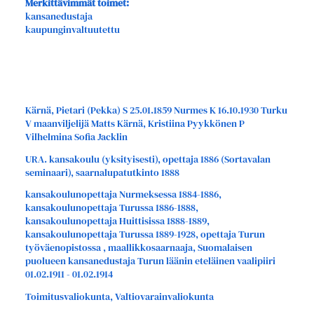
Merkittävimmät toimet:
kansanedustaja
kaupunginvaltuutettu
Kärnä, Pietari (Pekka) S 25.01.1859 Nurmes K 16.10.1930 Turku
V maanviljelijä Matts Kärnä, Kristiina Pyykkönen P
Vilhelmina Sofia Jacklin
URA. kansakoulu (yksityisesti), opettaja 1886 (Sortavalan
seminaari), saarnalupatutkinto 1888
kansakoulunopettaja Nurmeksessa 1884-1886,
kansakoulunopettaja Turussa 1886-1888,
kansakoulunopettaja Huittisissa 1888-1889,
kansakoulunopettaja Turussa 1889-1928, opettaja Turun
työväenopistossa , maallikkosaarnaaja, Suomalaisen
puolueen kansanedustaja Turun läänin eteläinen vaalipiiri
01.02.1911 - 01.02.1914
Toimitusvaliokunta, Valtiovarainvaliokunta