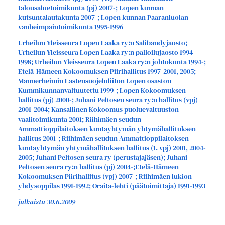
talousaluetoimikunta (pj) 2007-; Lopen kunnan
kutsuntalautakunta 2007-; Lopen kunnan Paaranluolan
vanheimpaintoimikunta 1995-1996
Urheilun Yleisseura Lopen Laaka ry:n Salibandyjaosto;
Urheilun Yleisseura Lopen Laaka ry:n palloilujaosto 1994-
1998; Urheilun Yleisseura Lopen Laaka ry:n johtokunta 1994-;
Etelä-Hämeen Kokoomuksen Piirihallitus 1997-2001, 2005;
Mannerheimin Lastensuojeluliiton Lopen osaston
Kummikunnanvaltuutettu 1999-; Lopen Kokoomuksen
hallitus (pj) 2000-; Juhani Peltosen seura ry:n hallitus (vpj)
2001-2004; Kansallinen Kokoomus puoluevaltuuston
vaalitoimikunta 2001; Riihimäen seudun
Ammattioppilaitoksen kuntayhtymän yhtymähallituksen
hallitus 2001-; Riihimäen seudun Ammattioppilaitoksen
kuntayhtymän yhtymähallituksen hallitus (1. vpj) 2001, 2004-
2005; Juhani Peltosen seura ry (perustajajäsen); Juhani
Peltosen seura ry:n hallitus (pj) 2004-;Etelä-Hämeen
Kokoomuksen Piirihallitus (vpj) 2007-; Riihimäen lukion
yhdysoppilas 1991-1992; Oraita-lehti (päätoimittaja) 1991-1993
julkaistu 30.6.2009