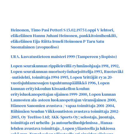
Heinonen, Timo Pasi Petteri S 15.02.1975 Loppi V lehtori,
eläkeläinen Hannu Juhani Heinonen, pankkitoimihenkilö,
eläkeläinen Eija-Riitta Irmeli Heinonen P Taru Satu
Suomalainen (avopuoliso)
URA. kasvatustieteen maisteri 1999 (Tampereen yliopisto)
Lopen seurakunnan rippileireillä ryhmänohjaaja 1991, 1992,
Lopen seurakunnan nuorisotyönharjoittelija 1993, Ruotuväki
-uutislehti, toimittaja 1994-1995, Lopen Yrittäjät ry:n 20-
vuotisjuhlamessujen tapahtumapäällikkö 1996, Lopen
kunnan erityiskoulun Kissankellon koulun
erityisluokanopettajan sijainen 1999-2000, Lopen kunnan
Launosten ala-asteen luokanopettajan viransijainen 2000,
Hämeen Sanomien avustava / vapaa toimittaja 2001-2004,
Riihimäen Seudun Viikkouutisten avustava toimittaja 2002-
2005, Oy TeeHoo Ltd; AKK-Sports Oy; selostaja, juontaja,
toimittaja eri urheilu- ja autourheiluohjelmissa , Hanaa-
lehden avustava toimittaja , Lopen yläasteella ja lukiossa