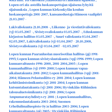
sekä mm. Tervakosken yläasteella eri aineiden sijaisena ,
Lopen eri ala-asteilla luokanopettajan sijaisena lyhyitä
sijaisuuksia , Lopen kunnan Kirkonkylän koulun
luokanopettaja 2001-2007, kansanedustaja Hämeen vaalipiiri
21.03.2007 -
Lakivaliokunta 21.10.2008 -, Liikenne- ja viestintävaliokunta
(vj) 03.05.2007 -, Sivistysvaliokunta 03.05.2007 -, Eduskunnan
kirjaston hallitus 03.05.2007 -, Suuri valiokunta 03.04.2007 -
02.05.2007, Lakivaliokunta (vj) 03.04.2007 - 20.10.2008,
Sivistysvaliokunta (vj) 03.04.2007 - 02.05.2007
Lopen kunnan Paaranluolan nuorisotilan hallitus (pj) 1991-
1995; Lopen kunnan sivistyslautakunta (vpj) 1996-1999; Lopen
kunnanvaltuusto 1996-2000, 2001-2004,2005-; Lopen
kunnanhallitus (vj) 1999-2000; Lopen kunnan vapaa-
aikalautakunta 2001-2002; Lopen kunnanhallitus (vpj) 2001-
2004; Hämeen Pelastusliitto ry 2001-2004; Lopen kunnan
kehittämistoimikunta (vj) 2001-2004; Lopen kunnan
kutsuntalautakunta (vj) 2001-2006; Hyvinkään-Riihimäen
talousaluetoimikunta (vj) 2001-2006; Lopen
Ampumaratayhdistys ry 2001-; Lopen kunnanhallitus,
rakennuslautakunta 2003-2004; Suomen
Urheiluilmailuopisto Oy:n hallitus 2003-2006; Lopen
kunnanvaltuusto (pj) 2005-; Hyvinkään-Riihimäen