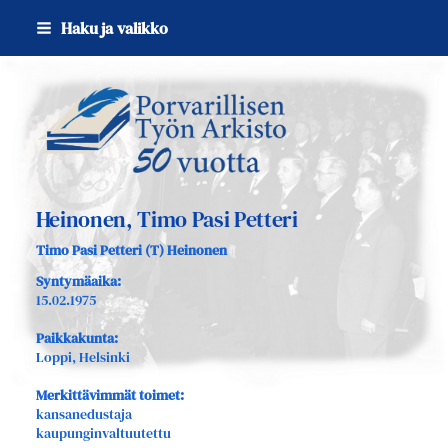
Siirry
Haku ja valikko
sivun
sisältöön
Sivuston etusivulle
Heinonen, Timo Pasi Petteri
Timo Pasi Petteri (T) Heinonen
Syntymäaika:
15.02.1975
Paikkakunta:
Loppi, Helsinki
Merkittävimmät toimet:
kansanedustaja
kaupunginvaltuutettu