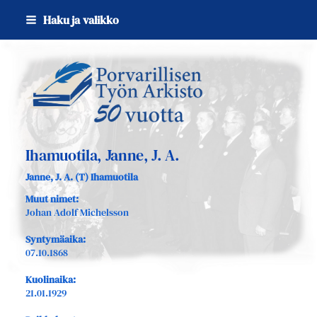
Siirry
Haku ja valikko
sivun
sisältöön
Sivuston etusivulle
Ihamuotila, Janne, J. A.
Janne, J. A. (T) Ihamuotila
Muut nimet:
Johan Adolf Michelsson
Syntymäaika:
07.10.1868
Kuolinaika:
21.01.1929