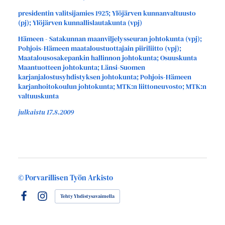
presidentin valitsijamies 1925; Ylöjärven kunnanvaltuusto
(pj); Ylöjärven kunnallislautakunta (vpj)
Hämeen - Satakunnan maanviljelysseuran johtokunta (vpj);
Pohjois-Hämeen maataloustuottajain piiriliitto (vpj);
Maatalousosakepankin hallinnon johtokunta; Osuuskunta
Maantuotteen johtokunta; Länsi-Suomen
karjanjalostusyhdistyksen johtokunta; Pohjois-Hämeen
karjanhoitokoulun johtokunta; MTK:n liittoneuvosto; MTK:n
valtuuskunta
julkaistu 17.8.2009
©
Porvarillisen Työn Arkisto
Tehty Yhdistysavaimella
Facebook
Instagram