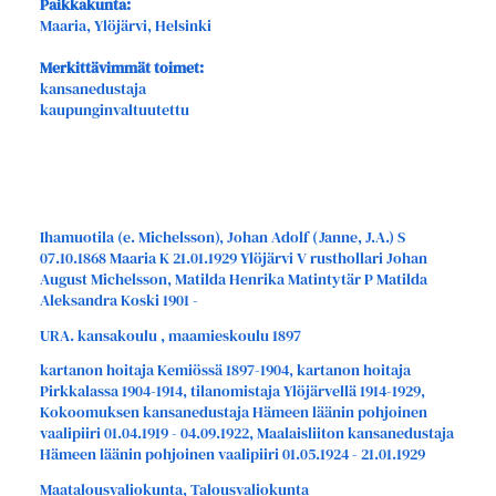
Paikkakunta:
Maaria, Ylöjärvi, Helsinki
Merkittävimmät toimet:
kansanedustaja
kaupunginvaltuutettu
Ihamuotila (e. Michelsson), Johan Adolf (Janne, J.A.) S
07.10.1868 Maaria K 21.01.1929 Ylöjärvi V rusthollari Johan
August Michelsson, Matilda Henrika Matintytär P Matilda
Aleksandra Koski 1901 -
URA. kansakoulu , maamieskoulu 1897
kartanon hoitaja Kemiössä 1897-1904, kartanon hoitaja
Pirkkalassa 1904-1914, tilanomistaja Ylöjärvellä 1914-1929,
Kokoomuksen kansanedustaja Hämeen läänin pohjoinen
vaalipiiri 01.04.1919 - 04.09.1922, Maalaisliiton kansanedustaja
Hämeen läänin pohjoinen vaalipiiri 01.05.1924 - 21.01.1929
Maatalousvaliokunta, Talousvaliokunta