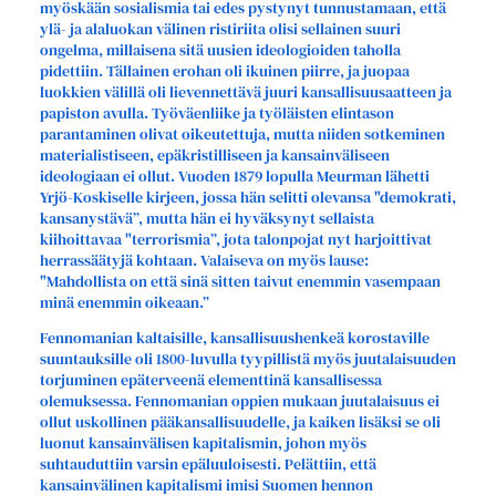
myöskään sosialismia tai edes pystynyt tunnustamaan, että
ylä- ja alaluokan välinen ristiriita olisi sellainen suuri
ongelma, millaisena sitä uusien ideologioiden taholla
pidettiin. Tällainen erohan oli ikuinen piirre, ja juopaa
luokkien välillä oli lievennettävä juuri kansallisuusaatteen ja
papiston avulla. Työväenliike ja työläisten elintason
parantaminen olivat oikeutettuja, mutta niiden sotkeminen
materialistiseen, epäkristilliseen ja kansainväliseen
ideologiaan ei ollut. Vuoden 1879 lopulla Meurman lähetti
Yrjö-Koskiselle kirjeen, jossa hän selitti olevansa "demokrati,
kansanystävä”, mutta hän ei hyväksynyt sellaista
kiihoittavaa "terrorismia”, jota talonpojat nyt harjoittivat
herrassäätyjä kohtaan. Valaiseva on myös lause:
"Mahdollista on että sinä sitten taivut enemmin vasempaan
minä enemmin oikeaan.”
Fennomanian kaltaisille, kansallisuushenkeä korostaville
suuntauksille oli 1800-luvulla tyypillistä myös juutalaisuuden
torjuminen epäterveenä elementtinä kansallisessa
olemuksessa. Fennomanian oppien mukaan juutalaisuus ei
ollut uskollinen pääkansallisuudelle, ja kaiken lisäksi se oli
luonut kansainvälisen kapitalismin, johon myös
suhtauduttiin varsin epäluuloisesti. Pelättiin, että
kansainvälinen kapitalismi imisi Suomen hennon