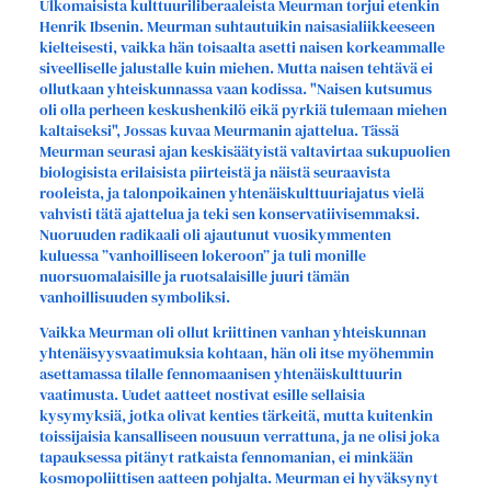
Ulkomaisista kulttuuriliberaaleista Meurman torjui etenkin
Henrik Ibsenin. Meurman suhtautuikin naisasialiikkeeseen
kielteisesti, vaikka hän toisaalta asetti naisen korkeammalle
siveelliselle jalustalle kuin miehen. Mutta naisen tehtävä ei
ollutkaan yhteiskunnassa vaan kodissa. "Naisen kutsumus
oli olla perheen keskushenkilö eikä pyrkiä tulemaan miehen
kaltaiseksi", Jossas kuvaa Meurmanin ajattelua. Tässä
Meurman seurasi ajan keskisäätyistä valtavirtaa sukupuolien
biologisista erilaisista piirteistä ja näistä seuraavista
rooleista, ja talonpoikainen yhtenäiskulttuuriajatus vielä
vahvisti tätä ajattelua ja teki sen konservatiivisemmaksi.
Nuoruuden radikaali oli ajautunut vuosikymmenten
kuluessa ”vanhoilliseen lokeroon” ja tuli monille
nuorsuomalaisille ja ruotsalaisille juuri tämän
vanhoillisuuden symboliksi.
Vaikka Meurman oli ollut kriittinen vanhan yhteiskunnan
yhtenäisyysvaatimuksia kohtaan, hän oli itse myöhemmin
asettamassa tilalle fennomaanisen yhtenäiskulttuurin
vaatimusta. Uudet aatteet nostivat esille sellaisia
kysymyksiä, jotka olivat kenties tärkeitä, mutta kuitenkin
toissijaisia kansalliseen nousuun verrattuna, ja ne olisi joka
tapauksessa pitänyt ratkaista fennomanian, ei minkään
kosmopoliittisen aatteen pohjalta. Meurman ei hyväksynyt