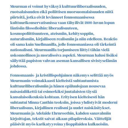
Meurman ei voinut hyväksyä kulttuuriliberaalisuuden,
ruotsalaisuuden eikä poliittisen nuorsuomalaisuuden niitä
piirteitä, jotka eivät levänneet fennomaanisessa
kulttuurikonservatismissa vaan tähyilivät 1800-luvun lopun
läntisiin filosofioihin: liberaalisuuteen,
kosmopoliittisuuteen, ateismiin, kehitysoppiin,
naturalismiin, kirjalliseen realismiin ja niin edelleen. Reaktio
oli sama kuin Snellmanilla, jolle fennomaniassa oli tärkeintä
nationalismi. Meurmanilla torjumiseen liittyi tähän vielä
uskonnollinen ja moralisoiva aspekti. Meurman halusi lisäksi
säilyttää papiston vahvan aseman kansallisen sivistyselämän
johdossa.
Fennomaanis- ja kristillispohjainen näkemys selittää myös
Meurmanin voimakkaasti kielteistä suhtautumista
kulttuuriliberalismiin ja hänen epäluulojaan nousevaa
naisasialiikettä tai esimerkiksi juutalaisten täysiä
kansalaisoikeuksia kohtaan. Erityisen kielteisesti hän
suhtautui Minna Canthin teoksiin, joissa yhdistyivät moderni
liberaalisuus, kirjallinen realismi ja uudet naiskäsitykset.
Meurmanin ja Adelaïde Ehrnroothin, kahden sanavalmiin
kirjoittajan, tekstit saivat aikaan pilapiirroksia. Väittelijät
pääsivät myös karikatyyreina ylioppilaiden kulkueisiin.