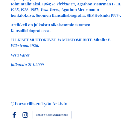
toimintalinjaksi. 1964;
P. Virkkunen
, Agathon Meurman I - III.
1935, 1938, 1957;
Vesa Vares
, Agathon Meurmanin
henkilökuva. Suomen Kansallisbiografia, SKS Helsinki 1997-.
Artikkeli on julkaistu aikaisemmin Suomen
Kansallisbiografiassa.
JULKISET MUOTOKUVAT JA MUISTOMERKIT. Mitalit:
E.
Wikström
. 1926.
Vesa Vares
julkaistu 21.1.2009
©
Porvarillisen Työn Arkisto
Tehty Yhdistysavaimella
Facebook
Instagram