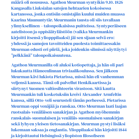
määrä oli nousussa. Agathon Meurman syntyikin 9.10. 1826
Kangasalla Liuksialan satojen hehtaarien kokoisessa
kartanossa, jonka entisiin omistajiin kuului muiden muassa
Kaarina Maununtytär. Meurmanin tausta oli siis tavallaan
ylimyksellinen – talonpoikaisissa puitteissa. Syntyperäiseen
aatelistoon ja oppisäätyläistöön (vaikka Meurmankin
kirjoitti itsensä yliopppilaaksi) jäi sen sijaan selvä ero:
yhdessä ja samojen tavoitteiden puolesta toimittaessakin
Meurman edusti eri piiriä, joka joidenkin silmissä näyttäytyi
”pelkkänä” talonpoikaisuutena.
Agathon Meurmanilla oli aluksi kotiopettaja, ja hän oli pari
lukukautta Hämeenlinnan triviaalikoulussa. Sen jälkeen
Meurman kävi lukiota Pietarissa, missä hän eli vanhemman
veljensä kanssa. Tämä oli palvellut Henkikaartissa ja
siirtynyt Suomen valtiosihteerin virastoon. Sitä kautta
Meurmankin tuli kosketuksiin kreivi Alexander Armfeltin
kanssa, sillä Otto-veli seurusteli tämän perheessä. Pietarissa
Meurman oppi venäjää ja ranskaa. Otto Meurman laati laajan
ruotsalais-venäläisen sanakirjan ja Agathon myöhemmin
ranskalais-suomalaisen ja venäläis-suomalaisen sanakirjan
sekä lyhyen yleisen tietosanakirjan. Meurman pystyi lisäksi
lukemaan saksaa ja englantia. Ylioppilaaksi hän kirjoitti 1844
ja kirjoittautui Helsingissä yliopiston filosofiseen