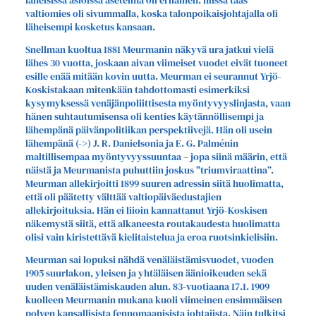
läheisissä asioissa asetelma oli erilainen: niissä taas
valtiomies oli sivummalla, koska talonpoikaisjohtajalla oli
läheisempi kosketus kansaan.
Snellman kuoltua 1881 Meurmanin näkyvä ura jatkui vielä
lähes 30 vuotta, joskaan aivan viimeiset vuodet eivät tuoneet
esille enää mitään kovin uutta. Meurman ei seurannut Yrjö-
Koskistakaan mitenkään tahdottomasti esimerkiksi
kysymyksessä venäjänpoliittisesta myöntyvyyslinjasta, vaan
hänen suhtautumisensa oli kenties käytännöllisempi ja
lähempänä päivänpolitiikan perspektiivejä. Hän oli usein
lähempänä (->) J. R. Danielsonia ja E. G. Palménin
maltillisempaa myöntyvyyssuuntaa – jopa siinä määrin, että
näistä ja Meurmanista puhuttiin joskus "triumviraattina”.
Meurman allekirjoitti 1899 suuren adressin siitä huolimatta,
että oli päätetty välttää valtiopäiväedustajien
allekirjoituksia. Hän ei liioin kannattanut Yrjö-Koskisen
näkemystä siitä, että alkaneesta routakaudesta huolimatta
olisi vain kiristettävä kielitaistelua ja eroa ruotsinkielisiin.
Meurman sai lopuksi nähdä venäläistämisvuodet, vuoden
1905 suurlakon, yleisen ja yhtäläisen äänioikeuden sekä
uuden venäläistämiskauden alun. 83-vuotiaana 17.1. 1909
kuolleen Meurmanin mukana kuoli viimeinen ensimmäisen
polven kansallisista fennomaanisista johtajista. Näin tulkitsi