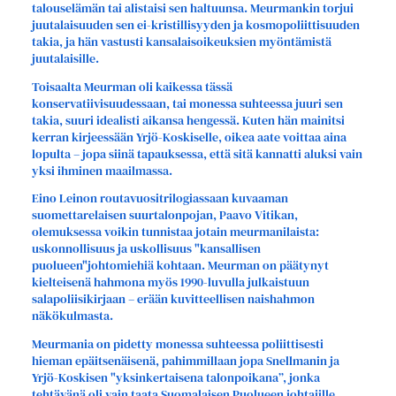
talouselämän tai alistaisi sen haltuunsa. Meurmankin torjui
juutalaisuuden sen ei-kristillisyyden ja kosmopoliittisuuden
takia, ja hän vastusti kansalaisoikeuksien myöntämistä
juutalaisille.
Toisaalta Meurman oli kaikessa tässä
konservatiivisuudessaan, tai monessa suhteessa juuri sen
takia, suuri idealisti aikansa hengessä. Kuten hän mainitsi
kerran kirjeessään Yrjö-Koskiselle, oikea aate voittaa aina
lopulta – jopa siinä tapauksessa, että sitä kannatti aluksi vain
yksi ihminen maailmassa.
Eino Leinon routavuositrilogiassaan kuvaaman
suomettarelaisen suurtalonpojan, Paavo Vitikan,
olemuksessa voikin tunnistaa jotain meurmanilaista:
uskonnollisuus ja uskollisuus "kansallisen
puolueen"johtomiehiä kohtaan. Meurman on päätynyt
kielteisenä hahmona myös 1990-luvulla julkaistuun
salapoliisikirjaan – erään kuvitteellisen naishahmon
näkökulmasta.
Meurmania on pidetty monessa suhteessa poliittisesti
hieman epäitsenäisenä, pahimmillaan jopa Snellmanin ja
Yrjö-Koskisen "yksinkertaisena talonpoikana”, jonka
tehtävänä oli vain taata Suomalaisen Puolueen johtajille