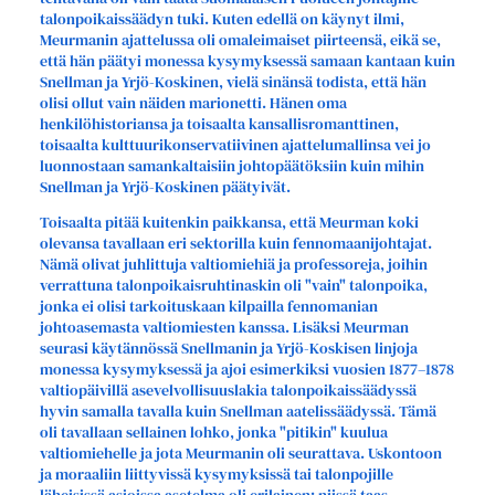
talonpoikaissäädyn tuki. Kuten edellä on käynyt ilmi,
Meurmanin ajattelussa oli omaleimaiset piirteensä, eikä se,
että hän päätyi monessa kysymyksessä samaan kantaan kuin
Snellman ja Yrjö-Koskinen, vielä sinänsä todista, että hän
olisi ollut vain näiden marionetti. Hänen oma
henkilöhistoriansa ja toisaalta kansallisromanttinen,
toisaalta kulttuurikonservatiivinen ajattelumallinsa vei jo
luonnostaan samankaltaisiin johtopäätöksiin kuin mihin
Snellman ja Yrjö-Koskinen päätyivät.
Toisaalta pitää kuitenkin paikkansa, että Meurman koki
olevansa tavallaan eri sektorilla kuin fennomaanijohtajat.
Nämä olivat juhlittuja valtiomiehiä ja professoreja, joihin
verrattuna talonpoikaisruhtinaskin oli "vain" talonpoika,
jonka ei olisi tarkoituskaan kilpailla fennomanian
johtoasemasta valtiomiesten kanssa. Lisäksi Meurman
seurasi käytännössä Snellmanin ja Yrjö-Koskisen linjoja
monessa kysymyksessä ja ajoi esimerkiksi vuosien 1877–1878
valtiopäivillä asevelvollisuuslakia talonpoikaissäädyssä
hyvin samalla tavalla kuin Snellman aatelissäädyssä. Tämä
oli tavallaan sellainen lohko, jonka "pitikin" kuulua
valtiomiehelle ja jota Meurmanin oli seurattava. Uskontoon
ja moraaliin liittyvissä kysymyksissä tai talonpojille