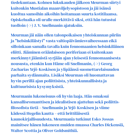
tiedekuntaan. Kolmen lukukauden jälkeen Meurman siirtyi
kuitenkin Mustialan maanviljelysopistoon ja jäi isänsä
kuoltua samoihin aikoihin hoitamaan suurta kotitilaansa.
Opiskeluaika oli uralle merkittävä siksi, että hän tutustui
tuolloin (->) J. V. Snellmanin ajatuksiin.
Meurman jäi näin ollen talonpoikaisen yhteiskunnan piiriin
ja "helsinkiläistyi" vasta valtiopäivämiesvaiheessaan eikä
silloinkaan samalla tavalla kuin fennomaanien helsinkiläinen
eliitti. Jääminen eräänlaiseen periferiaan ei kuitenkaan
merkinnyt jäämistä syrjään ajan yleisestä fennomaanisesta
noususta, etenkin kun Häme oli Snellmanin, (->) Georg
Zacharias Yrjö-Koskisen ja ylipäänsä suomettarelaisuuden
parhaita sydänmaita. Lisäksi Meurman oli huomattavan
hyvin perillä ajan poliittisista, yhteiskunnallisista ja
kulttuurisista kysymyksistä.
Meurmanin lukeneisuus oli hyvin laaja. Hän omaksui
kansallisromanttisen ja idealistisen ajattelun sekä poliittis-
filosofista tietä – Snellmanin ja Yrjö-Koskisen ja viime
kädessä Hegelin kautta – että brittiläisestä
kaunokirjallisuudesta. Meurmania tutkinut Esko Jossas
mainitsee hänen lukeneen muiden muassa Charles Dickensiä,
Walter Scottia ja Oliver Goldsmithiä.