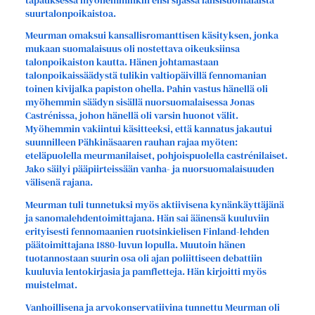
tapauksessa myöhemminkin ensi sijassa länsisuomalaista
suurtalonpoikaistoa.
Meurman omaksui kansallisromanttisen käsityksen, jonka
mukaan suomalaisuus oli nostettava oikeuksiinsa
talonpoikaiston kautta. Hänen johtamastaan
talonpoikaissäädystä tulikin valtiopäivillä fennomanian
toinen kivijalka papiston ohella. Pahin vastus hänellä oli
myöhemmin säädyn sisällä nuorsuomalaisessa Jonas
Castrénissa, johon hänellä oli varsin huonot välit.
Myöhemmin vakiintui käsitteeksi, että kannatus jakautui
suunnilleen Pähkinäsaaren rauhan rajaa myöten:
eteläpuolella meurmanilaiset, pohjoispuolella castrénilaiset.
Jako säilyi pääpiirteissään vanha- ja nuorsuomalaisuuden
välisenä rajana.
Meurman tuli tunnetuksi myös aktiivisena kynänkäyttäjänä
ja sanomalehdentoimittajana. Hän sai äänensä kuuluviin
erityisesti fennomaanien ruotsinkielisen Finland-lehden
päätoimittajana 1880-luvun lopulla. Muutoin hänen
tuotannostaan suurin osa oli ajan poliittiseen debattiin
kuuluvia lentokirjasia ja pamfletteja. Hän kirjoitti myös
muistelmat.
Vanhoillisena ja arvokonservatiivina tunnettu Meurman oli