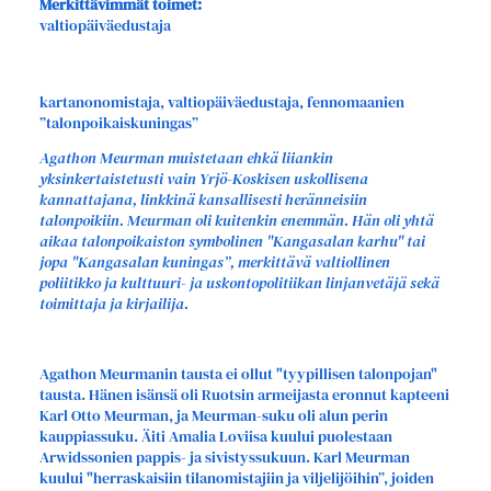
Merkittävimmät toimet:
valtiopäiväedustaja
kartanonomistaja, valtiopäiväedustaja, fennomaanien
”talonpoikaiskuningas”
Agathon Meurman muistetaan ehkä liiankin
yksinkertaistetusti vain Yrjö-Koskisen uskollisena
kannattajana, linkkinä kansallisesti heränneisiin
talonpoikiin. Meurman oli kuitenkin enemmän. Hän oli yhtä
aikaa talonpoikaiston symbolinen "Kangasalan karhu" tai
jopa "Kangasalan kuningas”, merkittävä valtiollinen
poliitikko ja kulttuuri- ja uskontopolitiikan linjanvetäjä sekä
toimittaja ja kirjailija.
Agathon Meurmanin tausta ei ollut "tyypillisen talonpojan"
tausta. Hänen isänsä oli Ruotsin armeijasta eronnut kapteeni
Karl Otto Meurman, ja Meurman-suku oli alun perin
kauppiassuku. Äiti Amalia Loviisa kuului puolestaan
Arwidssonien pappis- ja sivistyssukuun. Karl Meurman
kuului "herraskaisiin tilanomistajiin ja viljelijöihin”, joiden