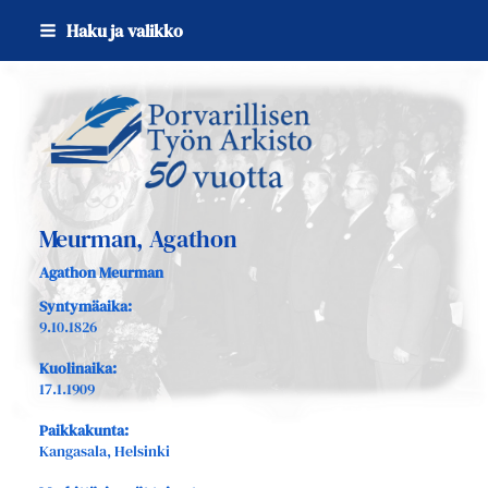
Siirry
Haku ja valikko
sivun
sisältöön
Sivuston etusivulle
Meurman, Agathon
Agathon Meurman
Syntymäaika:
9.10.1826
Kuolinaika:
17.1.1909
Paikkakunta:
Kangasala, Helsinki