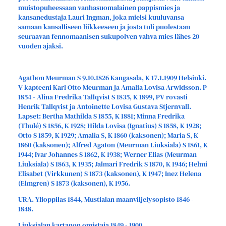
muistopuheessaan vanhasuomalainen pappismies ja
kansanedustaja Lauri Ingman, joka mielsi kuuluvansa
samaan kansalliseen liikkeeseen ja josta tuli puolestaan
seuraavan fennomaanisen sukupolven vahva mies lähes 20
vuoden ajaksi.
Agathon Meurman S 9.10.1826 Kangasala, K 17.1.1909 Helsinki.
V kapteeni Karl Otto Meurman ja Amalia Lovisa Arwidsson. P
1854 - Alina Fredrika Tallqvist S 1835, K 1899, PV rovasti
Henrik Tallqvist ja Antoinette Lovisa Gustava Stjernvall.
Lapset: Bertha Mathilda S 1855, K 1881; Minna Fredrika
(Thulé) S 1856, K 1928; Hilda Lovisa (Ignatius) S 1858, K 1928;
Otto S 1859, K 1929; Amalia S, K 1860 (kaksonen); Maria S, K
1860 (kaksonen); Alfred Agaton (Meurman Liuksiala) S 1861, K
1944; Ivar Johannes S 1862, K 1938; Werner Elias (Meurman
Liuksiala) S 1863, K 1935; Jalmari Fredrik S 1870, K 1946; Helmi
Elisabet (Virkkunen) S 1873 (kaksonen), K 1947; Inez Helena
(Elmgren) S 1873 (kaksonen), K 1956.
URA. Ylioppilas 1844, Mustialan maanviljelysopisto 1846 -
1848.
Liuksialan kartanon omistaja 1849 - 1900.