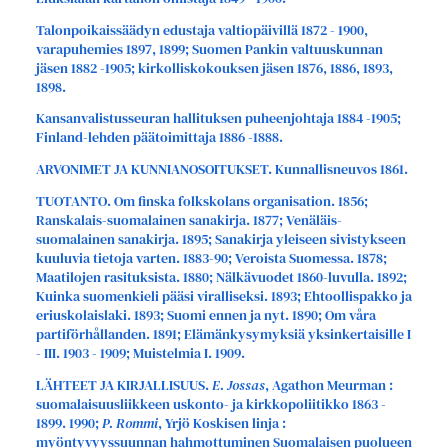
Talonpoikaissäädyn edustaja valtiopäivillä 1872 - 1900,
varapuhemies 1897, 1899; Suomen Pankin valtuuskunnan
jäsen 1882 -1905; kirkolliskokouksen jäsen 1876, 1886, 1893,
1898.
Kansanvalistusseuran hallituksen puheenjohtaja 1884 -1905;
Finland-lehden päätoimittaja 1886 -1888.
ARVONIMET JA KUNNIANOSOITUKSET. Kunnallisneuvos 1861.
TUOTANTO. Om finska folkskolans organisation. 1856;
Ranskalais-suomalainen sanakirja. 1877; Venäläis-
suomalainen sanakirja. 1895; Sanakirja yleiseen sivistykseen
kuuluvia tietoja varten. 1883-90; Veroista Suomessa. 1878;
Maatilojen rasituksista. 1880; Nälkävuodet 1860-luvulla. 1892;
Kuinka suomenkieli pääsi viralliseksi. 1893; Ehtoollispakko ja
eriuskolaislaki. 1893; Suomi ennen ja nyt. 1890; Om våra
partiförhållanden. 1891; Elämänkysymyksiä yksinkertaisille I
- III. 1903 - 1909; Muistelmia I. 1909.
LÄHTEET JA KIRJALLISUUS.
E. Jossas
, Agathon Meurman :
suomalaisuusliikkeen uskonto- ja kirkkopoliitikko 1863 -
1899. 1990;
P. Rommi
, Yrjö Koskisen linja :
myöntyvyyssuunnan hahmottuminen Suomalaisen puolueen