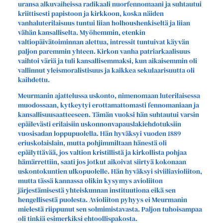
uransa alkuvaiheissa radikaali nuorfennomaani ja suhtautui
kriittisesti papistoon ja kirkkoon, koska näiden
vanhaluterilaisuus tuntui liian holhoushenkiseltä ja liian
vähän kansalliselta. Myöhemmin, etenkin
valtiopäivätoiminnan alettua, intressit tuntuivat käyvän
paljon paremmin yhteen. Kirkon vanha patriarkaalisuus
vaihtoi väriä ja tuli kansallisemmaksi, kun aikaisemmin oli
vallinnut yleismoralistisuus ja kaikkea sekulaarisuutta oli
kaihdettu.
Meurmanin ajattelussa uskonto, nimenomaan luterilaisessa
muodossaan, kytkeytyi erottamattomasti fennomaniaan ja
kansallisuusaatteeseen. Tämän vuoksi hän suhtautui varsin
epäilevästi erilaisiin uskonnonvapauslakiehdotuksiin
vuosisadan loppupuolella. Hän hyväksyi vuoden 1889
eriuskolaislain, mutta pohjimmiltaan hänestä oli
epäilyttävää, jos valtion kristillistä ja kirkollista pohjaa
hämärrettiin, saati jos jotkut aikoivat siirtyä kokonaan
uskontokuntien ulkopuolelle. Hän hyväksyi siviiliavioliiton,
mutta tässä kannassa olikin kysymys avioliiton
järjestämisestä yhteiskunnan instituutiona eikä sen
hengellisestä puolesta. Avioliiton pyhyys ei Meurmanin
mielestä riippunut sen solmimistavasta. Paljon tuhoisampaa
oli tinkiä esimerkiksi ehtoollispakosta.