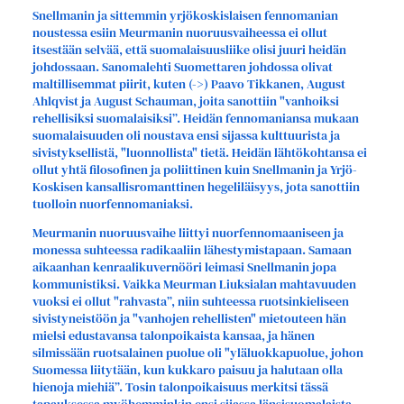
Snellmanin ja sittemmin yrjökoskislaisen fennomanian
noustessa esiin Meurmanin nuoruusvaiheessa ei ollut
itsestään selvää, että suomalaisuusliike olisi juuri heidän
johdossaan. Sanomalehti Suomettaren johdossa olivat
maltillisemmat piirit, kuten (->) Paavo Tikkanen, August
Ahlqvist ja August Schauman, joita sanottiin "vanhoiksi
rehellisiksi suomalaisiksi”. Heidän fennomaniansa mukaan
suomalaisuuden oli noustava ensi sijassa kulttuurista ja
sivistyksellistä, "luonnollista" tietä. Heidän lähtökohtansa ei
ollut yhtä filosofinen ja poliittinen kuin Snellmanin ja Yrjö-
Koskisen kansallisromanttinen hegeliläisyys, jota sanottiin
tuolloin nuorfennomaniaksi.
Meurmanin nuoruusvaihe liittyi nuorfennomaaniseen ja
monessa suhteessa radikaaliin lähestymistapaan. Samaan
aikaanhan kenraalikuvernööri leimasi Snellmanin jopa
kommunistiksi. Vaikka Meurman Liuksialan mahtavuuden
vuoksi ei ollut "rahvasta”, niin suhteessa ruotsinkieliseen
sivistyneistöön ja "vanhojen rehellisten" mietouteen hän
mielsi edustavansa talonpoikaista kansaa, ja hänen
silmissään ruotsalainen puolue oli "yläluokkapuolue, johon
Suomessa liitytään, kun kukkaro paisuu ja halutaan olla
hienoja miehiä”. Tosin talonpoikaisuus merkitsi tässä