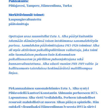
Paikkakunta:
Pihlajavesi, Tampere, Hämeenlinna, Turku
Merkittävimmät toimet:
kaupunginvaltuutettu
päätoimittaja
Opettajan uraa suunnitellut Eetu A. Alha päätyi kuitenkin
tekemään elämäntyönsä toisen intohimonsa sanomalehtityön
parissa. Aamulehden päätoimittajana 1913-1926 toiminut Alha
oli myös aktiivinen paikallispoliittiinen vaikuttaja, joka toimi
niin Suomalaisen puolueen kuin Kokoomuksen
paikallisosaston ja piiriliiton puheenjohtajana sekä
kunnanvaltuutettuna. Alha edusti vuosien 1918-1919 valtio- ja
hallitusmuoto taisteluissa keskimääräistä maltillisempaa
linjaa.
Pirkanmaalainen sanomalehtimies Eetu A. Alha syntyi
Pihlavedellä kanttori Konstantin Ahlmanin perheeseen 1873.
Lapsuutensa Alha vietti Vesilahdella. Perheen taloudelliset
resurssit mahdollistivat nuoren Alhan pääsyn opintielle. Hän
opiskeli ylioppilaaksi Hämeenlinnan lyseosta 1893 ja siirtyi