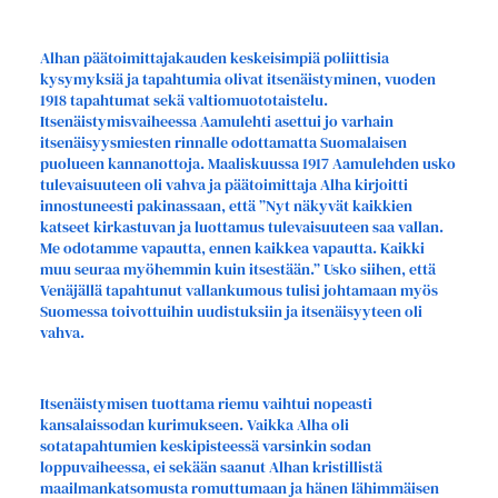
Alhan päätoimittajakauden keskeisimpiä poliittisia
kysymyksiä ja tapahtumia olivat itsenäistyminen, vuoden
1918 tapahtumat sekä valtiomuototaistelu.
Itsenäistymisvaiheessa Aamulehti asettui jo varhain
itsenäisyysmiesten rinnalle odottamatta Suomalaisen
puolueen kannanottoja. Maaliskuussa 1917 Aamulehden usko
tulevaisuuteen oli vahva ja päätoimittaja Alha kirjoitti
innostuneesti pakinassaan, että ”Nyt näkyvät kaikkien
katseet kirkastuvan ja luottamus tulevaisuuteen saa vallan.
Me odotamme vapautta, ennen kaikkea vapautta. Kaikki
muu seuraa myöhemmin kuin itsestään.” Usko siihen, että
Venäjällä tapahtunut vallankumous tulisi johtamaan myös
Suomessa toivottuihin uudistuksiin ja itsenäisyyteen oli
vahva.
Itsenäistymisen tuottama riemu vaihtui nopeasti
kansalaissodan kurimukseen. Vaikka Alha oli
sotatapahtumien keskipisteessä varsinkin sodan
loppuvaiheessa, ei sekään saanut Alhan kristillistä
maailmankatsomusta romuttumaan ja hänen lähimmäisen