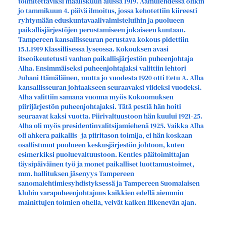
toimitettaviksi maaliskuun alussa 1919. Aamulehdessä olikin
jo tammikuun 4. päivä ilmoitus, jossa kehotettiin kiireesti
ryhtymään eduskuntavaalivalmisteluihin ja puolueen
paikallisjärjestöjen perustamiseen jokaiseen kuntaan.
Tampereen kansallisseuran perustava kokous pidettiin
15.1.1919 Klassillisessa lyseossa. Kokouksen avasi
itseoikeutetusti vanhan paikallisjärjestön puheenjohtaja
Alha. Ensimmäiseksi puheenjohtajaksi valittiin lehtori
Juhani Hämäläinen, mutta jo vuodesta 1920 otti Eetu A. Alha
kansallisseuran johtaakseen seuraavaksi viideksi vuodeksi.
Alha valittiin samana vuonna myös Kokoomuksen
piirijärjestön puheenjohtajaksi. Tätä pestiä hän hoiti
seuraavat kaksi vuotta. Piirivaltuustoon hän kuului 1921-25.
Alha oli myös presidentinvalitsijamiehenä 1925. Vaikka Alha
oli ahkera paikallis- ja piiritason toimija, ei hän koskaan
osallistunut puolueen keskusjärjestön johtoon, kuten
esimerkiksi puoluevaltuustoon. Kenties päätoimittajan
täysipäiväinen työ ja monet paikalliset luottamustoimet,
mm. hallituksen jäsenyys Tampereen
sanomalehtimiesyhdistyksessä ja Tampereen Suomalaisen
klubin varapuheenjohtajuus kaikkien edellä aiemmin
mainittujen toimien ohella, veivät kaiken liikenevän ajan.