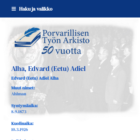
Siirry
Haku ja valikko
sivun
sisältöön
Sivuston etusivulle
Alha, Edvard (Eetu) Adiel
Edvard (Eetu) Adiel Alha
Muut nimet:
Ahlman
Syntymäaika:
8.9.1873
Kuolinaika:
10.3.1926