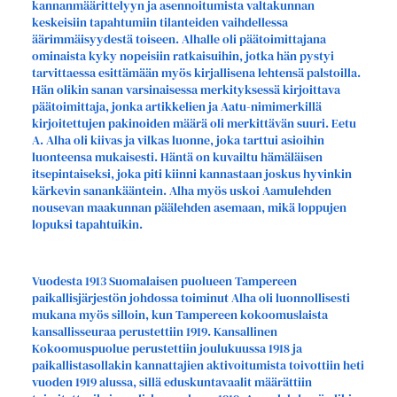
kannanmäärittelyyn ja asennoitumista valtakunnan
keskeisiin tapahtumiin tilanteiden vaihdellessa
äärimmäisyydestä toiseen. Alhalle oli päätoimittajana
ominaista kyky nopeisiin ratkaisuihin, jotka hän pystyi
tarvittaessa esittämään myös kirjallisena lehtensä palstoilla.
Hän olikin sanan varsinaisessa merkityksessä kirjoittava
päätoimittaja, jonka artikkelien ja Aatu-nimimerkillä
kirjoitettujen pakinoiden määrä oli merkittävän suuri. Eetu
A. Alha oli kiivas ja vilkas luonne, joka tarttui asioihin
luonteensa mukaisesti. Häntä on kuvailtu hämäläisen
itsepintaiseksi, joka piti kiinni kannastaan joskus hyvinkin
kärkevin sanankääntein. Alha myös uskoi Aamulehden
nousevan maakunnan päälehden asemaan, mikä loppujen
lopuksi tapahtuikin.
Vuodesta 1913 Suomalaisen puolueen Tampereen
paikallisjärjestön johdossa toiminut Alha oli luonnollisesti
mukana myös silloin, kun Tampereen kokoomuslaista
kansallisseuraa perustettiin 1919. Kansallinen
Kokoomuspuolue perustettiin joulukuussa 1918 ja
paikallistasollakin kannattajien aktivoitumista toivottiin heti
vuoden 1919 alussa, sillä eduskuntavaalit määrättiin