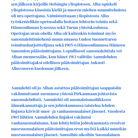
sen jälkeen kirjoille Helsingin yliopistoon. Alha opiskeli
yliopistossa klassisia kieliä ja nuoren miehen suunnitelmissa
oli ura opettajana. Valmistuttuaan yliopistosta Alha
työskentelikin opetusalalla hoitaen lehtorin toimia sekä
Hämeenlinnan lyseossa sekä Turun yhteiskoulussa.
Opettajan uran ohella Alha oli kuitenkin toiminut myös
sanomalehtimiehenä muun muassa Uuden Suomettaren
toimitusharjoittelijana sekä 1905-6 Hämeenlinnassa Hämeen
Sanomien päätoimittajana. Lopullisesti sanomalehtiala vei
Alhan mennessään, kun hänet 1913 valittiin Aamulehden
päätoimittajaksi edellisen päätoimittajan Aukusti
Alhovuoren kuoleman jälkeen.
Aamulehti oli jo Alhan astuttua päätoimittajan saappaisiin
vakiinnuttanut asemansa yhtenä Pirkanmaan johtavista
sanomalehdistä. Aamulehti oli suomalaisuusliikkeen
äänenkannattaja ja sen johtokunnassa taistelua lehden
linjasta kävivät nuor- ja vanhasuomalaiset jäsenet. Vuodesta
1905 lähtien Aamulehden linjaksi vakiintui
vanhasuomalaisuus, kun lehtiyhtiön johtokunnasta erosivat
nuorsuomalaisen päätoimittajan eron myötä kaikki muutkin
nuorsuomalaiset jäsenet. Samoihin aikoihin Suomalainen