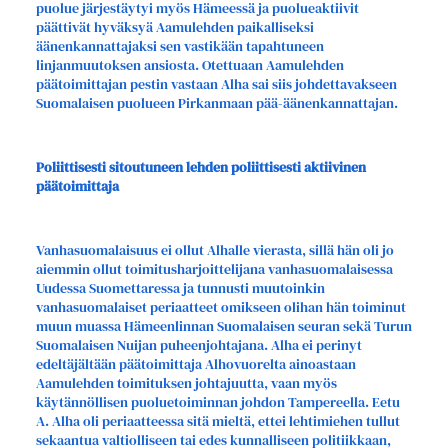
puolue järjestäytyi myös Hämeessä ja puolueaktiivit
päättivät hyväksyä Aamulehden paikalliseksi
äänenkannattajaksi sen vastikään tapahtuneen
linjanmuutoksen ansiosta. Otettuaan Aamulehden
päätoimittajan pestin vastaan Alha sai siis johdettavakseen
Suomalaisen puolueen Pirkanmaan pää-äänenkannattajan.
Poliittisesti sitoutuneen lehden poliittisesti aktiivinen
päätoimittaja
Vanhasuomalaisuus ei ollut Alhalle vierasta, sillä hän oli jo
aiemmin ollut toimitusharjoittelijana vanhasuomalaisessa
Uudessa Suomettaressa ja tunnusti muutoinkin
vanhasuomalaiset periaatteet omikseen olihan hän toiminut
muun muassa Hämeenlinnan Suomalaisen seuran sekä Turun
Suomalaisen Nuijan puheenjohtajana. Alha ei perinyt
edeltäjältään päätoimittaja Alhovuorelta ainoastaan
Aamulehden toimituksen johtajuutta, vaan myös
käytännöllisen puoluetoiminnan johdon Tampereella. Eetu
A. Alha oli periaatteessa sitä mieltä, ettei lehtimiehen tullut
sekaantua valtiolliseen tai edes kunnalliseen politiikkaan,