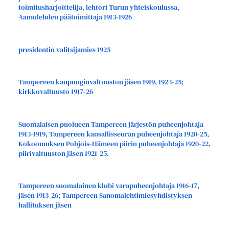
toimitusharjoittelija, lehtori Turun yhteiskoulussa,
Aamulehden päätoimittaja 1913-1926
presidentin valitsijamies 1925
Tampereen kaupunginvaltuuston jäsen 1919, 1923-25;
kirkkovaltuusto 1917-26
Suomalaisen puolueen Tampereen järjestön puheenjohtaja
1913-1919, Tampereen kansallisseuran puheenjohtaja 1920-25,
Kokoomuksen Pohjois-Hämeen piirin puheenjohtaja 1920-22,
piirivaltuuston jäsen 1921-25.
Tampereen suomalainen klubi varapuheenjohtaja 1916-17,
jäsen 1913-26; Tampereen Sanomalehtimiesyhdistyksen
hallituksen jäsen