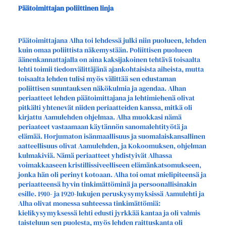
Päätoimittajan poliittinen linja
Päätoimittajana Alha toi lehdessä julki niin puolueen, lehden
kuin omaa poliittista näkemystään. Poliittisen puolueen
äänenkannattajalla on aina kaksijakoinen tehtävä toisaalta
lehti toimii tiedonvälittäjänä ajankohtaisista aiheista, mutta
toisaalta lehden tulisi myös välittää sen edustaman
poliittisen suuntauksen näkökulmia ja agendaa. Alhan
periaatteet lehden päätoimittajana ja lehtimiehenä olivat
pitkälti yhtenevät niiden periaatteiden kanssa, mitkä oli
kirjattu Aamulehden ohjelmaa. Alha muokkasi nämä
periaateet vastaamaan käytännön sanomalehtityötä ja
elämää. Horjumaton isänmaallisuus ja suomalaiskansallinen
aatteellisuus olivat Aamulehden, ja Kokoomuksen, ohjelman
kulmakiviä. Nämä periaatteet yhdistyivät Alhassa
voimakkaaseen kristillissiveelliseen elämänkatsomukseen,
jonka hän oli perinyt kotoaan. Alha toi omat mielipiteensä ja
periaatteensä hyvin tinkimättöminä ja persoonallisinakin
esille. 1910- ja 1920-lukujen peruskysymyksissä Aamulehti ja
Alha olivat monessa suhteessa tinkimättömiä:
kielikysymyksessä lehti edusti jyrkkää kantaa ja oli valmis
taisteluun sen puolesta, myös lehden raittuskanta oli