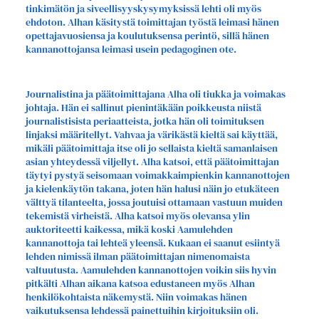
tinkimätön ja siveellisyyskysymyksissä lehti oli myös
ehdoton. Alhan käsitystä toimittajan työstä leimasi hänen
opettajavuosiensa ja koulutuksensa perintö, sillä hänen
kannanottojansa leimasi usein pedagoginen ote.
Journalistina ja päätoimittajana Alha oli tiukka ja voimakas
johtaja. Hän ei sallinut pienintäkään poikkeusta niistä
journalistisista periaatteista, jotka hän oli toimituksen
linjaksi määritellyt. Vahvaa ja värikästä kieltä sai käyttää,
mikäli päätoimittaja itse oli jo sellaista kieltä samanlaisen
asian yhteydessä viljellyt. Alha katsoi, että päätoimittajan
täytyi pystyä seisomaan voimakkaimpienkin kannanottojen
ja kielenkäytön takana, joten hän halusi näin jo etukäteen
välttyä tilanteelta, jossa joutuisi ottamaan vastuun muiden
tekemistä virheistä. Alha katsoi myös olevansa ylin
auktoriteetti kaikessa, mikä koski Aamulehden
kannanottoja tai lehteä yleensä. Kukaan ei saanut esiintyä
lehden nimissä ilman päätoimittajan nimenomaista
valtuutusta. Aamulehden kannanottojen voikin siis hyvin
pitkälti Alhan aikana katsoa edustaneen myös Alhan
henkilökohtaista näkemystä. Niin voimakas hänen
vaikutuksensa lehdessä painettuihin kirjoituksiin oli.