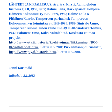
LÄHTEET JA KIRJALLISUUS. Arajärvi Kirsti, Aamulehden
historia I ja II, 1951, 1965; Halme Laila, Härkäpäiset. Pohjois-
Hämeen Kokoomus ry 1919-1989, 1989; Halme Laila &
Pitkänen Kaarlo, Tampereen parhaaksi: Tampereen
Kokoomus ryn toimintaa vv. 1919-1989, 1989; Sinisalo Uuno,
Tampereen suomalainen klubi 1891-1931. 40-vuotiskertomus,
1932; Palonen Osmo, Kaksi valtalehteä. Koskesta voimaa
projekti,
http://www.uta.fi/historia/koskivoimaa/liikkuminen/1900-
18/valtalehdet.htm
, luettu 21.9.2011; Pirkanmaan journalistit,
http://www.pjy.fi/historia.htm
, luettu 21.9.2011.
Jenni Karimäki
julkaistu 2.1.2012