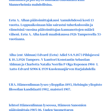
Mannerheimia mahdollisina.
Eetu A. Alhan päätoimittajakausi Aamulehdessä kesti 13
vuotta. Loppuaikoinaan hän sairastui tuberkuloosiin ja
viimeisinä vuosina päätoimittajan kannanottojen määrä
väheni. Eetu A. Alha kuoli maaliskuussa 1926 Tampereella 53-
vuotiaana.
Alha (ent Ahlman) Edvard (Eetu) Adiel S 8.9.1873 Pihlajavesi
K 10.3.1926 Tampere. V kanttori Konstantin Sebastian
Ahlman ja Charlotta Natalia Norrlin P Olga Reponen 1904- L
Aatto Edvard S1906 K 1939 Kuolemanjärven Harjalahdella
URA. Hämeenlinnan lyseo ylioppilas 1893, Helsingin yliopisto
filosofian kandidaatti 1902, maisteri 1907.
lehtori Hämeenlinnan lyseossa, Hämeen Sanomien
päätoimittaja 1905-06, Uuden Suomettaren