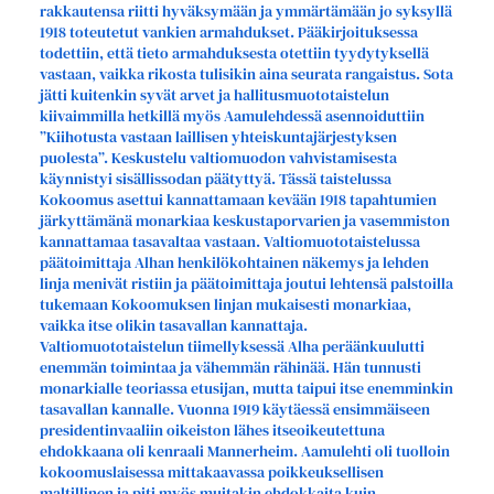
rakkautensa riitti hyväksymään ja ymmärtämään jo syksyllä
1918 toteutetut vankien armahdukset. Pääkirjoituksessa
todettiin, että tieto armahduksesta otettiin tyydytyksellä
vastaan, vaikka rikosta tulisikin aina seurata rangaistus. Sota
jätti kuitenkin syvät arvet ja hallitusmuototaistelun
kiivaimmilla hetkillä myös Aamulehdessä asennoiduttiin
”Kiihotusta vastaan laillisen yhteiskuntajärjestyksen
puolesta”. Keskustelu valtiomuodon vahvistamisesta
käynnistyi sisällissodan päätyttyä. Tässä taistelussa
Kokoomus asettui kannattamaan kevään 1918 tapahtumien
järkyttämänä monarkiaa keskustaporvarien ja vasemmiston
kannattamaa tasavaltaa vastaan. Valtiomuototaistelussa
päätoimittaja Alhan henkilökohtainen näkemys ja lehden
linja menivät ristiin ja päätoimittaja joutui lehtensä palstoilla
tukemaan Kokoomuksen linjan mukaisesti monarkiaa,
vaikka itse olikin tasavallan kannattaja.
Valtiomuototaistelun tiimellyksessä Alha peräänkuulutti
enemmän toimintaa ja vähemmän rähinää. Hän tunnusti
monarkialle teoriassa etusijan, mutta taipui itse enemminkin
tasavallan kannalle. Vuonna 1919 käytäessä ensimmäiseen
presidentinvaaliin oikeiston lähes itseoikeutettuna
ehdokkaana oli kenraali Mannerheim. Aamulehti oli tuolloin
kokoomuslaisessa mittakaavassa poikkeuksellisen
maltillinen ja piti myös muitakin ehdokkaita kuin