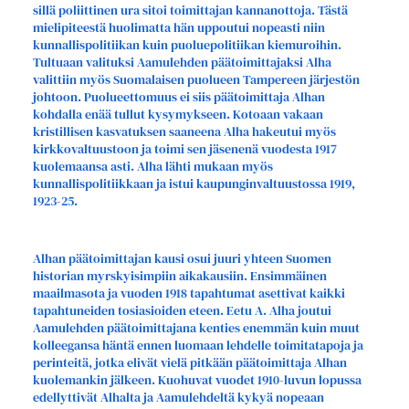
sillä poliittinen ura sitoi toimittajan kannanottoja. Tästä
mielipiteestä huolimatta hän uppoutui nopeasti niin
kunnallispolitiikan kuin puoluepolitiikan kiemuroihin.
Tultuaan valituksi Aamulehden päätoimittajaksi Alha
valittiin myös Suomalaisen puolueen Tampereen järjestön
johtoon. Puolueettomuus ei siis päätoimittaja Alhan
kohdalla enää tullut kysymykseen. Kotoaan vakaan
kristillisen kasvatuksen saaneena Alha hakeutui myös
kirkkovaltuustoon ja toimi sen jäsenenä vuodesta 1917
kuolemaansa asti. Alha lähti mukaan myös
kunnallispolitiikkaan ja istui kaupunginvaltuustossa 1919,
1923-25.
Alhan päätoimittajan kausi osui juuri yhteen Suomen
historian myrskyisimpiin aikakausiin. Ensimmäinen
maailmasota ja vuoden 1918 tapahtumat asettivat kaikki
tapahtuneiden tosiasioiden eteen. Eetu A. Alha joutui
Aamulehden päätoimittajana kenties enemmän kuin muut
kolleegansa häntä ennen luomaan lehdelle toimitatapoja ja
perinteitä, jotka elivät vielä pitkään päätoimittaja Alhan
kuolemankin jälkeen. Kuohuvat vuodet 1910-luvun lopussa
edellyttivät Alhalta ja Aamulehdeltä kykyä nopeaan