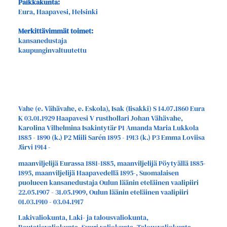
Paikkakunta:
Eura, Haapavesi, Helsinki
Merkittävimmät toimet:
kansanedustaja
kaupunginvaltuutettu
Vahe (e. Vähävahe, e. Eskola), Isak (Iisakki) S 14.07.1860 Eura
K 03.01.1929 Haapavesi V rusthollari Johan Vähävahe,
Karolina Vilhelmina Isakintytär P1 Amanda Maria Lukkola
1885 - 1890 (k.) P2 Miili Sarén 1895 - 1913 (k.) P3 Emma Loviisa
Järvi 1914 -
maanviljelijä Eurassa 1881-1885, maanviljelijä Pöytyällä 1885-
1895, maanviljelijä Haapavedellä 1895-, Suomalaisen
puolueen kansanedustaja Oulun läänin eteläinen vaalipiiri
22.05.1907 - 31.05.1909, Oulun läänin eteläinen vaalipiiri
01.03.1910 - 03.04.1917
Lakivaliokunta, Laki- ja talousvaliokunta,