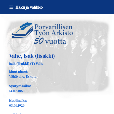
Siirry
Haku ja valikko
sivun
sisältöön
Sivuston etusivulle
Vahe, Isak (Iisakki)
Isak (Iisakki) (T) Vahe
Muut nimet:
Vähävahe, Eskola
Syntymäaika:
14.07.1860
Kuolinaika:
03.01.1929