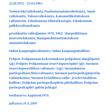
22.01.1972 - 25.03.1983
Toinen lakivaliokunta, Puolustusasiainvaliokunta, Suuri
valiokunta, Talousvaliokunta, Kansaneläkelaitoksen
valtuutetut, Eduskunnan tilintarkastajat, Eduskunnan
palkkavaltuuskunta
presidentin valitsijamies 1978, 1982; Aluepoliittinen
neuvottelukunta; Maanpuolustustiedotuksen
suunnittelukunta
Oulun kaupunginvaltuusto; Oulun kaupunginhallitus
Pohjois-Pohjanmaan Kokoomuksen pohjoinen aluejärjestö
(pj); Pohjois-Pohjanmaan reserviupseeripiiri (pj); Suomen
reserviupseeriliiton valtuusto (vpj); Suomalaisten
partiopoikien liittovaltuusto; Suomen partiopoikajärjestön
valtuuskunta; Suomen kristillisen radio- ja televisioliiton
hallitus; Pohjolan partiopoikapiirin piirihallitus; Pohjolan
partiopoikapiiri (piirin johtaja)
Sotilasarvo. kapteeni 1976
julkaistu 18.8.2009