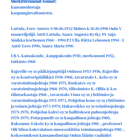
Merkittävimmät toimet:
kansanedustaja
kaupunginvaltuutettu
Lattula, Eero Antero S 08.06.1932 Muhos K 10.10.1996 Oulu V
maanviljelijä Antti Lattula, Saara Augusta Rytky P1 Anja
Sinikka Korhonen 1968 – 1994 P2 Ulla-Riitta Leinonen 1994 - L
Antti-Eero 1996, Saara-Maria 1996
URA. kansakoulu , kauppakoulu 1950, merkonomi 1952,
tutkinto 1968
Rajaville oy:n pääkirjanpitäjä Oulussa 1953-1956, Rajaville
oy:n konttoripäällikkö 1956-1968, tavaratalo L. Kela oy:n
varatoimitusjohtaja 1968-1971, Ruskatex oy:n
varatoimitusjohtaja 1968-1970, tilitoimisto K. Ollila & k:n
tilintarkastaja 1968-, tavaratalo Vima oy:n yhtiömies ja
varatoimitusjohtaja 1971-1973, Pohjolan kone oy:n yhtiömies
ja toinen johtaja 1973-1979, Hakuveikko oy:n toimitusjohtaja
1975-1978, Pohjolan kahvi oy:n hallituksen puheenjohtaja
1978-1979, Polarpanelit oy:n kaupallinen johtaja 1980,
Rakennus-Eskola ky:n kaupallinen johtaja 1981-, professori
Oili Mäen kalevalaisen museosäätiön toiminnanjohtaja 1981-,
Kokoomuksen kansanedustaja Oulun läänin vaalipiiri