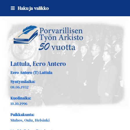
Siirry
Haku ja valikko
sivun
sisältöön
Sivuston etusivulle
Lattula, Eero Antero
Eero Antero (T) Lattula
Syntymäaika:
08.06.1932
Kuolinaika:
10.10.1996
Paikkakunta:
Muhos, Oulu, Helsinki